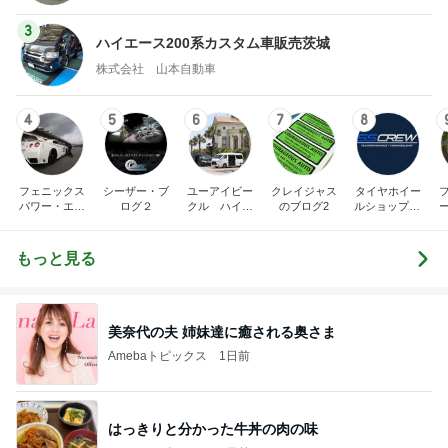
3
ハイエース200系カスタム車販売茨城
株式会社 山本自動車
4
5
6
7
8
フェニックス
シーザー・ブ
ユーアイビー
クレイジャス
タイヤホイー
パワー・エチ
ログ２
クル ハイエ
のブログ2
ルショップSS
ゼンヤ横山の
ース200系完
CREW オフィ
5
言いたい放題
全マスターブ
シャルブログ
ログ
もっと見る
美奈代の夫 姉妹達に癒される奥さま
Amebaトピックス
1日前
はっきりと分かった牛丼の肉の味