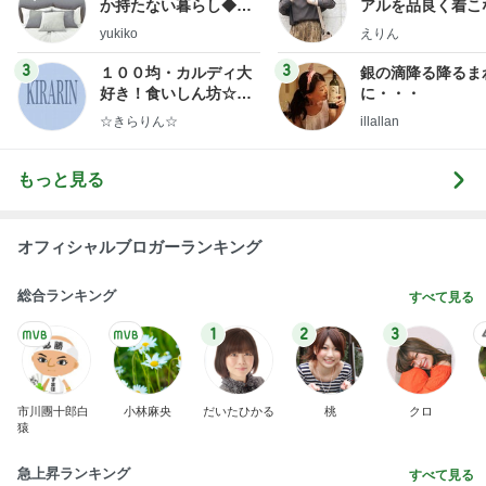
か持たない暮らし◆Ke
アルを品良く着こ
ep Life Simple◆〜イ
ファッションブロ
yukiko
えりん
ンテリアのきろく〜
3
3
１００均・カルディ大
銀の滴降る降るま
好き！食いしん坊☆き
に・・・
らりん☆のブログ
☆きらりん☆
illallan
もっと見る
オフィシャルブロガーランキング
総合ランキング
すべて見る
1
2
3
市川團十郎白
小林麻央
だいたひかる
桃
クロ
猿
急上昇ランキング
すべて見る