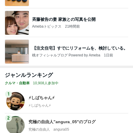
ba
斉藤被告の妻 家族との写真を公開
Amebaトピックス
21時間前
【注文住宅】すでにリフォームを、検討している。
桃オフィシャルブログ Powered by Ameba
1日前
ジャンルランキング
クルマ・自動車
10,908人参加中
1
⚡️しばちゃん⚡
⚡️しばちゃん⚡️
2
究極の自由人”angura_05"のブログ
究極の自由人 angura05