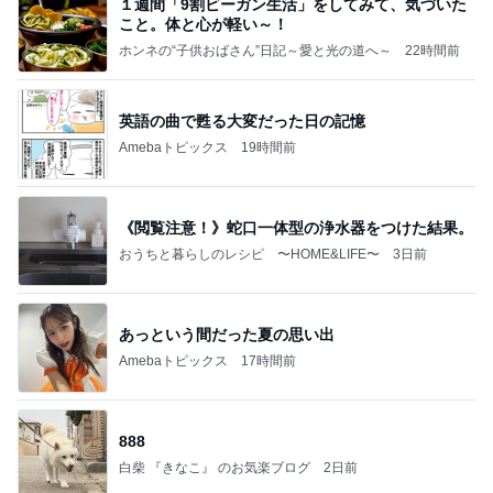
１週間「9割ビーガン生活」をしてみて、気づいた
こと。体と心が軽い～！
ホンネの“子供おばさん”日記～愛と光の道へ～
22時間前
英語の曲で甦る大変だった日の記憶
Amebaトピックス
19時間前
《閲覧注意！》蛇口一体型の浄水器をつけた結果。
おうちと暮らしのレシピ 〜HOME&LIFE〜
3日前
あっという間だった夏の思い出
Amebaトピックス
17時間前
888
白柴 『きなこ』 のお気楽ブログ
2日前