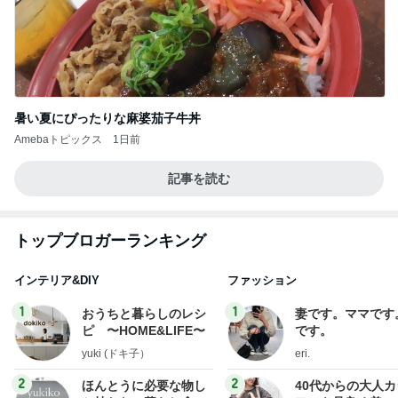
暑い夏にぴったりな麻婆茄子牛丼
Amebaトピックス
1日前
記事を読む
トップブロガーランキング
インテリア&DIY
ファッション
1
1
おうちと暮らしのレシ
妻です。ママです
ピ 〜HOME&LIFE〜
です。
yuki (ドキ子）
eri.
2
2
ほんとうに必要な物し
40代からの大人