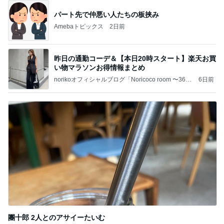
パート先で仲悪い人たちの板挟み
Amebaトピックス
2日前
昨日の通勤コーデ＆【本日20時スタート】楽天お買
い物マラソンお得情報まとめ
norikoオフィシャルブログ「Noricoco room 〜365
6日前
日コーディネート日記〜」Powered by Ameba
團十郎 2人とのアサイーたいむ