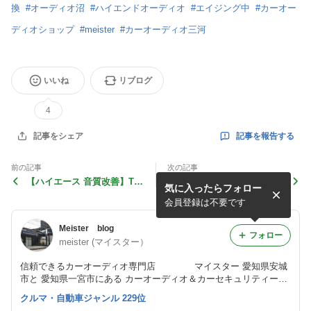
換
#
オーディオ沼
#
ハイエンドオーディオ
#
エイジング中
#
カーオー
ディオショップ
#
meister
#
カーオーディオ三河
いいね
リブログ
4
記事を報告する
記事をシェア
前の記事
次の記事
【ハイエース 音質改善】TS-
ジムニーのスピーカー交換で
気に入ったらフォロー
Z900PRSとDSPで作る“楽し
音質改善｜FOCAL専用キッ
い音”｜車種特性に合わせた
ト×アルパインDSP調整施工
会員登録は不要です
システ
【安城】
Meister blog
フォロー
meister (マイスター）
信頼できるカーオーディオ専門店 マイスター 愛知県安城
市と 愛知県一宮市にある カーオーディオ＆カーセキュリティーの
専門店
クルマ・自動車ジャンル 229位