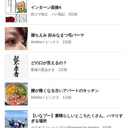
インターン面接4
四コマ戦士 パパ戦記
8日前
堀ちえみ 好みなまつ毛パーマ
Amebaトピックス
2日前
どの口が言えるの？
最後の悪あがき
1日前
腰が痛くなる古いアパートのキッチン
Amebaトピックス
1日前
【いなプー】素晴らしいところたくさん、ハマりす
ぎる場所
クロオフィシャルブログPowered by Ameba
4日前