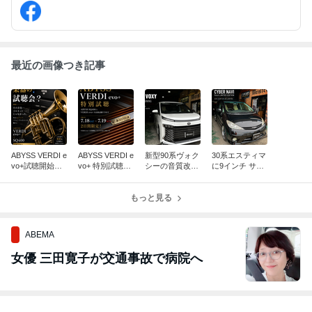
最近の画像つき記事
ABYSS VERDI e
ABYSS VERDI e
新型90系ヴォク
30系エスティマ
vo+試聴開始｜
vo+ 特別試聴！
シーの音質改
に9インチ サイ
音楽をもっと深
7月18日・19日
善。実測距離だ
バーナビLIMITE
く楽しむ試聴会
の2日間限定
けでは決まらな
Dを取付｜実際
もっと見る
いDSP調整の秘
に聴いて驚い
密
た、その音質
ABEMA
女優 三田寛子が交通事故で病院へ