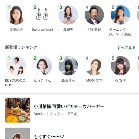
1
2
3
4
5
加藤紀子
Sakurashimeji
真飛聖
尼子勝紀
モーニング
娘。'26 天気組
新登場ランキング
すべて見る
1
2
3
4
5
BEYOOOOO
ゆうこりん
島倉りか
MOMIママ
石 安伊
NDS
小川菜摘 可愛いピカチュウバーガー
Amebaトピックス
2日前
もうすぐ〜〜♡