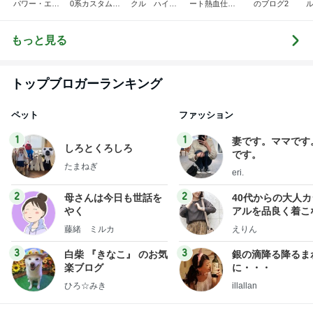
パワー・エチ
0系カスタム車
クル ハイエ
ート熱血仕入
のブログ2
ル
ゼンヤ横山の
販売茨城
ース200系完
れブログ
C
言いたい放題
全マスターブ
ログ
もっと見る
トップブロガーランキング
ペット
ファッション
1
1
妻です。ママです
しろとくろしろ
です。
たまねぎ
eri.
2
2
母さんは今日も世話を
40代からの大人
やく
アルを品良く着こ
ファッションブロ
藤緒 ミルカ
えりん
3
3
白柴 『きなこ』 のお気
銀の滴降る降るま
楽ブログ
に・・・
ひろ☆みき
illallan