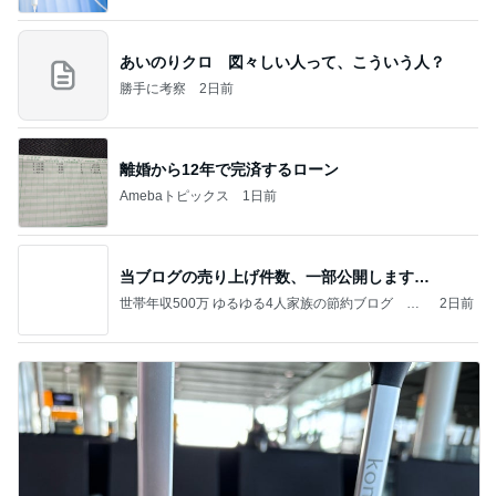
あいのりクロ 図々しい人って、こういう人？
勝手に考察
2日前
離婚から12年で完済するローン
Amebaトピックス
1日前
当ブログの売り上げ件数、一部公開します…
世帯年収500万 ゆるゆる4人家族の節約ブログ 〜
2日前
ケチ旦那と金銭感覚マヒ嫁の日々〜