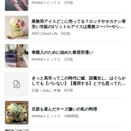
Amebaトピックス
2日前
業務用アイスどこに売ってる？ロッテやタカナシ等
安い市販の2リットルアイスは業務スーパーやシャ
トレ
AKO | Smart Life
9日前
車購入のために始めた教習所通い
Amebaトピックス
1日前
きっと高市ってこの時代に嘘、誤魔化し、はぐらか
しても【バレない】【通用する】とでも思ってたん
だろ
広報 いぬねこ本舗
9日前
旦那も喜んだチーズ嫌いの私の料理
Amebaトピックス
16時間前