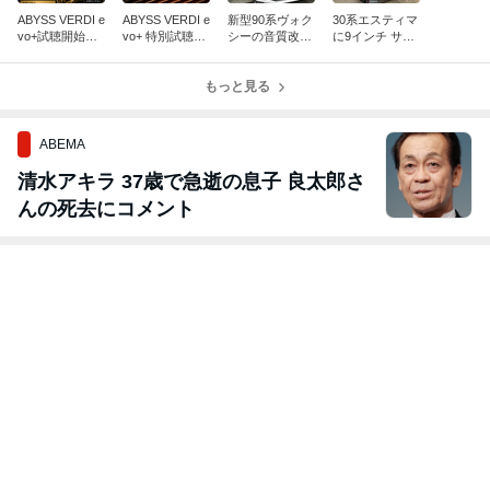
ABYSS VERDI e
ABYSS VERDI e
新型90系ヴォク
30系エスティマ
vo+試聴開始｜
vo+ 特別試聴！
シーの音質改
に9インチ サイ
音楽をもっと深
7月18日・19日
善。実測距離だ
バーナビLIMITE
く楽しむ試聴会
の2日間限定
けでは決まらな
Dを取付｜実際
もっと見る
いDSP調整の秘
に聴いて驚い
密
た、その音質
ABEMA
清水アキラ 37歳で急逝の息子 良太郎さ
んの死去にコメント