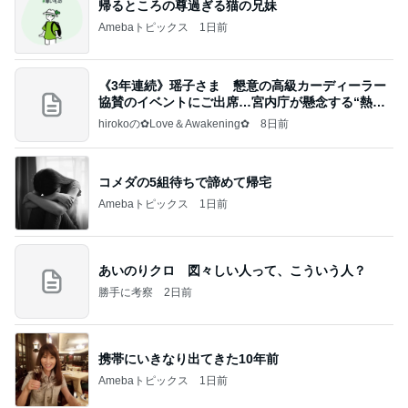
帰るところの尊過ぎる猫の兄妹
Amebaトピックス
1日前
《3年連続》瑶子さま 懇意の高級カーディーラー
協賛のイベントにご出席…宮内庁が懸念する“熱心
すぎ
hirokoの✿Love＆Awakening✿
8日前
コメダの5組待ちで諦めて帰宅
Amebaトピックス
1日前
あいのりクロ 図々しい人って、こういう人？
勝手に考察
2日前
携帯にいきなり出てきた10年前
Amebaトピックス
1日前