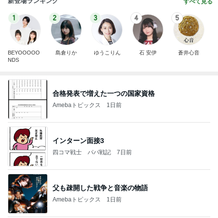
新登場ランキング
すべて見る
1
2
3
4
5
BEYOOOOO
島倉りか
ゆうこりん
石 安伊
蒼井心音
NDS
合格発表で増えた一つの国家資格
Amebaトピックス
1日前
インターン面接3
四コマ戦士 パパ戦記
7日前
父も疎開した戦争と音楽の物語
Amebaトピックス
1日前