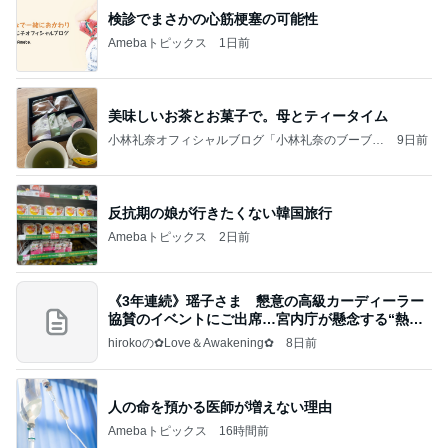
検診でまさかの心筋梗塞の可能性
Amebaトピックス
1日前
美味しいお茶とお菓子で。母とティータイム
小林礼奈オフィシャルブログ「小林礼奈のブーブー
9日前
ブログ」Powered by Ameba
反抗期の娘が行きたくない韓国旅行
Amebaトピックス
2日前
《3年連続》瑶子さま 懇意の高級カーディーラー
協賛のイベントにご出席…宮内庁が懸念する“熱心
すぎ
hirokoの✿Love＆Awakening✿
8日前
人の命を預かる医師が増えない理由
Amebaトピックス
16時間前