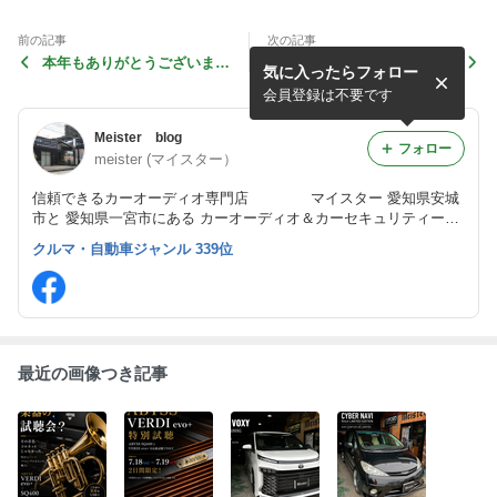
前の記事
次の記事
本年もありがとうございまし
電源強化で得られる世界！
気に入ったらフォロー
た。
会員登録は不要です
Meister blog
フォロー
meister (マイスター）
信頼できるカーオーディオ専門店 マイスター 愛知県安城
市と 愛知県一宮市にある カーオーディオ＆カーセキュリティーの
専門店
クルマ・自動車ジャンル 339位
最近の画像つき記事