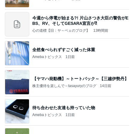
今週から停電が始まる?! 片山さつき大臣の警告がE
BS、RV、そしてGESARA宣言が⁈
心の道標【旧：ヤ～ベェのブログ】
13時間前
全然食べられずすごく減った体重
Amebaトピックス
1日前
【ヤマハ発動機】～トートバック～【三越伊勢丹】
株主優待を楽しんで～tasayuryのブログ
14日前
待ち合わせた友達も持っていた物
Amebaトピックス
1日前