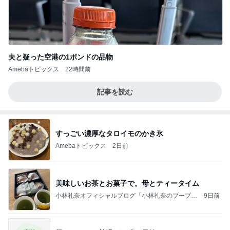
夫と疑った空港の1ポンドの品物
Amebaトピックス
22時間前
記事を読む
すっごい濃厚なタロイモのかき氷
Amebaトピックス
2日前
美味しいお茶とお菓子で。母とティータイム
小林礼奈オフィシャルブログ「小林礼奈のブーブー
9日前
ブログ」Powered by Ameba