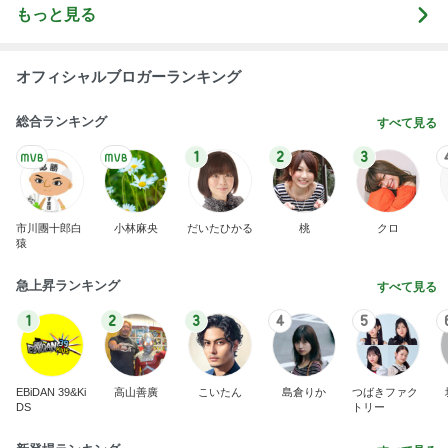
もっと見る
オフィシャルブロガーランキング
総合ランキング
すべて見る
1
2
3
市川團十郎白
小林麻央
だいたひかる
桃
クロ
猿
急上昇ランキング
すべて見る
1
2
3
4
5
EBiDAN 39&Ki
高山善廣
こいたん
島倉りか
つばきファク
DS
トリー