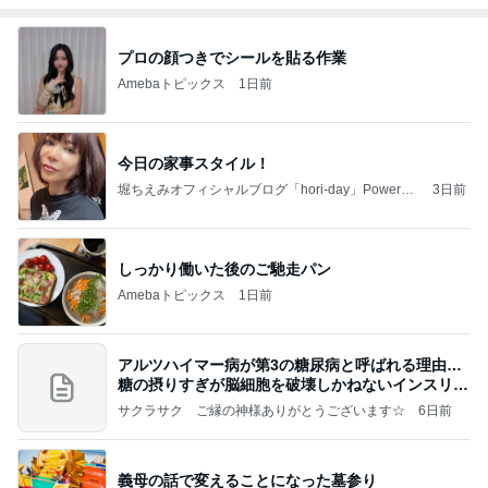
プロの顔つきでシールを貼る作業
Amebaトピックス
1日前
今日の家事スタイル！
堀ちえみオフィシャルブログ「hori-day」Powered
3日前
by Ameba
しっかり働いた後のご馳走パン
Amebaトピックス
1日前
アルツハイマー病が第3の糖尿病と呼ばれる理由…
糖の摂りすぎが脳細胞を破壊しかねないインスリン
の恐
サクラサク ご縁の神様ありがとうございます☆
6日前
義母の話で変えることになった墓参り