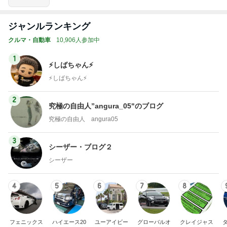
ジャンルランキング
クルマ・自動車
10,906人参加中
1
⚡️しばちゃん⚡
⚡️しばちゃん⚡️
2
究極の自由人”angura_05"のブログ
究極の自由人 angura05
3
シーザー・ブログ２
シーザー
4
5
6
7
8
フェニックス
ハイエース20
ユーアイビー
グローバルオ
クレイジャス