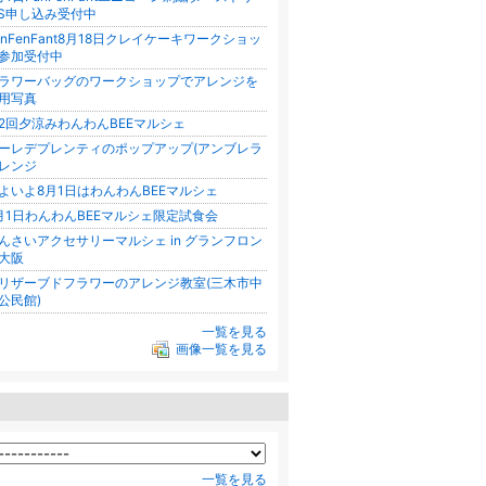
S申し込み受付中
unFenFant8月18日クレイケーキワークショッ
参加受付中
ラワーバッグのワークショップでアレンジを
用写真
2回夕涼みわんわんBEEマルシェ
ーレデプレンティのポップアップ(アンブレラ
レンジ
よいよ8月1日はわんわんBEEマルシェ
月1日わんわんBEEマルシェ限定試食会
んさいアクセサリーマルシェ in グランフロン
大阪
゚リザーブドフラワーのアレンジ教室(三木市中
公民館)
一覧を見る
画像一覧を見る
一覧を見る