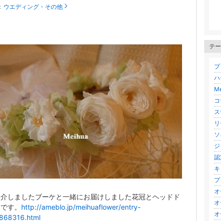
：
ウエディング・その他
テー
プ
ハ
M
コ
ス
リー
ソ
ジ
認
キ
フ
オ
紹介しましたブーケと一緒にお届けしました花冠とヘッドド
オ
ツです。
http://ameblo.jp/meihuaflower/entry-
オ
868316.html