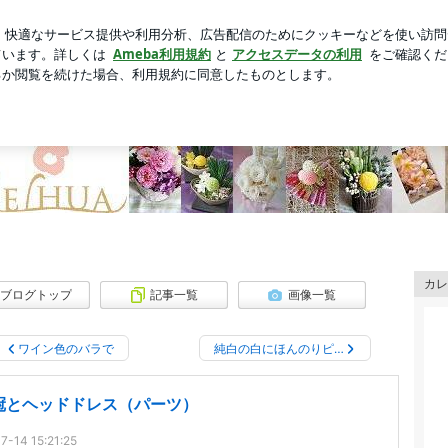
コラボ商品
芸能人ブログ
人気ブログ
新規登録
ログ
のプリザーブドフラワー・フラワーギフト専門店Meihua
ラワー・フラワーギフト専門店Meihua
も！？
カレ
ブログトップ
記事一覧
画像一覧
ワイン色のバラで
純白の白にほんのりピ…
冠とヘッドドレス（パーツ）
7-14 15:21:25