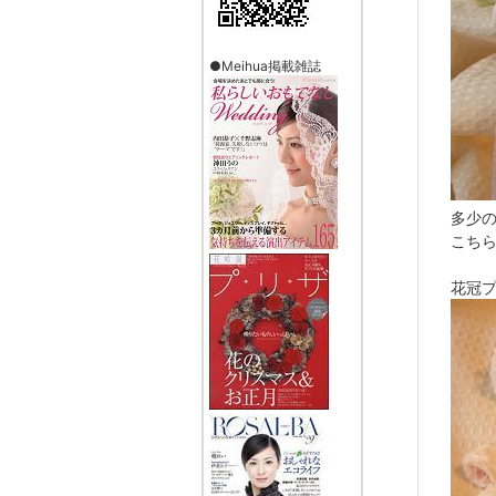
●Meihua掲載雑誌
多少
こち
花冠