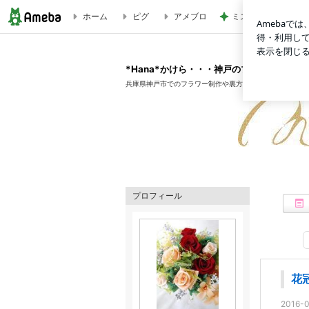
ホーム
ピグ
アメブロ
ミスタードーナツの
花冠とヘッドドレス（パーツ） | *Hana*かけら・・・神戸
*Hana*かけら・・・神戸のプリザーブドフ
兵庫県神戸市でのフラワー制作や裏方の仕事がのぞけるか
プロフィール
花
2016-0