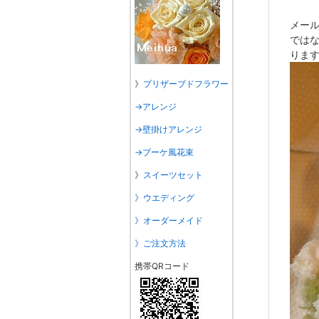
メー
では
りま
》
プリザーブドフラワー
→アレンジ
→壁掛けアレンジ
→ブーケ風花束
》
スイーツセット
》ウエディング
》オーダーメイド
》ご注文方法
携帯QRコード