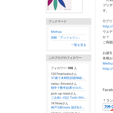
プリザ
す。
○プリ
ブックマーク
http:
ウエデ
Meihua
か？
別館「アンジェリン」
ご両親
一覧を見る
お誕生
このブログのフォロワー
各種お
Mei
フォロワー:
196
人
http:
1207marisukeさん
37歳で末梢性顔面神経麻痺を発症！いつかは元の顔に戻りたい！
natsu-3investさん
独学で数年結果ゼロの起業家が投資回収術で最速月収超え！無料情報のジプシーを卒業し自由を得る限定プレゼント配布中！
Fac
pick-up-trashさん
ごみ拾い日記 Toshi Shiraiwa【 静岡 】
＊ラ
7474meさん
神戸元町more 加圧&小顔サロン