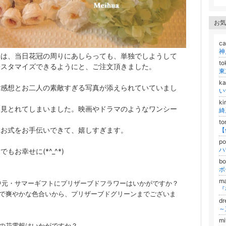
お気
c
らは、当日花冠の周りにあしらっても、単独でしようして
to
カスタマイズできるようにと、ご注文頂きました。
k
ご感想とお二人の素敵すぎる写真が添えられていていまし
ki
と見とれてしまいました。映画やドラマのようなワンシー
to
なお式をお手伝いできて、嬉しすぎます。
p
でもお幸せに(*^_^*)
b
m
元・サマーギフトにプリザーブドフラワーはいかがですか？
で爽やかな色合いから、プリザーブドグリーンまでございま
d
m
の花電報はいかがですか？