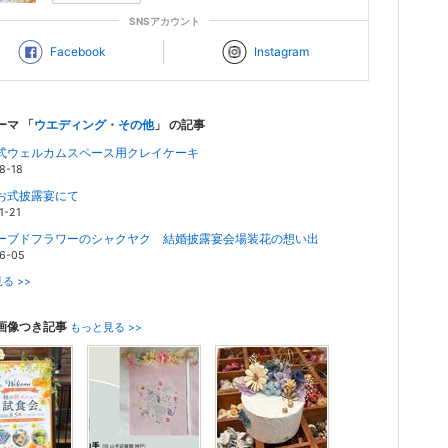
SNSアカウント
Facebook
Instagram
ーマ 「
ウエディング・その他
」 の記事
式ウェルカムスペース用クレイケーキ
8-18
お式披露宴にて
1-21
ーブドフラワーのシャクヤク 結婚披露宴会場装花の想い出
6-05
る >>
画像つき記事
もっと見る >>