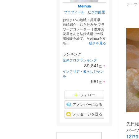
テーマ
Meihua
プロフィール
｜
ピグの部屋
お住まいの地域：
兵庫県
自己紹介：むらたみか フラ
ワーデコレーター 十数年お
花屋さんと結婚式場での現
場経験を経て、Meihuaを立
ち...
続きを見る
ランキング
全体ブログランキング
89,841
位
↑
ラ
インテリア・暮らしジャン
ン
ル
キ
981
位
↑
ン
ラ
グ
ン
上
キ
フォロー
昇
ン
グ
アメンバーになる
上
昇
メッセージを送る
先日
パー
12179