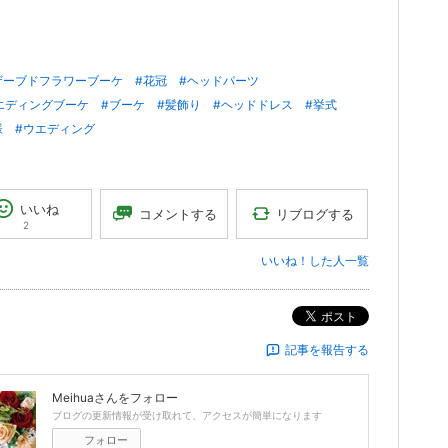
ザーブドフラワーブーケ
#花冠
#ヘッドパーツ
エディングブーケ
#ブーケ
#髪飾り
#ヘッドドレス
#挙式
様
#ウエディング
いいね
リブログする
コメントする
2
いいね！した人一覧
ポスト
記事を報告する
Meihua
さんをフォロー
ブログの更新情報が受け取れて、アクセスが簡単になります
フォロー