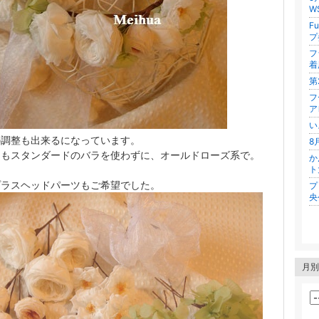
W
F
プ
フ
着
第
フ
ア
い
の調整も出来るになっています。
8
らもスタンダードのバラを使わずに、オールドローズ系で。
か
ト
プラスヘッドパーツもご希望でした。
フ
央
月別