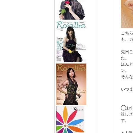
こち
も、
先日
た。
ほん
ン。
そん
いつま
◯お中
涼しげ
す。
＊人気