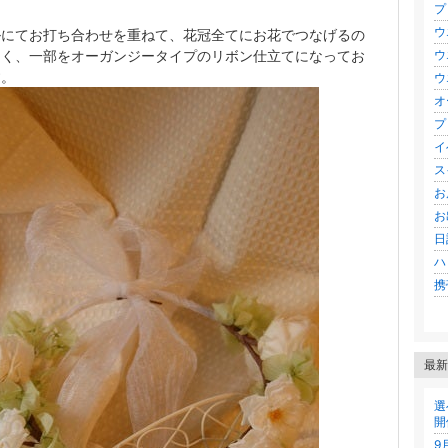
プ
ウ
ルにてお打ち合わせを重ねて、花冠全てにお花でつなげるの
ウ
なく、一部をオーガンジータイプのリボン仕立てになってお
す。
ウ
オ
プ
イ
ス
お
お
日記
ハ
携
最新
選
開
9