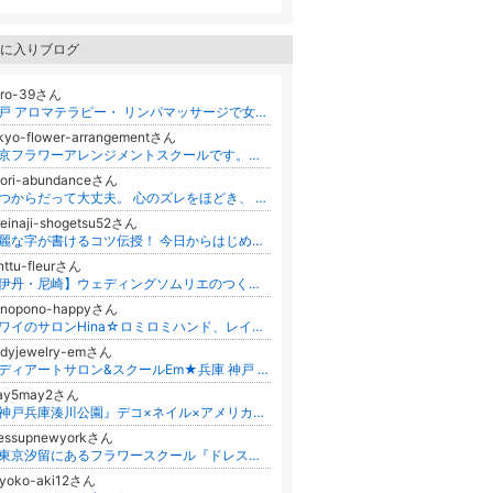
に入りブログ
aro-39さん
神戸 アロマテラピー・ リンパマッサージで女性の気になる冷え・むくみ、肩こり・不眠をすっきり解消！須磨区 妙法寺
kyo-flower-arrangementさん
東京フラワーアレンジメントスクールです。フラワー装飾技能士３級,２級,１級,色彩検定1級2次,ラッピング等直接指導。渋谷,代々木,新宿
aori-abundanceさん
いつからだって大丈夫。 心のズレをほどき、 最初から恵まれていた私に戻る場所✨
reinaji-shogetsu52さん
綺麗な字が書けるコツ伝授！ 今日からはじめるおうち書道
nttu-fleurさん
【伊丹・尼崎】ウェディングソムリエのつくる ゆめいろアイシングクッキー Tonttu fleur (トントゥフルール)
onopono-happyさん
ハワイのサロンHina☆ロミロミハンド、レイキマスター、チャクラダンス、DJ
odyjewelry-emさん
ボディアートサロン&スクールEm★兵庫 神戸 明石 姫路★ボディジュエリー,ヘナ,エアーブラシ,耳つぼ,カラーセラピー資格取得可能
ay5may2さん
『神戸兵庫湊川公園』デコ×ネイル×アメリカンフラワー×ハンドメイド教室
ressupnewyorkさん
～東京汐留にあるフラワースクール『ドレスアップニューヨーク』オフィシャルブログ〜
iyoko-aki12さん