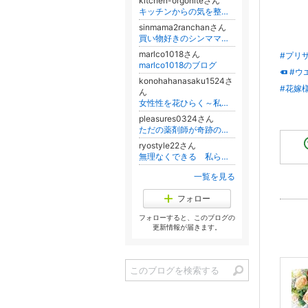
kitchen-orgoniteさん
キッチンからの気を整える 【オルゴナイト】 月と太陽の台所
sinmama2ranchanさん
買い物好きのシンママ蘭ちゃんのお買い物ガイド注目商品やおすすめグッズをご紹介！
marlco1018さん
#プリ
marlco1018のブログ
#ウ
konohahanasaku1524さ
#花嫁
ん
女性性を花ひらく～私を愛するフェムケアの習慣～
pleasures0324さん
ただの薬剤師が奇跡の出会いからファッションショーモデルに！
ryostyle22さん
無理なくできる 私らしいシンプルなテーブルコーディネート
一覧を見る
フォロー
フォローすると、このブログの
更新情報が届きます。