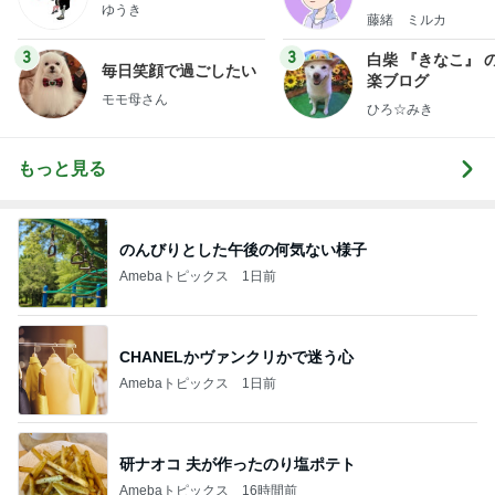
ゆうき
藤緒 ミルカ
3
3
白柴 『きなこ』 
毎日笑顔で過ごしたい
楽ブログ
モモ母さん
ひろ☆みき
もっと見る
のんびりとした午後の何気ない様子
Amebaトピックス
1日前
CHANELかヴァンクリかで迷う心
Amebaトピックス
1日前
研ナオコ 夫が作ったのり塩ポテト
Amebaトピックス
16時間前