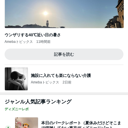
施設に入れても楽にならない介護
Amebaトピックス
2日前
ジャンル人気記事ランキング
ディズニーレポ
本日のパークレポート（夏休みだけどそこま
で混雑してない東京ディズニーリゾート
1
「吉田さんちのファミリー日記」Powered by Ame
ba 吉田さんファミリーオフィシャルブログ
本日のパークレポート（パークからいったん
出て、ちいかわを観てきました。）
2
「吉田さんちのファミリー日記」Powered by Ame
ba 吉田さんファミリーオフィシャルブログ