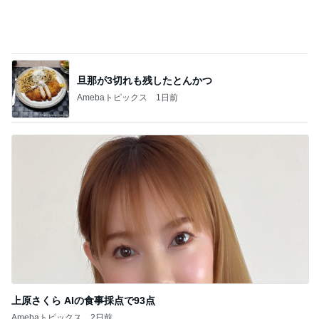
上原さくら AIの食事採点で93点
Amebaトピックス
2日前
記事を読む
家に来た父に言われ救われた言葉
Amebaトピックス
2日前