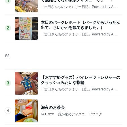
【おすすめグッズ】パイレーツトレジャーの
クラッシュみたいな指輪
3
「吉田さんちのファミリー日記」Powered by Ame
ba 吉田さんファミリーオフィシャルブログ
深夜のお茶会
4
I＆Cママ 我が家のディズニー♡ブログ
【もはや機内販売ではない、機内販売】@JA
L
5
日々是甘露2〜ディズニー風味〜
このジャンルの記事をもっと見る
レジェンド松下のなんでもプレゼン！