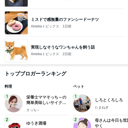
ミスドで感無量のファンシードーナツ
Amebaトピックス
1日前
実現しなそうなワンちゃんを飼う話
Amebaトピックス
2日前
トップブロガーランキング
料理
ペット
1
1
栄養士ママそっち～の
しろとくろしろ
簡単美味しいサイクル
たまねぎ
献立
そっち～
2
2
母さんは今日も世
ゆうき酒場
やく