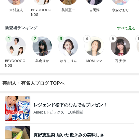
木村直人
BEYOOOOO
美川憲一
吉岡淳
水森かおり
NDS
新登場ランキング
すべて見る
1
2
3
4
5
BEYOOOOO
島倉りか
ゆうこりん
MOMIママ
石 安伊
NDS
芸能人・有名人ブログ TOPへ
レジェンド松下のなんでもプレゼン！
Amebaトピックス
16時間前
真野恵里菜 届いた嶽きみの美味しさ