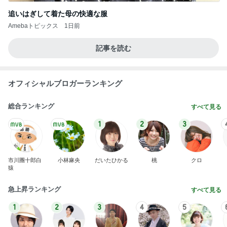
追いはぎして着た母の快適な服
Amebaトピックス
1日前
記事を読む
オフィシャルブロガーランキング
総合ランキング
すべて見る
1
2
3
市川團十郎白
小林麻央
だいたひかる
桃
クロ
猿
急上昇ランキング
すべて見る
1
2
3
4
5