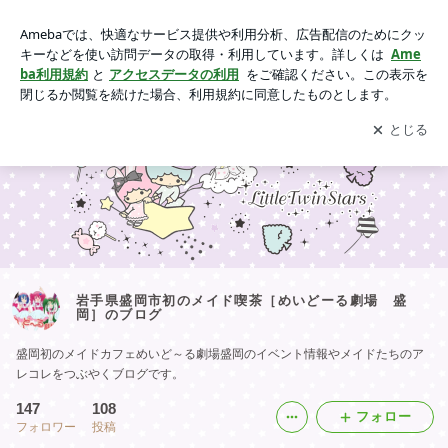
岩手県盛岡市初のメイド喫茶［めいどーる劇場 盛岡］のブロ
グ
アプリをダウンロードして
ブログの更新通知
を受け取りまし
開く
ょう。
岩手県盛岡市初のメイド喫茶［めいどーる劇場 盛
岡］のブログ
盛岡初のメイドカフェめいど～る劇場盛岡のイベント情報やメイドたちのア
レコレをつぶやくブログです。
147
108
フォロー
フォロワー
投稿