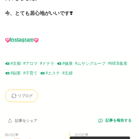
今、とても居心地がいいです❣️
Instagram
#
京都
#
アロマ
#
ドテラ
#
健康
#
ムサシグループ
#
WEB集客
#
副業
#
子育て
#
エステ
#
主婦
リブログ
記事を報告する
記事をシェア
前の記事
次の記事