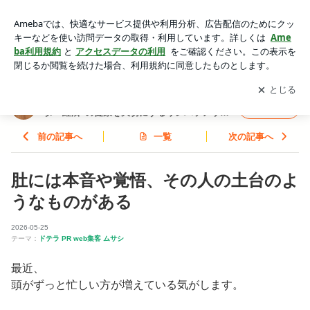
肚には本音や覚悟、その人の土台のようなものがある | 【Web
集客✕アロマセラピスト】 ”心・カラダ・経済”の健康を大切に
アプリをダウンロードして
ブログの更新通知
を受け取りまし
開く
するリンパケアサロン 京都・城陽
ょう。
【Web集客✕アロマセラピスト】 ”心・カラ
フォロー
ダ・経済”の健康を大切にするリンパケアサロ
ン 京都・城陽
前の記事へ
一覧
次の記事へ
肚には本音や覚悟、その人の土台のよ
うなものがある
2026-05-25
テーマ：
ドテラ PR web集客 ムサシ
最近、
頭がずっと忙しい方が増えている気がします。