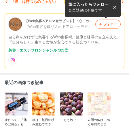
「運」は待つものじゃない
炭酸、取り入れるしかない
気に入ったらフォロー
会員登録は不要です
【Web集客✕アロマセラピスト】 ”心・カラダ・経済”の健康を大切にするリンパケアサロン 京都・城陽
フォロー
【Web集客を取り入れるアロマセラピスト】 “経済的な健康”も叶えるリンパケアサロン 京都・城陽｜Mei｜ドテラ｜ムサシグループ
自ら声をかけずに集客するWeb集客術。健康と経済の自立を支え、
「自分らしく」生きる女性が安心できる社会づくりを。
美容・エステサロンジャンル 589位
最近の画像つき記事
疲れって、「休
顔は、毎日の積
もう秋？！
人間の体は、30
めば戻る」も
み重ねでできて
万年前のまま
の？
いる。