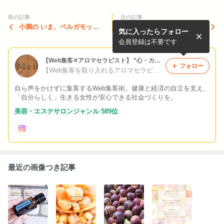
前の記事
次の記事
小満の いま、ベルガモット
「運」は待つものじゃない
気に入ったらフォロー
が合う
会員登録は不要です
【Web集客✕アロマセラピスト】 ”心・カラダ・経済”の健康を大切にするリンパケアサロン 京都・城陽
フォロー
【Web集客を取り入れるアロマセラピスト】 “経済的な健康”も叶えるリンパケアサロン 京都・城陽｜Mei｜ドテラ｜ムサシグループ
自ら声をかけずに集客するWeb集客術。健康と経済の自立を支え、
「自分らしく」生きる女性が安心できる社会づくりを。
美容・エステサロンジャンル 589位
最近の画像つき記事