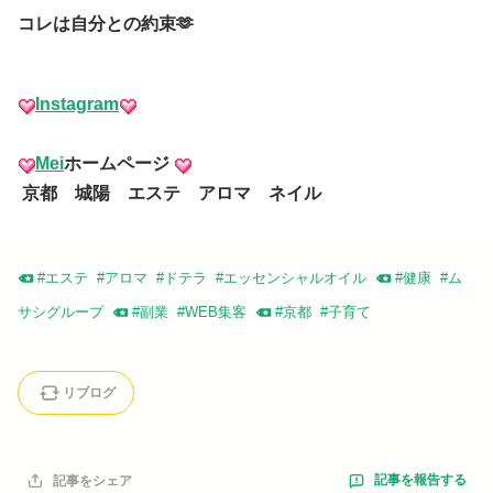
コレは自分との約束🫶
Instagram
Mei
ホームページ
京都 城陽 エステ アロマ ネイル
#
エステ
#
アロマ
#
ドテラ
#
エッセンシャルオイル
#
健康
#
ム
サシグループ
#
副業
#
WEB集客
#
京都
#
子育て
リブログ
記事を報告する
記事をシェア