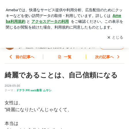
綺麗であることは、自己信頼になる | 【Web集客✕アロマセラ
ピスト】 ”心・カラダ・経済”の健康を大切にするリンパケアサ
アプリをダウンロードして
ブログの更新通知
を受け取りまし
開く
ロン 京都・城陽
ょう。
【Web集客✕アロマセラピスト】 ”心・カラ
フォロー
ダ・経済”の健康を大切にするリンパケアサロ
ン 京都・城陽
前の記事へ
一覧
次の記事へ
綺麗であることは、自己信頼になる
2026-05-30
テーマ：
ドテラ PR web集客 ムサシ
女性は、
“綺麗になりたい”んじゃなくて、
本当は