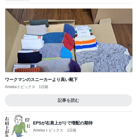
アレク 息子の試合を見に来た事
Amebaトピックス
2日前
神がかってる掃除機
Amebaトピックス
12時間前
高橋英樹 品数豊富なたっぷり朝食
Amebaトピックス
1日前
どこまで信じて良いか分からぬ返事
Amebaトピックス
1日前
堀ちえみ 施術の合間の車中ランチ