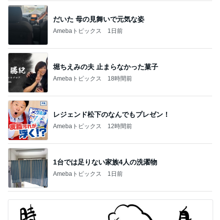
市川團十郎白
小林麻央
だいたひかる
桃
クロ
猿
急上昇ランキング
すべて見る
1
2
3
4
5
加藤紀子
Sakurashimeji
真飛聖
尼子勝紀
モーニング
娘。'26 天気組
新登場ランキング
すべて見る
1
2
3
4
5
BEYOOOOO
島倉りか
ゆうこりん
MOMIママ
石 安伊
NDS
芸能人・有名人ブログ TOPへ