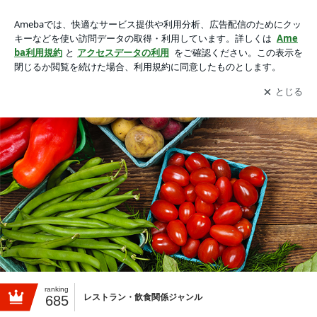
デラッセ店主のひとりごと
アプリをダウンロードして
ブログの更新通知
を受け取りまし
開く
ょう。
ranking
レストラン・飲食関係ジャンル
685