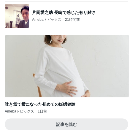
【栃木県小山市】ご飯3kgを「お気軽に」だ
と…？すり鉢ラーメンまで普通にあるお
3
店！！〜喜作さん〜
デカ盛りんぐ
西口やきとん イエスタディなど
4
下町マリーンズ・一口馬主・立ち飲み・立ち食いそ
ば
大損してたの。
5
道産子どすどす！
このジャンルの記事をもっと見る
神がかってる掃除機
Amebaトピックス
12時間前