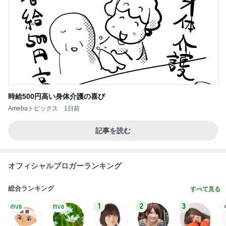
次世代掃除機がやってきた！！
Amebaトピックス
12時間前
原田龍二の妻 夫と地元の花火大会
Amebaトピックス
1日前
肉汁が溢れて感動したハンバーグ
Amebaトピックス
1日前
デニムに見えるガーゼのような生地
Amebaトピックス
2日前
汗ダラダラで済ませたお盆の予定