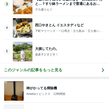
4本立てでアップした長時間動画
Amebaトピックス
2日前
記事を読む
我慢の限界で飲んだ先生の処方
Amebaトピックス
1日前
義父の手術がまだ決まらない理由
Amebaトピックス
1日前
食べきれず冷凍したデニッシュパン
Amebaトピックス
2日前