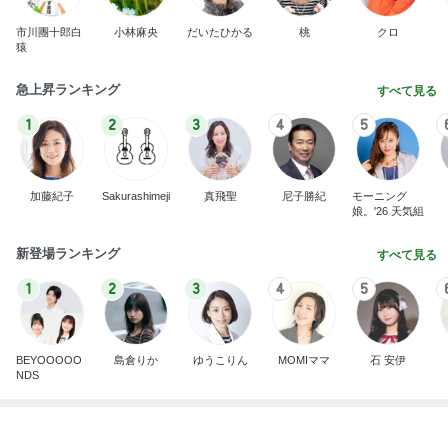
Amebaトピックス
1日前
行列に30分並び買ったスクイーズ
Amebaトピックス
1日前
記事を読む
交互にくる元夫からの優しさと怒り