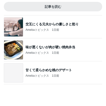
Amebaトピックス
1日前
記事を読む
ホイップクリームのりで作る海
Amebaトピックス
1日前
ジャンル人気記事ランキング
B級グルメマニア
〘大阪市〙替玉をすればするほどお得になる
ラーメン屋さん「博多長浜ラーメン 丸長 鶴見
1
緑店」
アッキーのデカ盛りライフ
【食べ歩き】ポークロースカツカレー 特大
＠ゴーゴーカレー コロナ安城店 愛知県安
2
城市
『やすたろう』的 食の備忘録