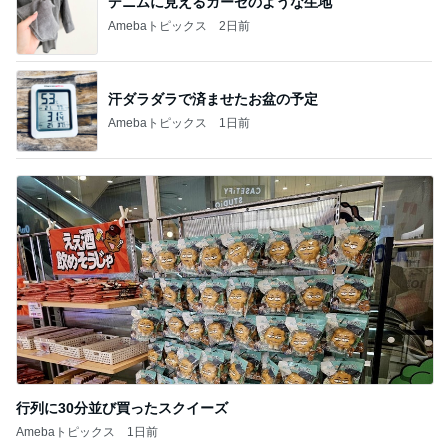
盗まれないか心配な放置ヴィトン
Amebaトピックス
2日前
原田龍二の妻 収穫した甘いトマト
Amebaトピックス
2日前
30代子なしの最近の沢山の購入品