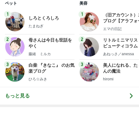
だいた 母の見舞いで元気な姿
Amebaトピックス
1日前
堀ちえみの夫 止まらなかった菓子
Amebaトピックス
18時間前
レジェンド松下のなんでもプレゼン！
Amebaトピックス
12時間前
1台では足りない家族4人の洗濯物
Amebaトピックス
1日前