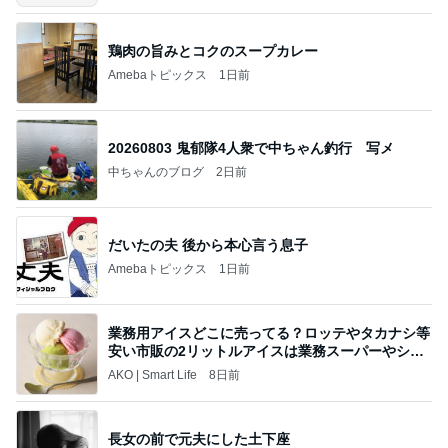
鶏肉の旨みとコクのスープカレー
Amebaトピックス
1日前
20260803 鬼郁隊4人衆で中ちゃん釣行 写メ
中ちゃんのブログ
2日前
だいたの夫 後から本心言う息子
Amebaトピックス
1日前
業務用アイスどこに売ってる？ロッテやタカナシ等
安い市販の2リットルアイスは業務スーパーやシャ
トレ
AKO | Smart Life
8日前
長女の前で元夫にした土下座