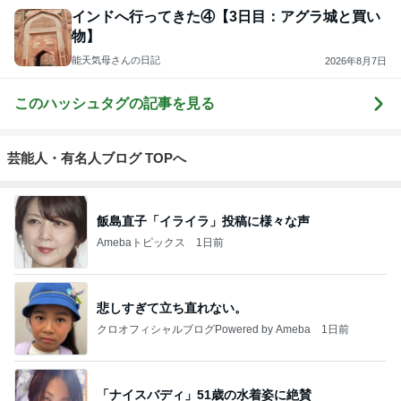
インドへ行ってきた④【3日目：アグラ城と買い
物】
能天気母さんの日記
2026年8月7日
このハッシュタグの記事を見る
芸能人・有名人ブログ TOPへ
飯島直子「イライラ」投稿に様々な声
Amebaトピックス
1日前
悲しすぎて立ち直れない。
クロオフィシャルブログPowered by Ameba
1日前
「ナイスバディ」51歳の水着姿に絶賛