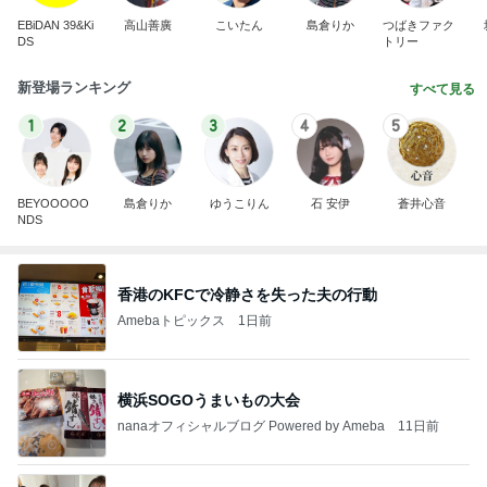
EBiDAN 39&Ki
高山善廣
こいたん
島倉りか
つばきファク
DS
トリー
新登場ランキング
すべて見る
1
2
3
4
5
BEYOOOOO
島倉りか
ゆうこりん
石 安伊
蒼井心音
NDS
香港のKFCで冷静さを失った夫の行動
Amebaトピックス
1日前
横浜SOGOうまいもの大会
nanaオフィシャルブログ Powered by Ameba
11日前