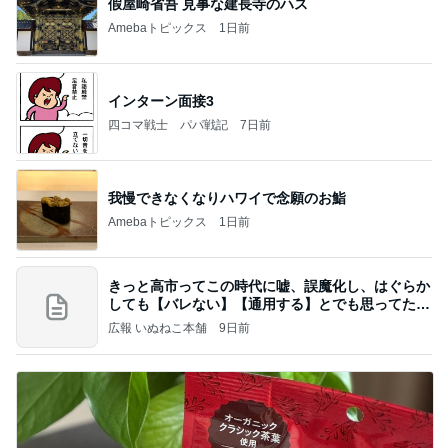
假屋崎省吾 見事な建長寺のハス
Amebaトピックス
1日前
インターン面接3
四コマ戦士 パパ戦記
7日前
我慢できなくなりハワイで念願のお鮨
Amebaトピックス
1日前
きっと高市ってこの時代に嘘、誤魔化し、はぐらか
しても【バレない】【通用する】とでも思ってたん
だろ
広報 いぬねこ本舗
9日前