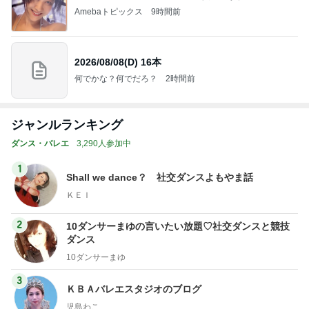
Amebaトピックス
9時間前
2026/08/08(D) 16本
何でかな？何でだろ？
2時間前
ジャンルランキング
ダンス・バレエ
3,290人参加中
1
Shall we dance？ 社交ダンスよもやま話
ＫＥＩ
2
10ダンサーまゆの言いたい放題♡社交ダンスと競技
ダンス
10ダンサーまゆ
3
ＫＢＡバレエスタジオのブログ
児島わこ