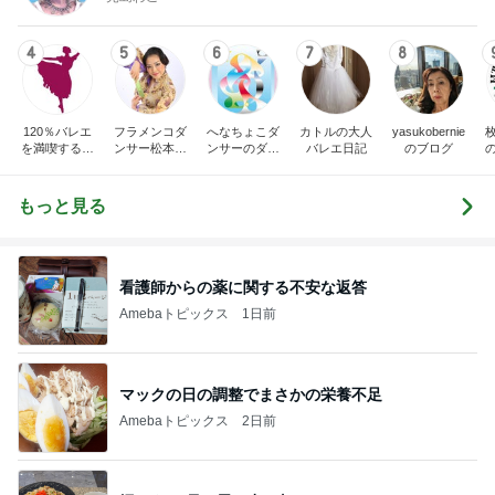
4
5
6
7
8
120％バレエ
フラメンコダ
へなちょこダ
カトルの大人
yasukobernie
を満喫するブ
ンサー松本真
ンサーのダン
バレエ日記
のブログ
ログ♪
理子のブログ
スと日常
もっと見る
看護師からの薬に関する不安な返答
Amebaトピックス
1日前
マックの日の調整でまさかの栄養不足
Amebaトピックス
2日前