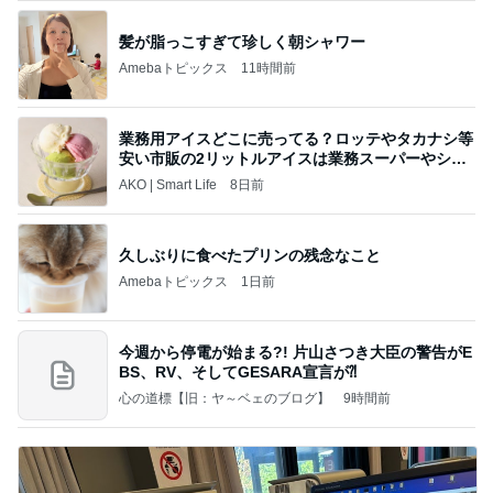
髪が脂っこすぎて珍しく朝シャワー
Amebaトピックス
11時間前
業務用アイスどこに売ってる？ロッテやタカナシ等
安い市販の2リットルアイスは業務スーパーやシャ
トレ
AKO | Smart Life
8日前
久しぶりに食べたプリンの残念なこと
Amebaトピックス
1日前
今週から停電が始まる?! 片山さつき大臣の警告がE
BS、RV、そしてGESARA宣言が⁈
心の道標【旧：ヤ～ベェのブログ】
9時間前