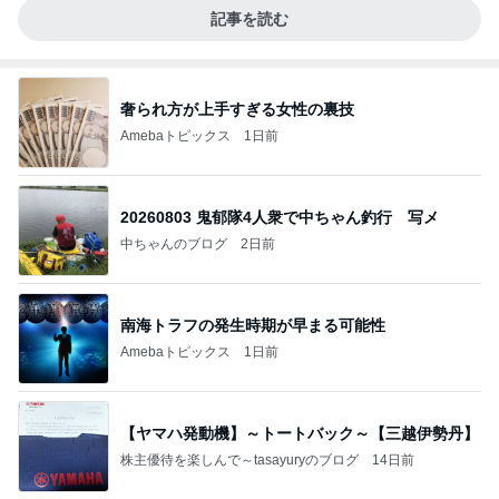
記事を読む
奢られ方が上手すぎる女性の裏技
Amebaトピックス
1日前
20260803 鬼郁隊4人衆で中ちゃん釣行 写メ
中ちゃんのブログ
2日前
南海トラフの発生時期が早まる可能性
Amebaトピックス
1日前
【ヤマハ発動機】～トートバック～【三越伊勢丹】
株主優待を楽しんで～tasayuryのブログ
14日前