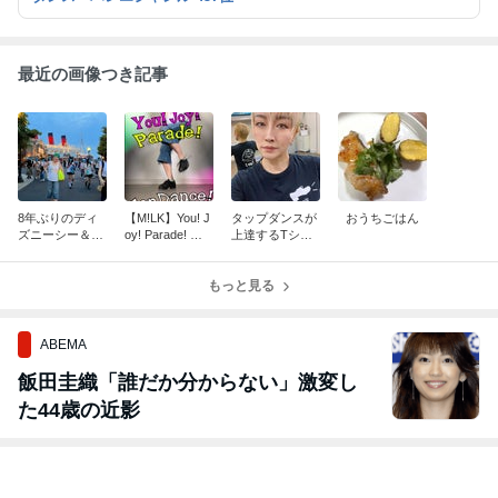
最近の画像つき記事
8年ぶりのディ
【M!LK】You! J
タップダンスが
おうちごはん
ズニーシー＆グ
oy! Parade! を
上達するTシャ
リーンへア
タップダンスで
ツ！
踊ってみた！(Y
ouTube)
もっと見る
ABEMA
飯田圭織「誰だか分からない」激変し
た44歳の近影