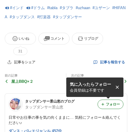
#
インド
#
ドラム
#
tabla
#
タブラ
#
uzhaan
#
ユザーン
#
HIFAN
A
#
タップダンス
#
打楽器
#
タップダンサー
いいね
コメント
リブログ
31
記事を報告する
記事をシェア
前の記事
次の記事
屋上BBQ×２
神代植物公園に咲き誇るバラ
気に入ったらフォロー
＆母の日カード
会員登録は不要です
タップダンサー景山恵のブログ
フォロー
タップダンサー景山恵
日常やお仕事の事を気の向くままに… 気軽にフォロー＆絡んでく
ださい♪
ダンス・バレエジャンル 457位