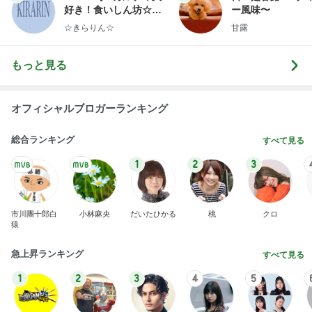
好き！食いしん坊☆き
ー風味〜
らりん☆のブログ
☆きらりん☆
甘露
もっと見る
オフィシャルブロガーランキング
総合ランキング
すべて見る
1
2
3
市川團十郎白
小林麻央
だいたひかる
桃
クロ
猿
急上昇ランキング
すべて見る
1
2
3
4
5