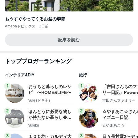
もうすぐやってくるお盆の季節
Amebaトピックス
1日前
記事を読む
トップブロガーランキング
インテリア&DIY
旅行
1
1
おうちと暮らしのレシ
「吉田さんちのフ
ピ 〜HOME&LIFE〜
リー日記」Powere
y Ameba 吉田さ
yuki (ドキ子）
吉田さんファミリー
ミリーオフィシャ
ログ
2
2
ほんとうに必要な物し
☆やまあこ☆さん
か持たない暮らし◆Ke
ィズニー日記
ep Life Simple◆〜イ
yukiko
☆やまあこ☆
ンテリアのきろく〜
3
3
１００均・カルディ大
日々是甘露2〜デ