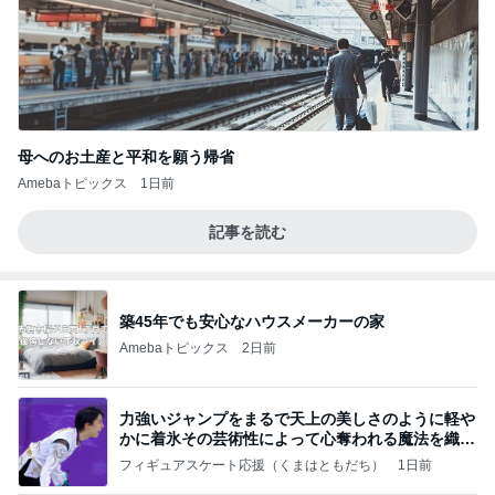
母へのお土産と平和を願う帰省
Amebaトピックス
1日前
記事を読む
築45年でも安心なハウスメーカーの家
Amebaトピックス
2日前
力強いジャンプをまるで天上の美しさのように軽や
かに着氷その芸術性によって心奪われる魔法を織り
なす
フィギュアスケート応援（くまはともだち）
1日前