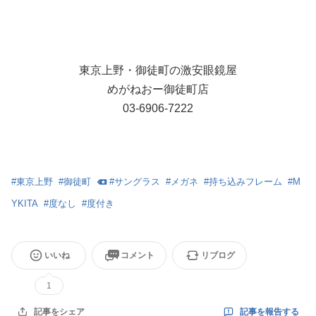
東京上野・御徒町の激安眼鏡屋
めがねおー御徒町店
03-6906-7222
#
東京上野
#
御徒町
#
サングラス
#
メガネ
#
持ち込みフレーム
#
M
YKITA
#
度なし
#
度付き
いいね
コメント
リブログ
1
記事を報告する
記事をシェア