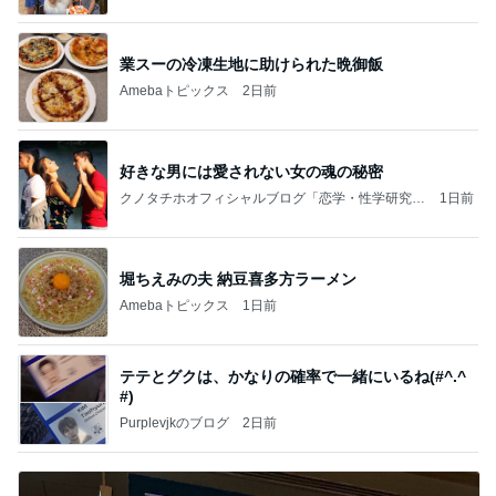
業スーの冷凍生地に助けられた晩御飯
Amebaトピックス
2日前
好きな男には愛されない女の魂の秘密
クノタチホオフィシャルブログ「恋学・性学研究
1日前
室」Powered by Ameba
堀ちえみの夫 納豆喜多方ラーメン
Amebaトピックス
1日前
テテとグクは、かなりの確率で一緒にいるね(#^.^
#)
Purplevjkのブログ
2日前