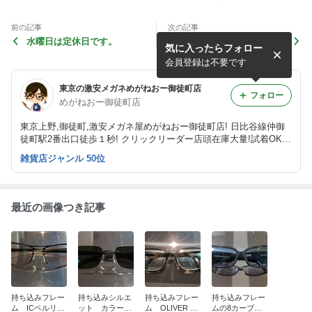
前の記事
次の記事
水曜日は定休日です。
持ち込みシルエット カラー
気に入ったらフォロー
レンズ交換
会員登録は不要です
東京の激安メガネめがねおー御徒町店
フォロー
めがねおー御徒町店
東京上野,御徒町,激安メガネ屋めがねおー御徒町店! 日比谷線仲御
徒町駅2番出口徒歩１秒! クリックリーダー店頭在庫大量!試着OK!
サムライ翔やレイバンやシルエットなどのブランドから3980円の
雑貨店ジャンル 50位
メガネまで! お持ちのメガネのレンズ交換も可能！
最近の画像つき記事
持ち込みフレー
持ち込みシルエ
持ち込みフレー
持ち込みフレー
ム ICベルリン
ット カラーレ
ム OLIVER PE
ムの8カーブ