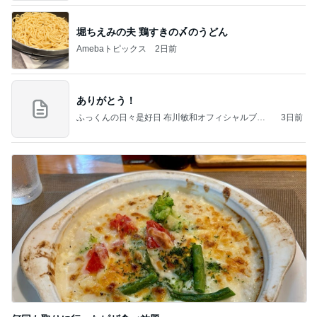
堀ちえみの夫 鶏すきの〆のうどん
Amebaトピックス
2日前
ありがとう！
ふっくんの日々是好日 布川敏和オフィシャルブロ
3日前
グ