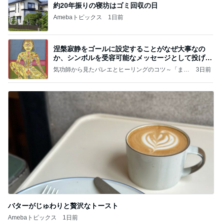
約20年振りの寝坊はゴミ回収の日
Amebaトピックス
1日前
涅槃寂静をゴールに設定することがなぜ大事なの
か、シンボルを受容可能なメッセージとして投げる
ことが
気功師から見たバレエとヒーリングのコツ～「まと
3日前
いのば」ブログ
バターがじゅわりと贅沢なトースト
Amebaトピックス
1日前