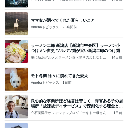
（続編）
ママ友が調べてくれた夏らしいこと
Amebaトピックス
23時間前
ラーメン二郎 新潟店【新潟市中央区】ラーメン小
つけメン変更 ツルパツ麺が旨い新潟二郎のつけ麺
主に新潟グルメとラーメン食べ歩きのよしなしご
14日前
と
モト冬樹 徐々に慣れてきた愛犬
Amebaトピックス
1日前
良心的な事業所ほど経営は苦しく、障害ある子の居
場所「放課後デイサービス」で深刻化する理念と現
実の
立石美津子オフィシャルブログ「テキトー母さんの
1日前
すすめ」Powered by Ameba