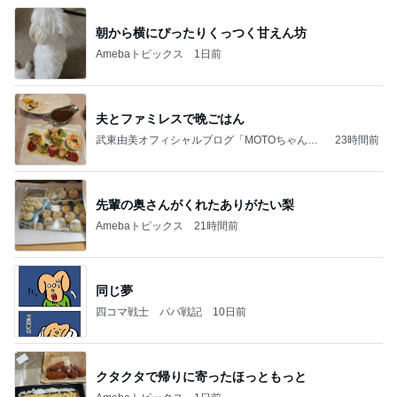
朝から横にぴったりくっつく甘えん坊
Amebaトピックス
1日前
夫とファミレスで晩ごはん
武東由美オフィシャルブログ「MOTOちゃんと
23時間前
のはっぴぃな毎日」Powered by Ameba
先輩の奥さんがくれたありがたい梨
Amebaトピックス
21時間前
同じ夢
四コマ戦士 パパ戦記
10日前
クタクタで帰りに寄ったほっともっと