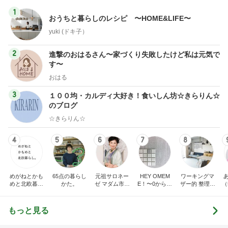
1
おうちと暮らしのレシピ 〜HOME&LIFE〜
yuki (ドキ子）
2
進撃のおはるさん〜家づくり失敗したけど私は元気で
す〜
おはる
3
１００均・カルディ大好き！食いしん坊☆きらりん☆
のブログ
☆きらりん☆
4
5
6
7
8
めがねとかも
65点の暮らし
元祖サロネー
HEY OMEM
ワーキングマ
めと北欧暮ら
かた。
ゼ マダム市川
E！〜0からの
ザー的 整理収
（
し
のほのぼのブ
家づくり〜
納 ＆ 北欧イン
ログ
テリア
もっと見る