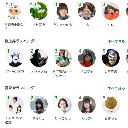
1
2
3
市川團十郎白
小林麻央
だいたひかる
桃
クロ
猿
急上昇ランキング
すべて見る
1
2
3
4
5
デーモン閣下
片岡愛之助
林下清志(ビッ
沢田聖子
金沢克彦
グダディ)
新登場ランキング
すべて見る
1
2
3
4
5
BEYOOOOO
島倉りか
ゆうこりん
石 安伊
蒼井心音
NDS