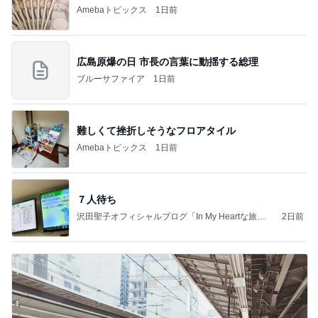
Amebaトピックス
1日前
広島原爆の日 市長の言葉に動揺する総理
ブルーサファイア
1日前
難しくて挫折しそうなフロアタイル
Amebaトピックス
1日前
７人待ち
沢田聖子オフィシャルブログ「In My Heartな旅日
2日前
記」by Ameba