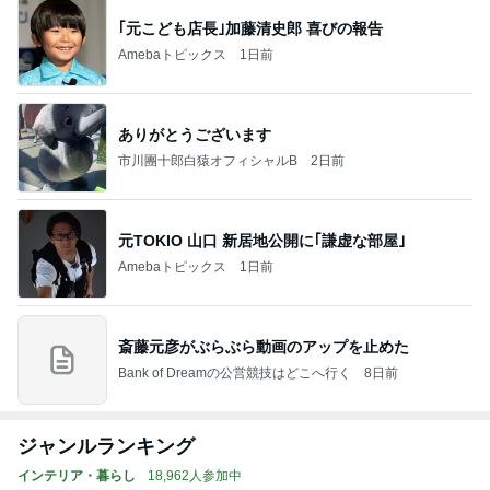
｢元こども店長｣加藤清史郎 喜びの報告
Amebaトピックス
1日前
ありがとうございます
市川團十郎白猿オフィシャルB
2日前
元TOKIO 山口 新居地公開に｢謙虚な部屋｣
Amebaトピックス
1日前
斎藤元彦がぶらぶら動画のアップを止めた
Bank of Dreamの公営競技はどこへ行く
8日前
ジャンルランキング
インテリア・暮らし
18,962人参加中