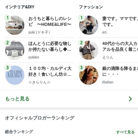
インテリア&DIY
ファッション
1
1
おうちと暮らしのレシ
妻です。ママです
ピ 〜HOME&LIFE〜
です。
yuki (ドキ子）
eri.
2
2
ほんとうに必要な物し
40代からの大人
か持たない暮らし◆Ke
アルを品良く着こ
ep Life Simple◆〜イ
ファッションブロ
yukiko
えりん
ンテリアのきろく〜
3
3
１００均・カルディ大
銀の滴降る降るま
好き！食いしん坊☆き
に・・・
らりん☆のブログ
☆きらりん☆
illallan
もっと見る
オフィシャルブロガーランキング
総合ランキング
すべて見る