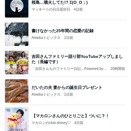
桜島…噴火してた!? Σ(O_O；)
マッキー☆の日日是好日
4日前
書けなかった25年間の恋愛の記録
Amebaトピックス
1日前
吉田さんファミリー語り部YouTubeアップしまし
た（長編です）
「吉田さんちのファミリー日記」Powered by A
20時間前
meba 吉田さんファミリーオフィシャルブログ
だいたの夫 妻からの誕生日プレゼント
Amebaトピックス
1日前
【マカロンさんのひとりごと】ついに？！
マカロンのclub disney♡
4日前