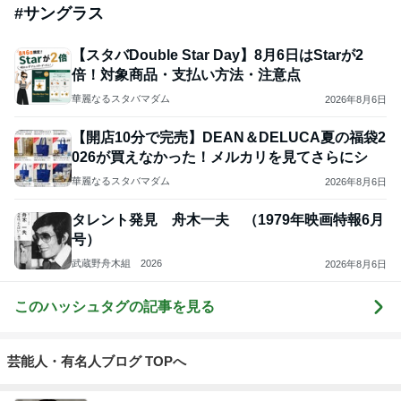
#
サングラス
【スタバDouble Star Day】8月6日はStarが2
倍！対象商品・支払い方法・注意点
華麗なるスタバマダム
2026年8月6日
【開店10分で完売】DEAN＆DELUCA夏の福袋2
026が買えなかった！メルカリを見てさらにシ
華麗なるスタバマダム
2026年8月6日
タレント発見 舟木一夫 （1979年映画特報6月
号）
武蔵野舟木組 2026
2026年8月6日
このハッシュタグの記事を見る
芸能人・有名人ブログ TOPへ