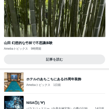
山田 幻想的な竹林で不思議体験
Amebaトピックス
9時間前
記事を読む
ホテルのあちこちにある25周年装飾
Amebaトピックス
1日前
NISA①(;'∀')
パラスジュエリー（白美女神宝珠）の夢の記録
14日前