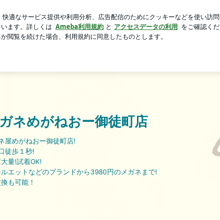
ンツの秋色ブラウン
芸能人ブログ
人気ブログ
新規登録
| 東京の激安メガネめがねおー御徒町店
ガネめがねおー御徒町店
ガネ屋めがねおー御徒町店!
口徒歩１秒!
量!試着OK!
ルエットなどのブランドから3980円のメガネまで!
交換も可能！