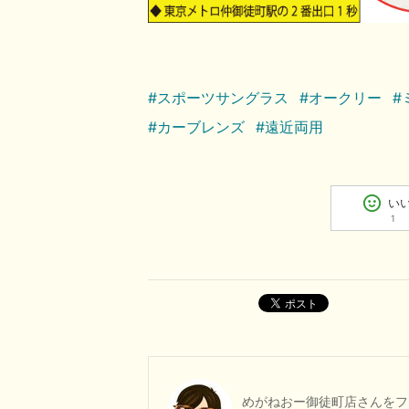
#スポーツサングラス
#オークリー
#
#カーブレンズ
#遠近両用
い
1
ポスト
めがねおー御徒町店
さんをフ