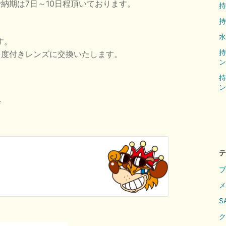
で納期は7日～10日程頂いております。
持
水
す。
持
を度付きレンズに交換いたします。
ン
持
ン
店
テ
ブ
メ
S
ク