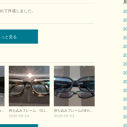
月
れて作成しました。
2
2
2
もっと見る
2
2
2
2
2
2
2
2
2
持ち込みシルエット カラーレンズ交換
持ち込みフレーム OLIVER PEOPLES度付きレンズ交換しました。
持ち込みフレームの8カーブ 度なしカラーレンズを入れて作成しました。
2026-08-04
2026-08-03
2
2