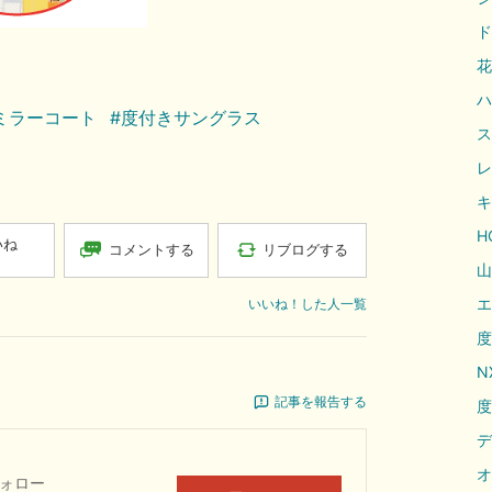
ド
花
ハ
ミラーコート
#度付きサングラス
ス
レ
キ
H
いね
コメントする
リブログする
山
エ
いいね！した人一覧
度
N
記事を報告する
度
デ
オ
ォロー