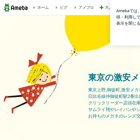
大人気スウェットパ
ホーム
ピグ
アメブロ
ナイロールフレームに遠近両用レンズを入れて作成しました。 
東京の激安メ
東京上野,御徒町,激安メ
日比谷線仲御徒町駅2番出
クリックリーダー店頭在庫大
サムライ翔やレイバンやシ
お持ちのメガネのレンズ