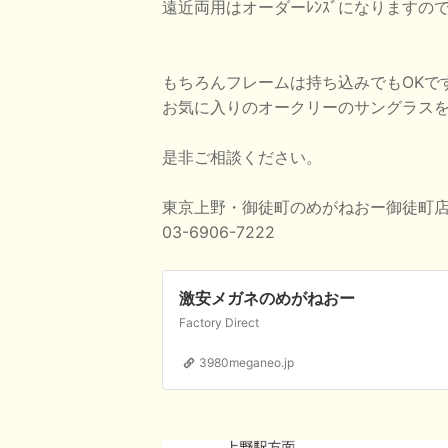
遠近両用はオーダーﾚﾝｽﾞになりますの
もちろんフレームは持ち込みでもOKで
お気に入りのオークリーのサングラス
是非ご相談ください。
東京上野・御徒町のめがねおー御徒町
03-6906-7222
激安メガネのめがねおー
Factory Direct
3980meganeo.jp