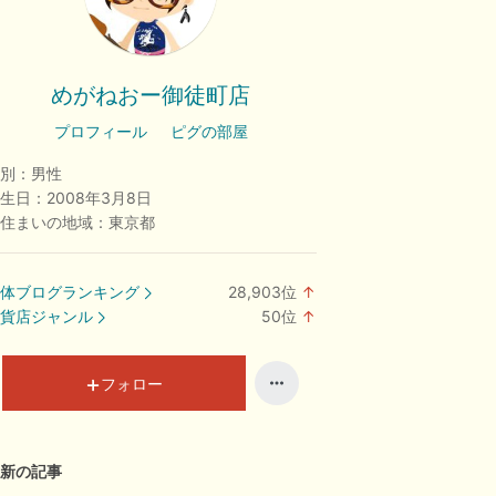
めがねおー御徒町店
プロフィール
ピグの部屋
別：
男性
生日：
2008年3月8日
住まいの地域：
東京都
体ブログランキング
28,903
位
↑
ラ
貨店ジャンル
50
位
↑
ン
ラ
キ
ン
ン
キ
フォロー
グ
ン
上
グ
昇
上
新の記事
昇