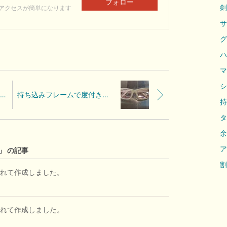
フォロー
剣
アクセスが簡単になります
サ
グ
ハ
マ
シ
持ち込みフレーム OLIVER PEOPLES度付きレンズ交換しました。
持ち込みフレームで度付きサングラス作成しました。
持
タ
余
ア
」 の記事
割
れて作成しました。
れて作成しました。