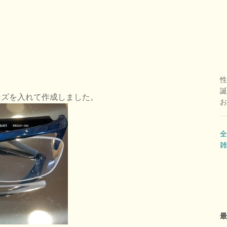
性
誕
ンズを入れて作成しました。
お
全
雑
最