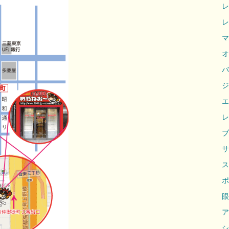
レ
レ
マ
オ
バ
ジ
エ
レ
ブ
サ
ス
ポ
眼
ア
シ