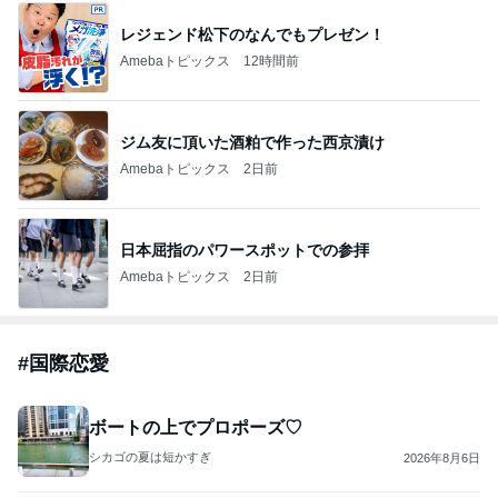
キャシー中島の29歳で亡くなった長女
Amebaトピックス
2日前
開卡
くいしんぼうCAMのもっとおいしい台湾!!!!
3日前
ジャンルランキング
海外からお届け(その他)
6,594人参加中
1
ニュージーランド永住21年目
midori
2
毒の滴（したたり）
m