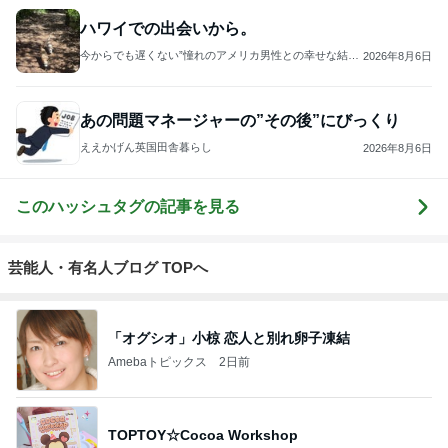
3
雨の日も風の日もそして晴れの日も! In アメリカ
Leah
4
5
6
7
8
ASTI BALI 公
寅ママのてげ
ちびっこはド
世界の裏側ニ
ナチュロパス
式ブログ バ
てげにグアム
バイで生活し
ュース
なみのBeyond
リ島長期滞在
生活（寅ママ
ています
Naturopathy
ならアスティ
家族４人と2
バリ
匹）
もっと見る
だいた 息子と手作り豆腐ドーナツ
Amebaトピックス
2日前
全部やったのに売れない桜グッズ