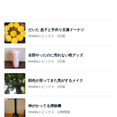
Amebaトピックス
2日前
最近の香港で食べて感動したもの、いろいろまと
め！
香港在住えりのおいしい食べ歩きガイド
14日前
チャームを買ったすぐ後の出会い
Amebaトピックス
2日前
開卡
くいしんぼうCAMのもっとおいしい台湾!!!!
3日前