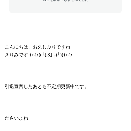
こんにちは、お久しぶりですね
きりみです ｲｪｨ♪((└(:3｣┌)┘))ｲｪｨ♪
引退宣言したあとも不定期更新中です。
ださいよね、