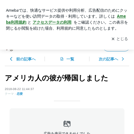
アメリカ人の彼が帰国しました | まいにちがえぶりでい٩( ᐛ )و
♪
アプリをダウンロードして
ブログの更新通知
を受け取りまし
開く
ょう。
まいにちがえぶりでい٩( ᐛ )و♪
フォロー
前の記事へ
一覧
次の記事へ
アメリカ人の彼が帰国しました
2018-08-22 11:44:37
テーマ：
恋愛
広告を表示できませんでした