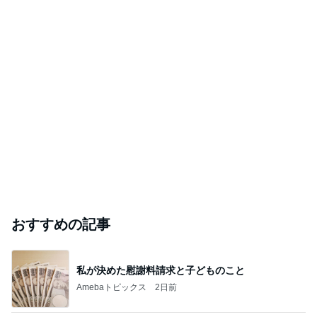
ハワイでの出会いから。
今からでも遅くない”憧れのアメリカ男性との幸せな結
2026年8月6日
婚” 二度のアメリカ人との国際結婚経験者Chloeのアラ
フィフ婚活アドバイス
あの問題マネージャーの”その後”にびっくり
ええかげん英国田舎暮らし
2026年8月6日
このハッシュタグの記事を見る
芸能人・有名人ブログ TOPへ
「オグシオ」小椋 恋人と別れ卵子凍結
Amebaトピックス
2日前
TOPTOY☆Cocoa Workshop
ディズニーファン Dのブログ
9日前