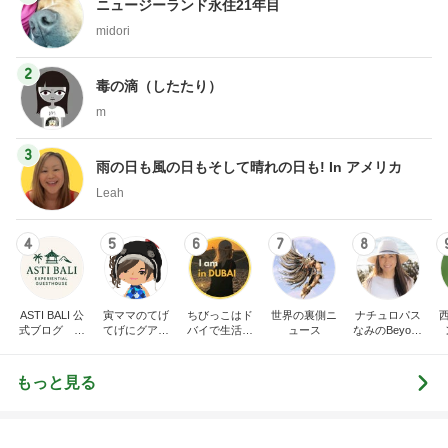
1
1
（旧アカウント）エマ
おうちと暮らしの
ブログ【アラフォー会
ピ 〜HOME&LI
社売却セカンドライ
エマの日記
yuki (ドキ子）
フ】
2
2
リトルミニマリストの
ほんとうに必要な
ビューティコラム The
か持たない暮らし
little minimalist's bea
ep Life Simple
あねっさ／anessa
yukiko
uty colum
ンテリアのきろく
3
3
美人になれる、たくさ
１００均・カルデ
んの魔法
好き！食いしん坊
らりん☆のブログ
hiromi
☆きらりん☆
もっと見る
オフィシャルブロガーランキング
総合ランキング
すべて見る
1
2
3