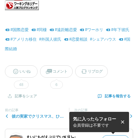
#
国際恋愛
#
同棲
#
遠距離恋愛
#
ワーホリ
#
年下彼氏
#
アメリカ移住
#
外国人彼氏
#
恋愛相談
#
シェアハウス
#
国
際結婚
いいね
コメント
リブログ
48
6
記事を報告する
記事をシェア
前の記事
次の記事
彼の実家でクリスマス、ひひ
アメリカ人の彼氏が出来た
気に入ったらフォロー
ーん❤︎
話。
会員登録は不要です
まいにちがえぶりでい٩( ᐛ )و♪