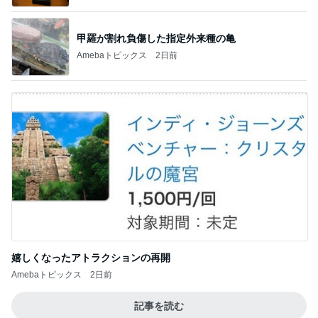
クレンジングなどが入った破格の福袋
Amebaトピックス
2日前
TOPTOY☆Cocoa Workshop
ディズニーファン Dのブログ
9日前
無理に押すと自爪にダメージいくオフ
Amebaトピックス
2日前
有名なのかな！？
だいたひかるオフィシャルブログ Powered by Ame
3日前