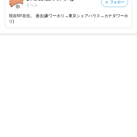
フォロー
きりみ
現在NY在住。 過去(豪ワーホリ→東京シェアハウス→カナダワーホ
リ)
最近の画像つき記事
婚約しました
今後のこととお
彼の実家でクリ
アメリカ人の彼
✩︎⡱
知らせ
スマス、ひひー
氏が出来た話。
ん❤︎
もっと見る
ABEMA
｢最後の日｣元ジャンポケ斉藤慎二被告
の妻がSNSを更新