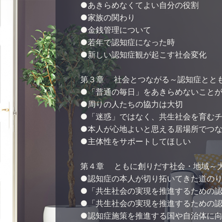
●あきらめなくてよい自分の役割
●家族の関わり
●金銭管理について
●若年で認知症になった時
●新しい認知症観が起こす社会変化
第３章 社会とつながる～認知症とと
●「普通の毎日」をあきらめないこと
●周りの人たちの協力は大切
●「迷惑」ではなく、共生社会を育む
●本人が心地よいと思える居場所でつ
●主体性をサポートしてほしい
第４章 ともに創りだす社会・地域～
●認知症の本人が切り拓いてきた道の
●「共生社会の実現を推進するための
●「共生社会の実現を推進するための
●認知症施策を推進する国や自治体に