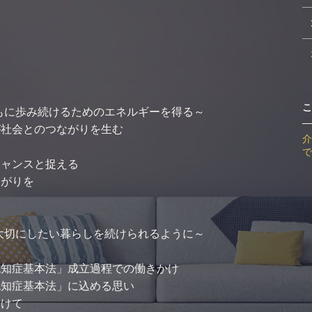
こ
もに歩み続けるためのエネルギーを得る～
が社会とのつながりを生む
介
で
チャンスと捉える
ながりを
大切にしたい暮らしを続けられるように～
り
認知症基本法」成立過程での働きかけ
認知症基本法」に込める思い
向けて