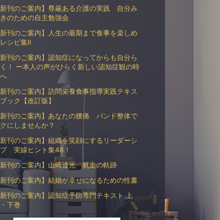
新刊のご案内】尊厳ある介護の実践 自分み
きのための自主勉強会
新刊のご案内】人生の最期まで食事を楽しめ
レシピ集Ⅱ
新刊のご案内】認知症になってからも自分ら
く！ ー本人の声がひらく新しい認知症観の時
へ
新刊のご案内】訪問栄養食事指導実践テキス
ブック【改訂版】
新刊のご案内】あなたの腰痛 バンド整体で
クにしませんか？
新刊のご案内】組織を笑顔にするリーダーシ
プ 実線ヒント集48！
新刊のご案内】山崎達光 帆走の軌跡
新刊のご案内】結婚が幸せになるための性書
新刊のご案内】認知症予防専門テキスト 上
・下巻