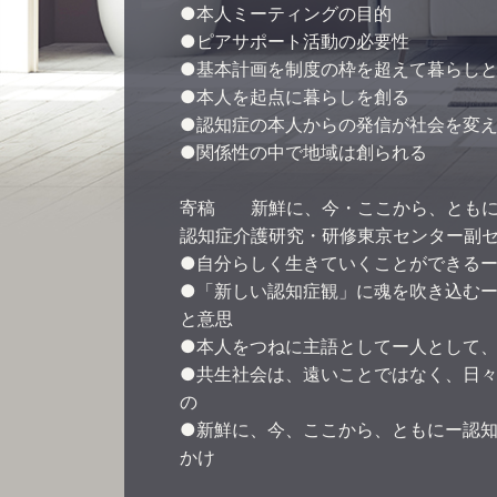
●本人ミーティングの目的
●ピアサポート活動の必要性
●基本計画を制度の枠を超えて暮らし
●本人を起点に暮らしを創る
●認知症の本人からの発信が社会を変
●関係性の中で地域は創られる
寄稿 新鮮に、今・ここから、ともに
認知症介護研究・研修東京センター副
●自分らしく生きていくことができるー
●「新しい認知症観」に魂を吹き込む
と意思
●本人をつねに主語としてー人として
●共生社会は、遠いことではなく、日
の
●新鮮に、今、ここから、ともにー認
かけ