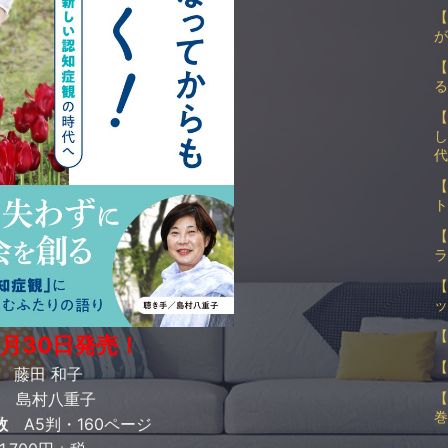
【
が
【
る
【
し
代
【
ト
【
ラ
【
ッ
【
7月30日発売！
【
藤田 和子
島村八重子
【
巻
数
A5判・160ページ