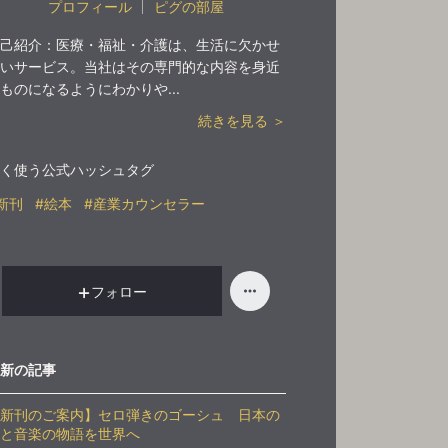
プロフィール
ピグの部屋
己紹介：
医療・福祉・介護は、生活に欠かせ
いサービス。当社はその専門的な内容を身近
ものになるようにわかりや...
続きを見る ＞
く使う公式ハッシュタグ
新刊
#絵本
#産業カウンセラー
フォロー
新の記事
新刊のご案内】セロ弾きのゴーシュ 日本の
と音楽の物語を世界へ