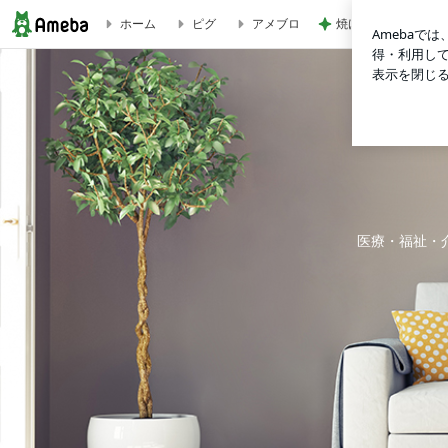
焼けるアスファルト
ホーム
ピグ
アメブロ
【新刊のご案内】認知症になってからも自分らしく！ ー本人の
医療・福祉・