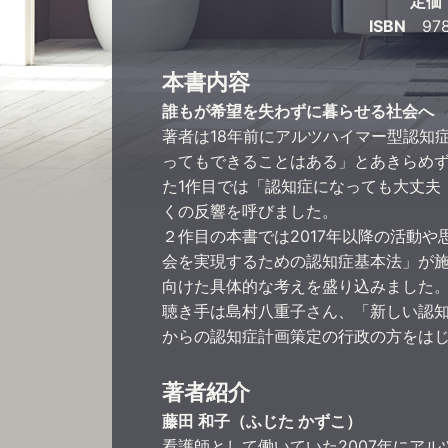
定価
ISBN
978-
本書内容
誰もが希望を失わずに暮らせる社会へ 
著者は18年前にアルツハイマー型認知
ってもできることはある」とあきらめず
た1作目では「認知症になっても大丈夫
くの反響を呼びました。
２作目の本書では2017年以降の活動や
会を実現するための認知症基本法」が
向けた具体的な考えを盛り込みました
聴き手は島村八重子さん、「新しい認
からの認知症計画策定の行政の方をは
著者紹介
藤田 和子（ふじた かずこ）
看護師として働いていた2007年にア