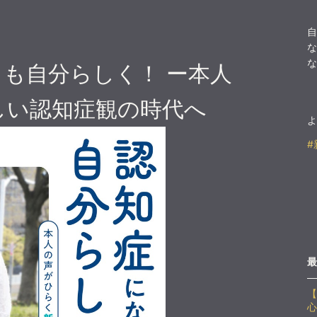
自
な
な
も自分らしく！ ー本人
しい認知症観の時代へ
よ
#
最
【
心