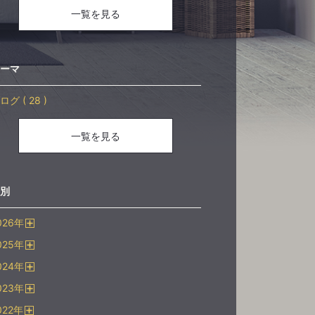
一覧を見る
ーマ
ログ ( 28 )
一覧を見る
別
026
年
開
025
年
く
開
024
年
く
開
023
年
く
開
022
年
く