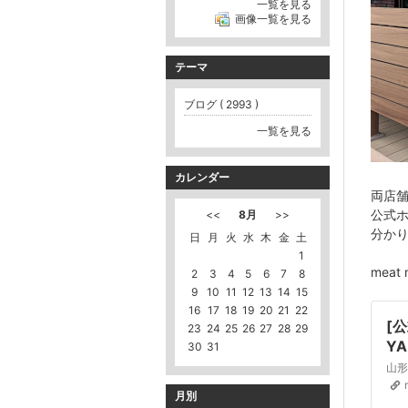
一覧を見る
画像一覧を見る
テーマ
ブログ ( 2993 )
一覧を見る
カレンダー
両店
公式
<<
8月
>>
分か
日
月
火
水
木
金
土
1
mea
2
3
4
5
6
7
8
9
10
11
12
13
14
15
16
17
18
19
20
21
22
[公
23
24
25
26
27
28
29
YA
30
31
市
山形
月別