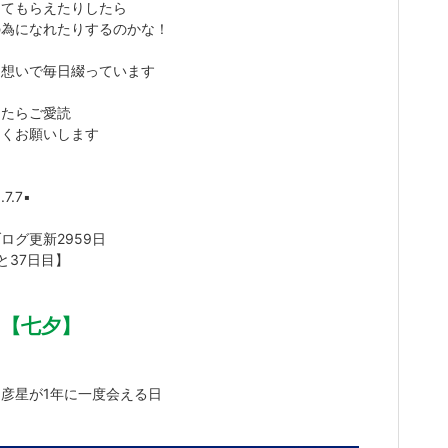
ってもらえたりしたら
の為になれたりするのかな！
て想いで毎日綴っています
ったらご愛読
しくお願いします
.7.7▪️
ログ更新2959日
と37日目】
【七夕】
は
彦星が1年に一度会える日