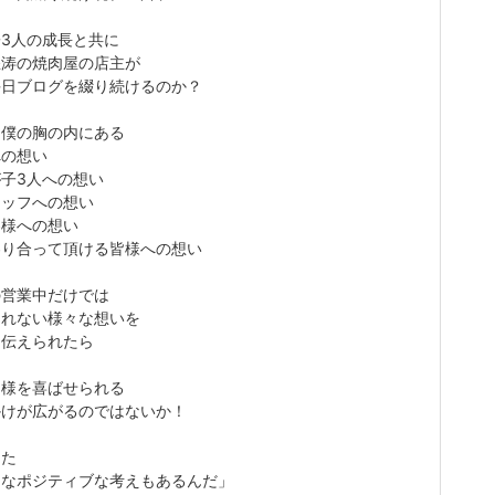
3人の成長と共に
怒涛の焼肉屋の店主が
毎日ブログを綴り続けるのか？
は僕の胸の内にある
への想い
子3人への想い
タッフへの想い
客様への想い
わり合って頂ける皆様への想い
の営業中だけでは
られない様々な想いを
に伝えられたら
皆様を喜ばせられる
かけが広がるのではないか！
また
んなポジティブな考えもあるんだ」