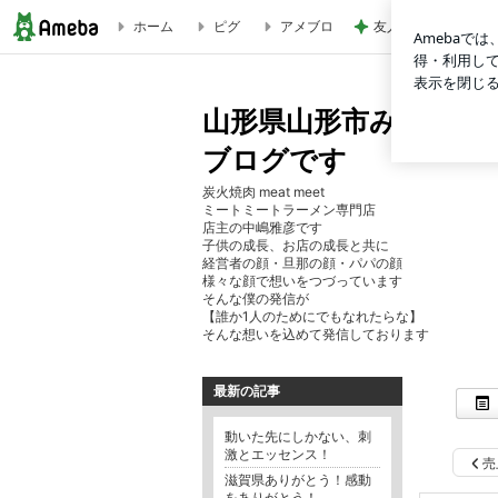
ホーム
ピグ
アメブロ
友人の息子の何も間
誰にとっても素敵な七夕になりますように♡ | 山形県山形市
山形県山形市みはらし
ブログです
炭火焼肉 meat meet
ミートミートラーメン専門店
店主の中嶋雅彦です
子供の成長、お店の成長と共に
経営者の顔・旦那の顔・パパの顔
様々な顔で想いをつづっています
そんな僕の発信が
【誰か1人のためにでもなれたらな】
そんな想いを込めて発信しております
最新の記事
動いた先にしかない、刺
激とエッセンス！
売
滋賀県ありがとう！感動
をありがとう！