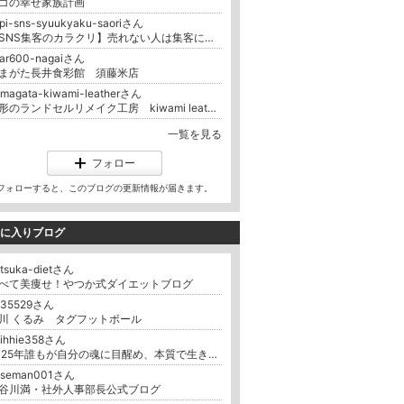
コの幸せ家族計画
pi-sns-syuukyaku-saoriさん
【SNS集客のカラクリ】売れない人は集客に、売れた人はサポートに時間を奪われる。スピリチュアルカウンセラーSNS集客の現実
ear600-nagaiさん
まがた長井食彩館 須藤米店
magata-kiwami-leatherさん
山形のランドセルリメイク工房 kiwami leather
一覧を見る
フォロー
フォローすると、このブログの更新情報が届きます。
に入りブログ
tsuka-dietさん
べて美痩せ！やつか式ダイエットブログ
635529さん
川 くるみ タグフットボール
hihhie358さん
2025年誰もが自分の魂に目醒め、本質で生きる
aseman001さん
谷川満・社外人事部長公式ブログ