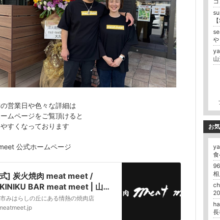
コ
su
s
や
ya
舗の営業日や色々な詳細は
ホームページをご覧頂けると
りやすくなっております
お気
t meet 公式ホームページ
ya
食
9
相
式] 炭火焼肉 meat meet /
c
KINIKU BAR meat meet | 山形
みはらしの丘にある情熱の焼肉店
市みはらしの丘にある情熱の焼肉店
h
meatmeet.jp
長