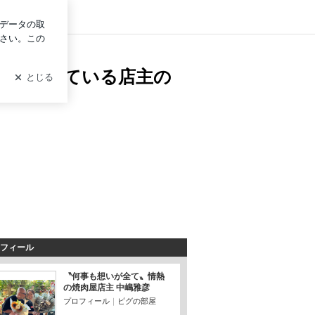
ログイン
店主のブログです
を経営している店主の
フィール
〝何事も想いが全て〟情熱
の焼肉屋店主 中嶋雅彦
プロフィール
｜
ピグの部屋