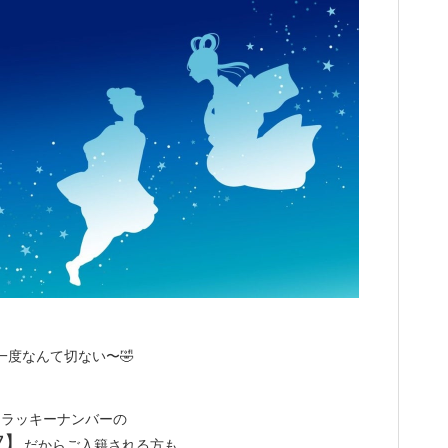
一度なんて切ない〜🤣
なラッキーナンバーの
7】
だからご入籍される方も