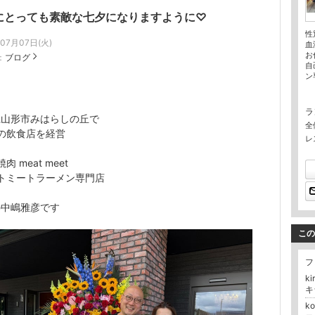
にとっても素敵な七夕になりますように♡
性
年07月07日(火)
血
お
：
ブログ
自
ン
ラ
県山形市みはらしの丘で
全
の飲食店を経営
レ
焼肉 meat meet
ートミートラーメン専門店
の中嶋雅彦です
この
フ
ki
キ
k