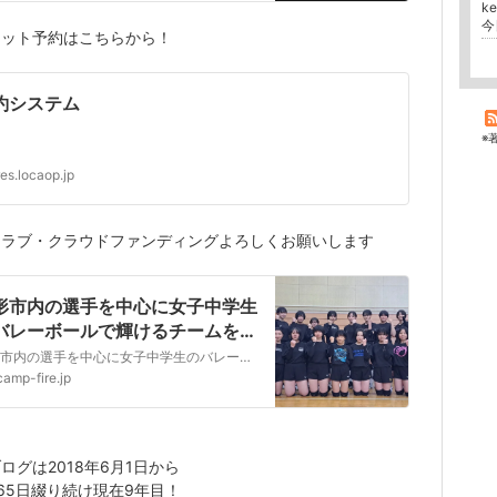
k
今
ネット予約はこちらから！
約システム
※
res.locaop.jp
クラブ・クラウドファンディングよろしくお願いします
形市内の選手を中心に女子中学生
バレーボールで輝けるチームを目
します！
山形市内の選手を中心に女子中学生のバレーボールのクラブチームを立ち上げ、全国大会を目指して活発な活動を行なっていきたいと考えています。そのためには新しくボールやユニフォームを用意する必要があり、今回、クラウドファンディングに挑戦します。
camp-fire.jp
ログは2018年6月1日から
65日綴り続け現在9年目！