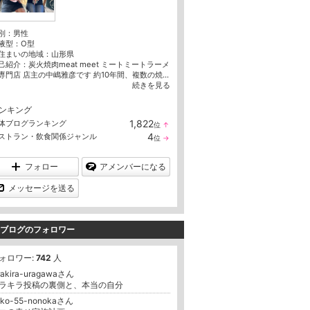
別：
男性
液型：
O型
住まいの地域：
山形県
己紹介：炭火焼肉meat meet ミートミートラーメ
専門店 店主の中嶋雅彦です 約10年間、複数の焼...
続きを見る
ンキング
1,822
体ブログランキング
位
↑
ラ
4
ストラン・飲食関係ジャンル
位
→
ン
ラ
キ
ン
ン
キ
フォロー
アメンバーになる
グ
ン
上
グ
メッセージを送る
昇
維
持
ブログのフォロワー
ォロワー:
742
人
rakira-uragawaさん
ラキラ投稿の裏側と、本当の自分
oko-55-nonokaさん