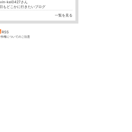
evin-kei0427さん
日もどこかに行きたいブログ
一覧を見る
RSS
著作権についてのご注意