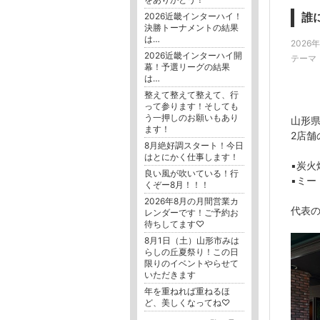
2026近畿インターハイ！
誰
決勝トーナメントの結果
は…
2026
2026近畿インターハイ開
テーマ
幕！予選リーグの結果
は…
整えて整えて整えて、行
って参ります！そしても
う一押しのお願いもあり
山形
ます！
2店舗
8月絶好調スタート！今日
はとにかく仕事します！
▪️炭火
良い風が吹いている！行
▪️ミ
くぞー8月！！！
2026年8月の月間営業カ
代表
レンダーです！ご予約お
待ちしてます♡
8月1日（土）山形市みは
らしの丘夏祭り！この日
限りのイベントやらせて
いただきます
年を重ねれば重ねるほ
ど、美しくなってね♡