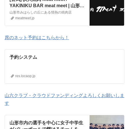
YAKINIKU BAR meat meet | 山形市
みはらしの丘にある情熱の焼肉店
山形市みはらしの丘にある情熱の焼肉店
meatmeet.jp
席のネット予約はこちらから！
予約システム
res.locaop.jp
山六クラブ・クラウドファンディングよろしくお願いしま
す
山形市内の選手を中心に女子中学生