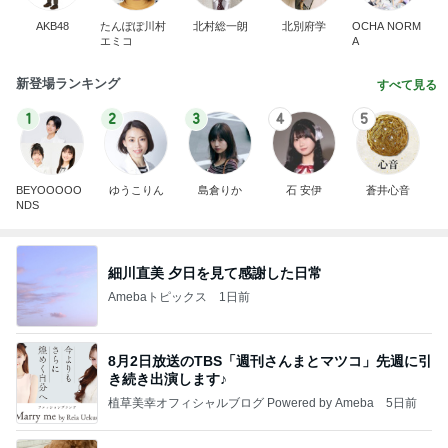
AKB48
たんぽぽ川村
北村総一朗
北別府学
OCHA NORM
エミコ
A
新登場ランキング
すべて見る
1
2
3
4
5
BEYOOOOO
ゆうこりん
島倉りか
石 安伊
蒼井心音
NDS
細川直美 夕日を見て感謝した日常
Amebaトピックス
1日前
8月2日放送のTBS「週刊さんまとマツコ」先週に引
き続き出演します♪
植草美幸オフィシャルブログ Powered by Ameba
5日前