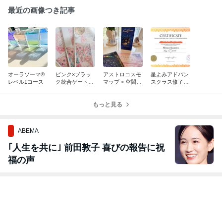
最近の画像つき記事
オーラソーマ®︎
ピンク×ブラッ
アストロコスモ
星よみアドバン
レベル1コース
ク統合ゲートウ
マップ × 空間色
スクラス修了し
ェイ講座
彩デザイン
ました
もっと見る
ABEMA
｢人生を共に｣ 前田敦子 喜びの報告に祝
福の声