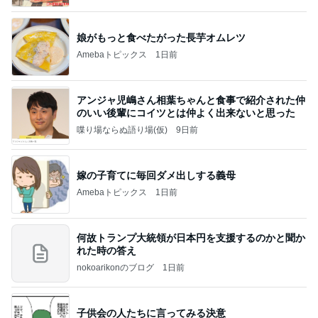
Powered by Ameba
娘がもっと食べたがった長芋オムレツ
Amebaトピックス
1日前
アンジャ児嶋さん相葉ちゃんと食事で紹介された仲
のいい後輩にコイツとは仲よく出来ないと思った
喋り場ならぬ語り場(仮)
9日前
嫁の子育てに毎回ダメ出しする義母
Amebaトピックス
1日前
何故トランプ大統領が日本円を支援するのかと聞か
れた時の答え
nokoarikonのブログ
1日前
子供会の人たちに言ってみる決意