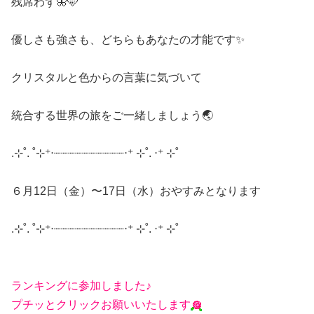
残席わず🦋🩵
優しさも強さも、どちらもあなたの才能です✨
クリスタルと色からの言葉に気づいて
統合する世界の旅をご一緒しましょう🌏
.⊹˚. ˚⊹⁺‧┈┈┈┈┈┈┈┈┈┈‧⁺ ⊹˚. ‧⁺ ⊹˚
６月12日（金）〜17日（水）おやすみとなります
.⊹˚. ˚⊹⁺‧┈┈┈┈┈┈┈┈┈┈‧⁺ ⊹˚. ‧⁺ ⊹˚
ランキングに参加しました♪
プチッとクリックお願いいたします