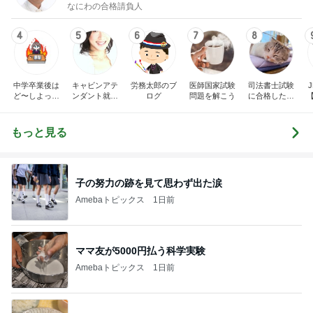
ノblog
なにわの合格請負人
4
5
6
7
8
中学卒業後は
キャビンアテ
労務太郎のブ
医師国家試験
司法書士試験
J
ど〜しよっか
ンダント就活
ログ
問題を解こう
に合格したい
な？刑事ドラ
指南 高橋くる
おばさん
マ好きママの
みオフィシャ
日常♪♪
ルブログ by
もっと見る
Ameba
子の努力の跡を見て思わず出た涙
Amebaトピックス
1日前
ママ友が5000円払う科学実験
Amebaトピックス
1日前