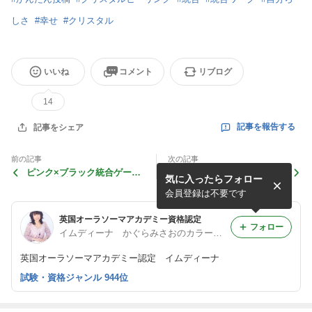
しさ
#
幸せ
#
クリスタル
いいね
コメント
リブログ
14
記事を報告する
記事をシェア
前の記事
次の記事
ピンク×ブラック統合ゲート
アストロコスモマップ × 空
気に入ったらフォロー
ウェイ講座
間色彩デザイン
会員登録は不要です
英国オーラソーマアカデミー資格認定
フォロー
イムディーナ かぐらみさおのカラーセラピー＆オーラソーマ講座
英国オーラソーマアカデミー認定 イムディーナ
試験・資格ジャンル 944位