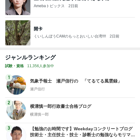
Amebaトピックス
2日前
開卡
くいしんぼうCAMのもっとおいしい台湾!!!!
2日前
ジャンルランキング
試験・資格
11,356人参加中
1
気象予報士 瀬戸信行の 「てるてる風雲録」
瀬戸信行
2
横溝慎一郎行政書士合格ブログ
横溝慎一郎
3
【勉強のお時間です】Weekdayコンクリートブログ
技術士・主任技士・技士・診断士の勉強ならモリマサ