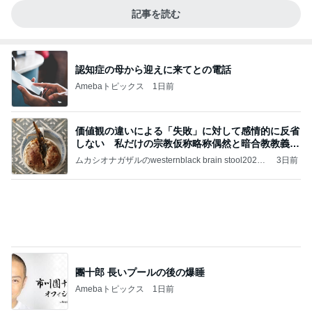
記事を読む
認知症の母から迎えに来てとの電話
Amebaトピックス
1日前
価値観の違いによる「失敗」に対して感情的に反省
しない 私だけの宗教仮称略称偶然と暗合教教義候
補
ムカシオナガザルのwesternblack brain stool2024
3日前
年（令和6）11月25日以来減酒断煙再開ムカシオナ
ガザル
團十郎 長いプールの後の爆睡
Amebaトピックス
1日前