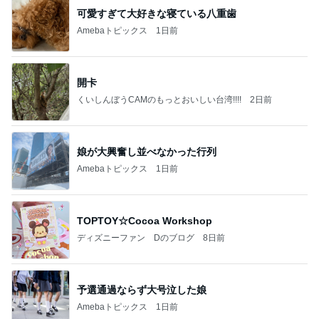
可愛すぎて大好きな寝ている八重歯
Amebaトピックス
1日前
開卡
くいしんぼうCAMのもっとおいしい台湾!!!!
2日前
娘が大興奮し並べなかった行列
Amebaトピックス
1日前
TOPTOY☆Cocoa Workshop
ディズニーファン Dのブログ
8日前
予選通過ならず大号泣した娘
Amebaトピックス
1日前