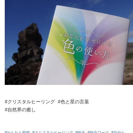
#クリスタルヒーリング #色と星の言葉
#自然界の癒し
#
かんたん投稿
#
クリスタルヒーリング
#
統合
#
統合ワーク
#
自分ら