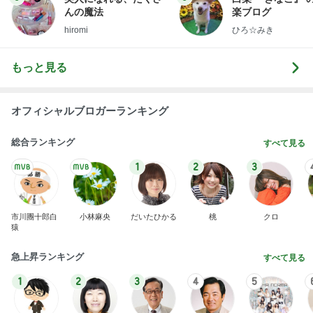
んの魔法
楽ブログ
hiromi
ひろ☆みき
もっと見る
オフィシャルブロガーランキング
総合ランキング
すべて見る
1
2
3
市川團十郎白
小林麻央
だいたひかる
桃
クロ
猿
急上昇ランキング
すべて見る
1
2
3
4
5