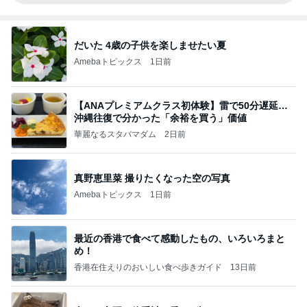
だいた 4歳の子供を楽しませたい夏
Amebaトピックス
1日前
【ANAプレミアムクラス初体験】雷で50分遅延…
沖縄往復で分かった「余裕を買う」価値
華麗なるスタバマダム
2日前
真野恵里菜 撮りたくなった空の写真
Amebaトピックス
1日前
最近の香港で食べて感動したもの、いろいろまと
め！
香港在住えりのおいしい食べ歩きガイド
13日前