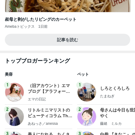
叔母と剥がしたリビングのカーペット
Amebaトピックス
1日前
記事を読む
トップブロガーランキング
美容
ペット
1
1
（旧アカウント）エマ
しろとくろしろ
ブログ【アラフォー会
たまねぎ
社売却セカンドライ
エマの日記
フ】
2
2
リトルミニマリストの
母さんは今日も世
ビューティコラム The
やく
little minimalist's bea
あねっさ／anessa
藤緒 ミルカ
uty colum
3
3
美人になれる、たくさ
白柴 『きなこ』 