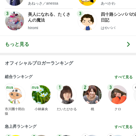
little minimalist's bea
あねっさ／anessa
あべかわ
uty colum
3
3
美人になれる、たくさ
四十路シンパパの
んの魔法
日記
hiromi
はやパパ
もっと見る
オフィシャルブロガーランキング
総合ランキング
すべて見る
1
2
3
市川團十郎白
小林麻央
だいたひかる
桃
クロ
猿
急上昇ランキング
すべて見る