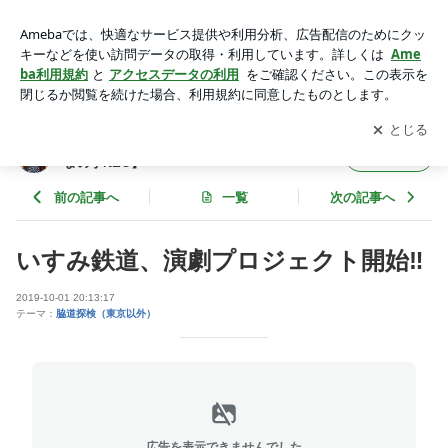
いすみ鉄道、演劇プロジェクト開始‼️ | 原真善美オフィシャル
ブログ【masamiの★まの字NEO】
アプリをダウンロードして
ブログの更新通知
を受け取りまし
開く
ょう。
原真善美オフィシャルブログ【masamiの★
フォロー
まの字NEO】
前の記事へ
一覧
次の記事へ
いすみ鉄道、演劇プロジェクト開始‼️
2019-10-01 20:13:17
テーマ：
脇道探検（東京以外）
広告を表示できませんでした