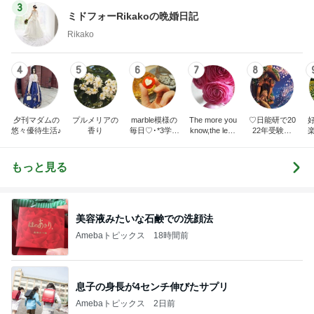
3
ミドフォーRikakoの晩婚日記
Rikako
4
5
6
7
8
夕刊マダムの
プルメリアの
marble模様の
The more you
♡日能研で20
悠々優待生活♪
香り
毎日♡･*3学年
know,the less
22年受験終
差姉妹の母や
you need.
了！都内伝統
ってます
校に入学♡
もっと見る
美容液みたいな石鹸での洗顔法
Amebaトピックス
18時間前
息子の身長が4センチ伸びたサプリ
Amebaトピックス
2日前