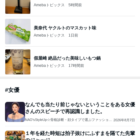
Amebaトピックス
5時間前
美奈代 ヤクルトのマスカット味
Amebaトピックス
1日前
假屋崎 絶品だった美味しいもつ鍋
Amebaトピックス
17時間前
#
女優
なんでも当たり前じゃないということをある女優
さんのスピーチで再認識しました。
NAO'sStyleUp☆骨格診断・顔タイプで選ぶファッション
2026年8月7日
コーデ
１年を経た時短は拍子抜けにふすまを隔てた先輩