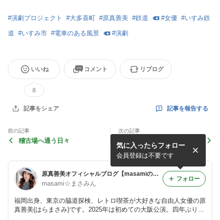
#
演劇プロジェクト
#
大多喜町
#
原真善美
#
鉄道
#
女優
#
いすみ鉄
道
#
いすみ市
#
電車のある風景
#
演劇
いいね
コメント
リブログ
8
記事を報告する
記事をシェア
前の記事
次の記事
稽古場へ通う日々
9月最終日
気に入ったらフォロー
会員登録は不要です
原真善美オフィシャルブログ【masamiの★まの字NEO】
フォロー
masami☆まさみん
福岡出身、東京の脇道探検、レトロ喫茶が大好きな自由人女優の原
真善美(はらまさみ)です。2025年は初めての大阪公演。四年ぶりの
福岡公演 東京公演と飲食店ライブ2本 応援ありがとうございまし