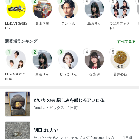
1
2
3
4
5
EBiDAN 39&Ki
高山善廣
こいたん
島倉りか
つばきファク
DS
トリー
新登場ランキング
すべて見る
1
2
3
4
5
BEYOOOOO
島倉りか
ゆうこりん
石 安伊
蒼井心音
NDS
だいたの夫 親しみを感じるアフロ仏
Amebaトピックス
1日前
明日は1人で
だいたひかるオフィシャルブログ Powered by Ame
1日前