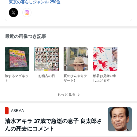
東京の暮らしジャンル 250位
た Masami Hara
最近の画像つき記事
旅するマグネッ
お稽古の日
夏のひんやりデ
酷暑お見舞い申
ト
ザート❗️
し上げます
もっと見る
ABEMA
清水アキラ 37歳で急逝の息子 良太郎さ
んの死去にコメント