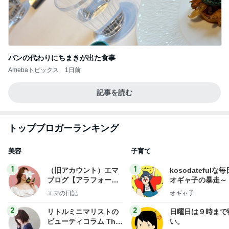
パンの代わりにちまきが出た食事
Amebaトピックス
1日前
記事を読む
トップブロガーランキング
美容
子育て
1
1
（旧アカウント）エマ
kosodatefulな毎
ブログ【アラフォー会
オギャ子の暴走～
社売却セカンドライ
エマの日記
オギャ子
フ】
2
2
リトルミニマリストの
日曜日は９時まで
ビューティコラム The
い。