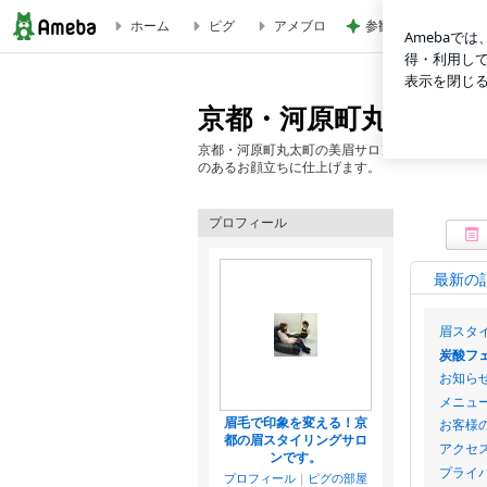
ホーム
ピグ
アメブロ
参観日ドタキャン夫
炭酸フェイスワックス｜京都・河原町丸太町の美眉サロン ラ
京都・河原町丸太町の
京都・河原町丸太町の美眉サロン＆眉スクール 
のあるお顔立ちに仕上げます。
プロフィール
最新の
眉スタイ
炭酸フェ
お知らせ(
メニュー
眉毛で印象を変える！京
お客様の
都の眉スタイリングサロ
アクセス
ンです。
プライバ
プロフィール
｜
ピグの部屋