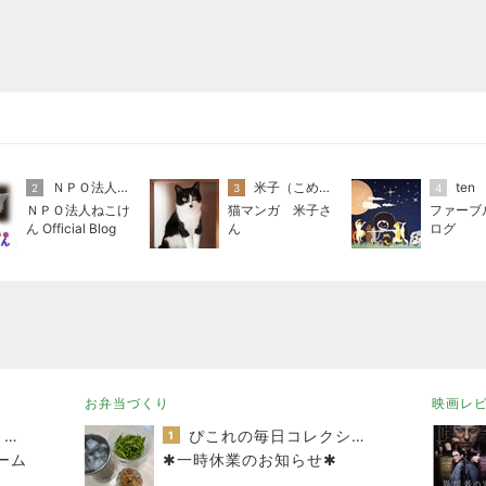
ＮＰＯ法人ねこけん
米子（こめこ）
ten
2
3
4
ＮＰＯ法人ねこけ
猫マンガ 米子さ
ファーブ
ん Official Blog
ん
ログ
お弁当づくり
映画レ
オヤジのスイーツ時々ランニングブログ
ぴこれの毎日コレクション♬.*ﾟ
1
ーム
✱一時休業のお知らせ✱
ーニ