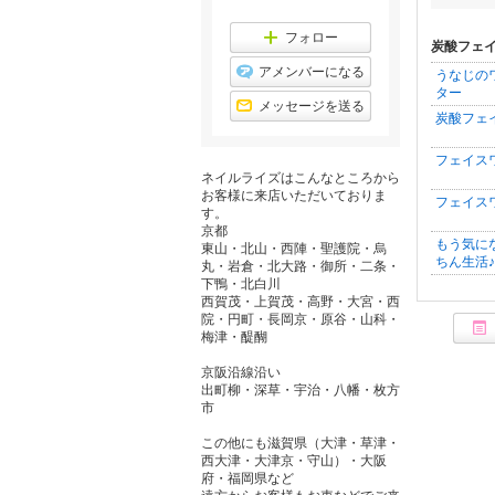
フォロー
炭酸フェ
アメンバーになる
うなじの
ター
メッセージを送る
炭酸フェ
フェイス
ネイルライズはこんなところから
お客様に来店いただいておりま
フェイス
す。
京都
もう気に
東山・北山・西陣・聖護院・烏
ちん生活♪
丸・岩倉・北大路・御所・二条・
下鴨・北白川
西賀茂・上賀茂・高野・大宮・西
院・円町・長岡京・原谷・山科・
梅津・醍醐
京阪沿線沿い
出町柳・深草・宇治・八幡・枚方
市
この他にも滋賀県（大津・草津・
西大津・大津京・守山）・大阪
府・福岡県など