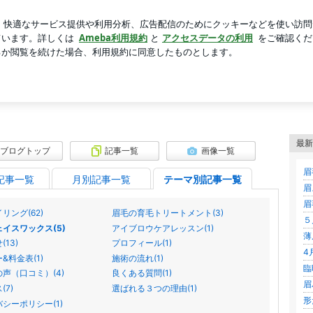
の悲惨な末路
芸能人ブログ
人気ブログ
新規登録
ロ
イズ｜眉スタイリング＆育毛サロン
美眉サロン ライズ｜眉スタイリング＆
ライズは京阪線神宮丸太町駅徒歩３分 河原町丸太町交差点徒歩１分 眉スタイリ
最新
ブログトップ
記事一覧
画像一覧
眉
記事一覧
月別記事一覧
テーマ別記事一覧
眉
眉
リング(62)
眉毛の育毛トリートメント(3)
５
イスワックス(5)
アイブロウケアレッスン(1)
薄
13)
プロフィール(1)
4
&料金表(1)
施術の流れ(1)
臨
声（口コミ）(4)
良くある質問(1)
眉
(7)
選ばれる３つの理由(1)
形
シーポリシー(1)