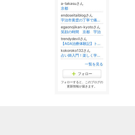
a-takasuさん
京都
endoseitaiblogさん
宇治市黄檗の丁寧で痛くない整体で姿勢を正して首・肩こり・腰痛解消
egaonojikan-kyotoさん
笑顔の時間 京都 宇治
trendydevilさん
【AGA治療体験記】トレンディデビル内藤＆かかしが髪を生やして心をイケメンにするブログ
kokoroko132さん
占い師入門！楽しく学んでいくよ
一覧を見る
フォロー
フォローすると、このブログの
更新情報が届きます。