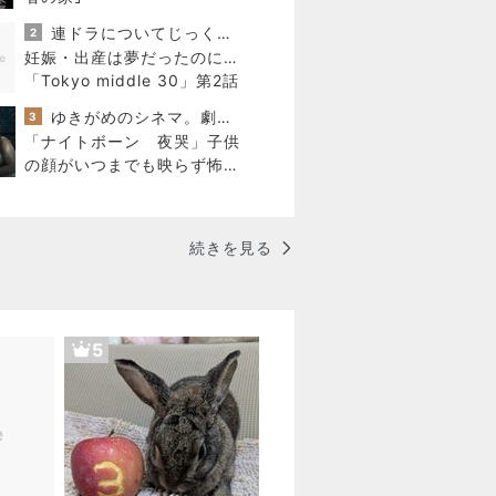
連ドラについてじっくり語るブログ
2
妊娠・出産は夢だったのに…
「Tokyo middle 30」第2話
ゆきがめのシネマ。劇場に映画を観に行こっ！！
3
「ナイトボーン 夜哭」子供
の顔がいつまでも映らず怖い
けど、まるで天使のような顔
の赤ちゃんでした。
続きを見る
5