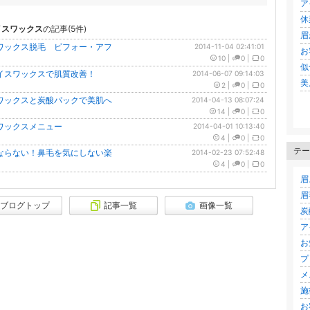
ア
休
イスワックス
の記事(
5
件)
眉
ワックス脱毛 ビフォー・アフ
2014-11-04 02:41:01
お
10
|
0
|
0
似
イスワックスで肌質改善！
2014-06-07 09:14:03
美
2
|
0
|
0
ワックスと炭酸パックで美肌へ
2014-04-13 08:07:24
14
|
0
|
0
ワックスメニュー
2014-04-01 10:13:40
4
|
0
|
0
テー
ならない！鼻毛を気にしない楽
2014-02-23 07:52:48
4
|
0
|
0
眉
眉
ブログトップ
記事一覧
画像一覧
炭
ア
お
プ
メ
施
お