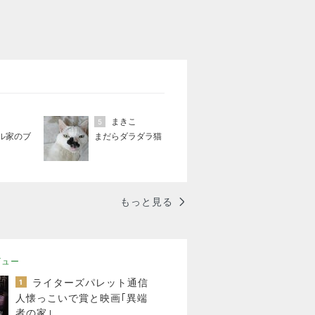
まきこ
5
ル家のブ
まだらダラダラ猫
もっと見る
ビュー
ライターズパレット通信
1
人懐っこいで賞と映画｢異端
者の家｣