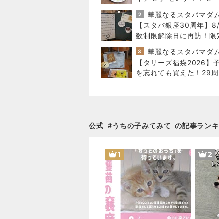
ング
華麗なるスタバマダ
2
【スタバ銀座30周年】8/
数制限解除日に再訪！限
ードと店舗名刺の在庫は
華麗なるスタバマダ
3
【タリーズ福袋2026】
を忘れても買えた！29周
ハッピーバッグの中身を
公開8/5～
公式
#
うちの子みてみて
の記事ランキ
1
2