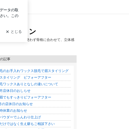
グイン
育毛サロン
ングはプレートを使わず骨格に合わせて、立体感
の記事
毛のお手入れワックス脱毛で眉スタイリング
スタイリング ビフォーアフター
毛ワックスありとなしの違いについて
月店休日のおしらせ
眉でもすっきりビフォーアフター
月の店休日のお知らせ
時休業のお知らせ
パウダーでふんわり仕上げ
だけではなく生え癖もご相談下さい