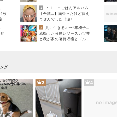
ム
ｒｉｉ＊ごはんアルバム
2
4枚
【全滅…】頑張ったけど買え
定カ
ませんでした〈涙〉
？
ム
共に生きる♪ 〜*車椅子の息子とお弁当の記録*〜
3
予約
感動した分厚いソースカツ丼
年
と我が家の茗荷収穫とドルフ
全部
ィン弁当
ング
3
4