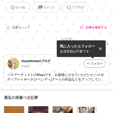
いいね
コメント
リブログ
記事を報告する
記事をシェア
次の記事
仲良しさんジャグア
気に入ったらフォロー
会員登録は不要です
mayahennaのブログ
フォロー
maya
ヘナアーティストのMayaです。お客様にさせていただいたヘナボ
ディアートやヘナ(メヘンディ)アートの作品などをアップしていき
ます。 Instagramもやってます‼︎ →「mayako_26」で検索♪
最近の画像つき記事