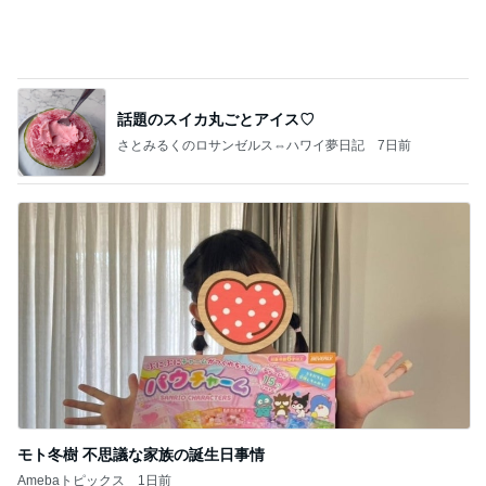
価値観の違いによる「失敗」に対して感情的に反省
しない 私だけの宗教仮称略称偶然と暗合教教義候
補
ムカシオナガザルのwesternblack brain stool2024
4日前
年（令和6）11月25日以来減酒断煙再開ムカシオナ
ガザル
うどん屋で中を頼み出てきた2玉
Amebaトピックス
2日前
相続税を、払えないで、売りに出されて不動産は、
外国のお金持ちに買われているそうです。やばいで
すよ
ht9299yzf祈りのブログ
5日前
楽しそうな息子の可愛くない会計
Amebaトピックス
2日前