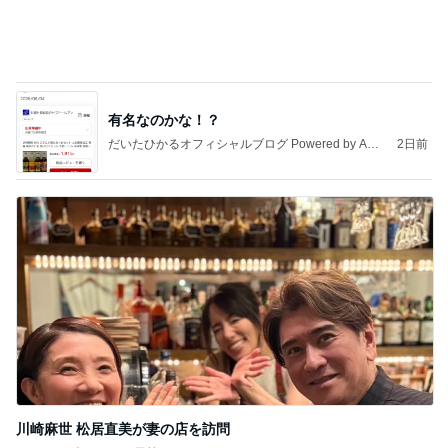
川崎麻世 松居直美が妻の店を訪問
Amebaトピックス
1日前
記事を読む
團十郎 夜ご飯まで予定なしの日
Amebaトピックス
1日前