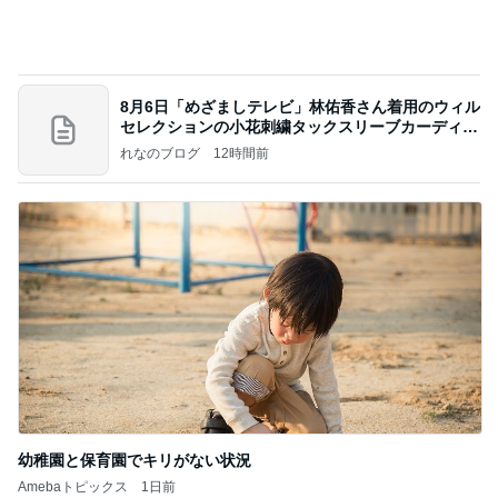
移動
市川團十郎白猿オフィシャルB
4日前
本番が始まり緊張で変なテンション
Amebaトピックス
1日前
証明写真
美優オフィシャルブログ Powered by Ameba
1日前
母まで知らなかった料理の正式名称
Amebaトピックス
23時間前