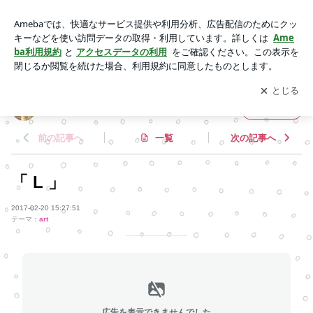
「 L 」 | mayahennaのブログ
アプリをダウンロードして
ブログの更新通知
を受け取りまし
開く
ょう。
mayahennaのブログ
フォロー
前の記事へ
一覧
次の記事へ
「 L 」
2017-02-20 15:27:51
テーマ：
art
広告を表示できませんでした