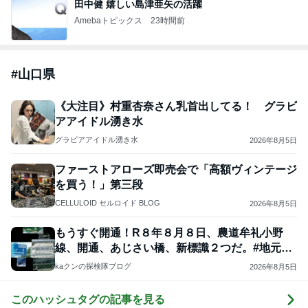
田中健 嬉しい島津亜矢の活躍
Amebaトピックス
23時間前
#
山口県
《大注目》村重杏奈さん乳首出してる！ グラビ
アアイドル湧き水
グラビアアイドル湧き水
2026年8月5日
ファーストアローズ即売会で「高額ヴィンテージ
を買う！」第三段
CELLULOID セルロイド BLOG
2026年8月5日
もうすぐ開通！R８年８月８日、農道牟礼小野
線、開通、あじさい橋、新標識２つだ。#地元の
好きな方言
kaクンの探検隊ブログ
2026年8月5日
このハッシュタグの記事を見る