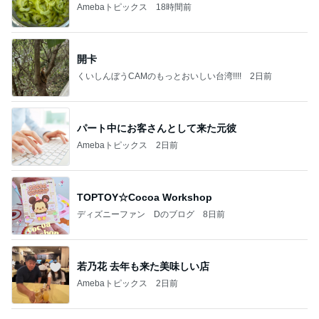
くいしんぼうCAMのもっとおいしい台湾!!!!
2日前
パート中にお客さんとして来た元彼
Amebaトピックス
2日前
TOPTOY☆Cocoa Workshop
ディズニーファン Dのブログ
8日前
若乃花 去年も来た美味しい店
Amebaトピックス
2日前
有名なのかな！？
だいたひかるオフィシャルブログ Powered by Ame
2日前
ba