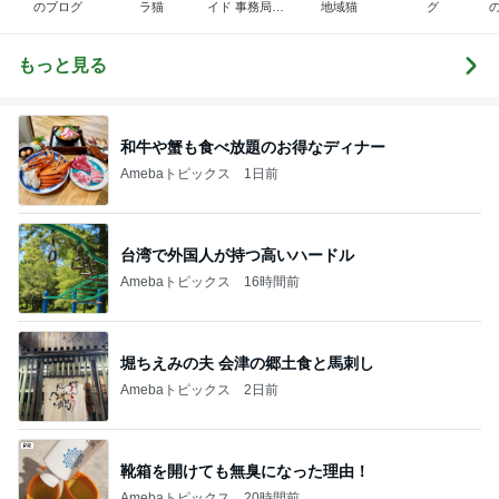
のブログ
ラ猫
イド 事務局＆
地域猫
グ
みんなの日記
もっと見る
和牛や蟹も食べ放題のお得なディナー
Amebaトピックス
1日前
台湾で外国人が持つ高いハードル
Amebaトピックス
16時間前
堀ちえみの夫 会津の郷土食と馬刺し
Amebaトピックス
2日前
靴箱を開けても無臭になった理由！
Amebaトピックス
20時間前