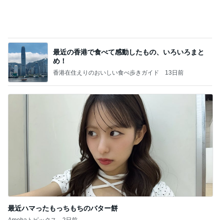
何故トランプ大統領が日本円を支援するのかと聞か
れた時の答え
nokoarikonのブログ
2日前
團十郎 長いプールの後の爆睡
Amebaトピックス
1日前
高橋直純のトラブルメーカー第1167回更新しまし
た！
高橋直純オフィシャルブログ「なおずみぶろぐ」
11日前
Powered by Ameba
山田邦子 宇都宮の激励会で寝落ち
Amebaトピックス
1日前