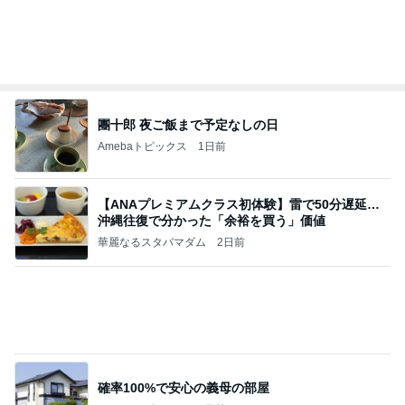
敬三さんも言いよったのよか。そうか。それは茂美
のしてはならない禁じ手だったな。陣内が言いよる
のよ
nanasantojiroのブログ
2日前
マックの激混みしそうな記念のおもちゃ
Amebaトピックス
11時間前
最近の香港で食べて感動したもの、いろいろまと
め！
香港在住えりのおいしい食べ歩きガイド
13日前