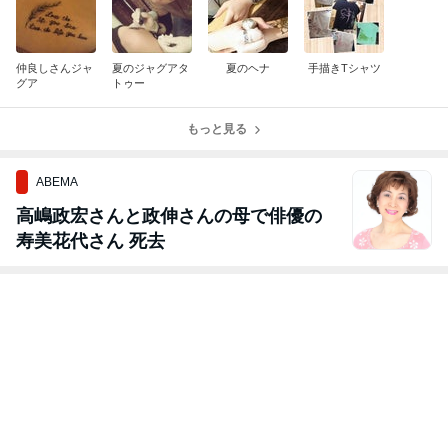
仲良しさんジャ
夏のジャグアタ
夏のヘナ
手描きTシャツ
グア
トゥー
もっと見る
ABEMA
高嶋政宏さんと政伸さんの母で俳優の
寿美花代さん 死去