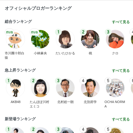
オフィシャルブロガーランキング
総合ランキング
すべて見る
1
2
3
市川團十郎白
小林麻央
だいたひかる
桃
クロ
猿
急上昇ランキング
すべて見る
1
2
3
4
5
AKB48
たんぽぽ川村
北村総一朗
北別府学
OCHA NORM
エミコ
A
新登場ランキング
すべて見る
1
2
3
4
5