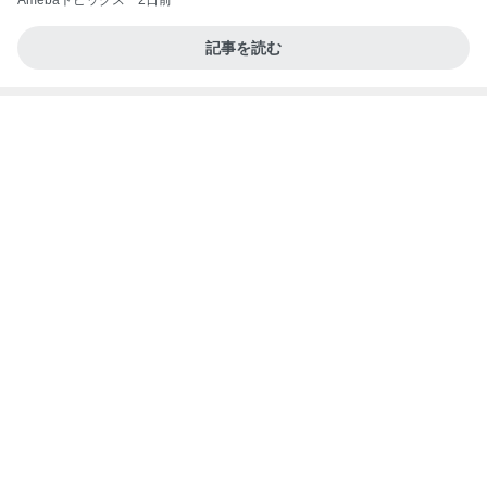
アンジャ児嶋さん相葉ちゃんと食事で紹介された仲
のいい後輩にコイツとは仲よく出来ないと思った
喋り場ならぬ語り場(仮)
10日前
渡辺美奈代 日光浴で気持ち良くネンネ
Amebaトピックス
1日前
話題のスイカ丸ごとアイス♡
さとみるくのロサンゼルス⇔ハワイ夢日記
7日前