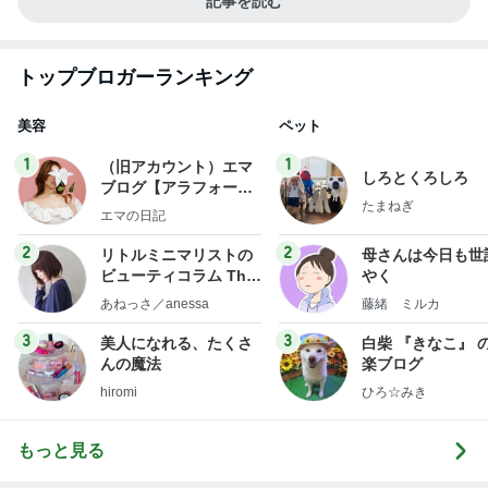
記事を読む
トップブロガーランキング
美容
ペット
1
1
（旧アカウント）エマ
しろとくろしろ
ブログ【アラフォー会
たまねぎ
社売却セカンドライ
エマの日記
フ】
2
2
リトルミニマリストの
母さんは今日も世
ビューティコラム The
やく
little minimalist's bea
あねっさ／anessa
藤緒 ミルカ
uty colum
3
3
美人になれる、たくさ
白柴 『きなこ』 
んの魔法
楽ブログ
hiromi
ひろ☆みき
もっと見る