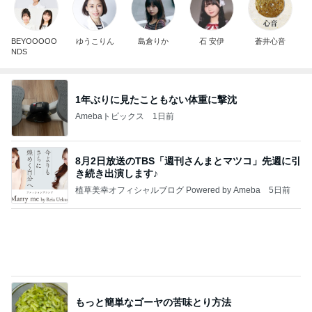
BEYOOOOO
ゆうこりん
島倉りか
石 安伊
蒼井心音
NDS
1年ぶりに見たこともない体重に撃沈
Amebaトピックス
1日前
8月2日放送のTBS「週刊さんまとマツコ」先週に引
き続き出演します♪
植草美幸オフィシャルブログ Powered by Ameba
5日前
もっと簡単なゴーヤの苦味とり方法
Amebaトピックス
18時間前
開卡