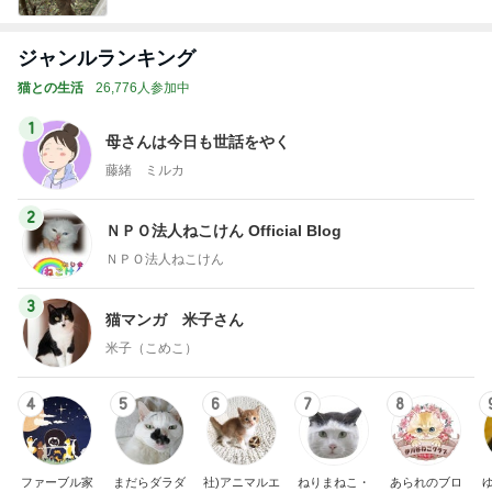
ジャンルランキング
猫との生活
26,776人参加中
1
母さんは今日も世話をやく
藤緒 ミルカ
2
ＮＰＯ法人ねこけん Official Blog
ＮＰＯ法人ねこけん
3
猫マンガ 米子さん
米子（こめこ）
4
5
6
7
8
ファーブル家
まだらダラダ
社)アニマルエ
ねりまねこ・
あられのブロ