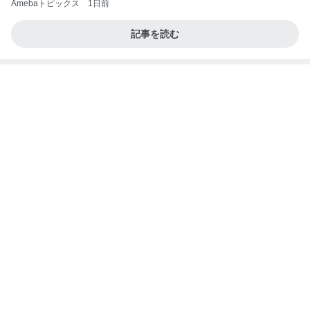
【ANAプレミアムクラス初体験】雷で50分遅延…
沖縄往復で分かった「余裕を買う」価値
華麗なるスタバマダム
2日前
確率100%で安心の義母の部屋
Amebaトピックス
1日前
地獄
日本人
1日前
同じ公立中学校で驚愕した差
Amebaトピックス
2日前