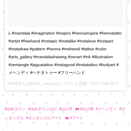
L #mandala #imagination #inspire #hennainspire #hennatatto
#artist #freehand #instapic #instalike #instalove #instaart
#instadraw #pattern #henna #mehendi #tattoo #color
#arts_gallery #mandaladrawing #zenart #ink #illustration
#zentangle #jaguatattoo #instagood #instatattoo #bodyart #
メヘンディ #ヘナタトゥー #フリーハンド
MAYAさん(@from_maya)がシェアした投稿 -
2017 Feb 20 3:38am PST
#
ゆめタウン
#
ゆめタウン山口
#
山口市
#
山口県
#
メヘンディ
#
ゼ
ンタングル
#
ゼンタングルアート
#
アート