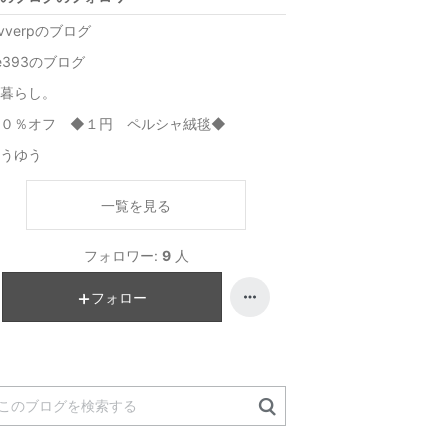
lvverpのブログ
e393のブログ
暮らし。
９０％オフ ◆１円 ペルシャ絨毯◆
うゆう
一覧を見る
フォロワー:
9
人
フォロー