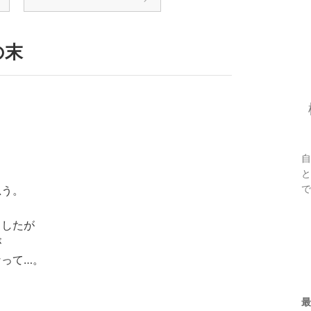
の末
自
と
で
思う。
ましたが
が
って…。
最