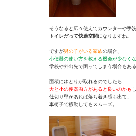
そうなると広々使えてカウンターや手
トイレだって快適空間
になりますね。
ですが
男の子がいる家族
の場合、
小便器の使い方を教える機会が少なく
学校や外出先で困ってしまう場合もあ
面積にゆとりが取れるのでしたら
大と小の便器両方があると良いのかも
仕切り壁があれば落ち着き感も出て、
車椅子で移動してもスムーズ。