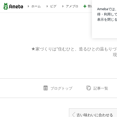
勢いで購入したCHA
ホーム
ピグ
アメブロ
あらゆる角度から検討の末 | 松山工務店スタッフブログ
★家づくりは“住むひと、造るひとの温もりづ
現
ブログトップ
記事一覧
古い味わいに合わせる