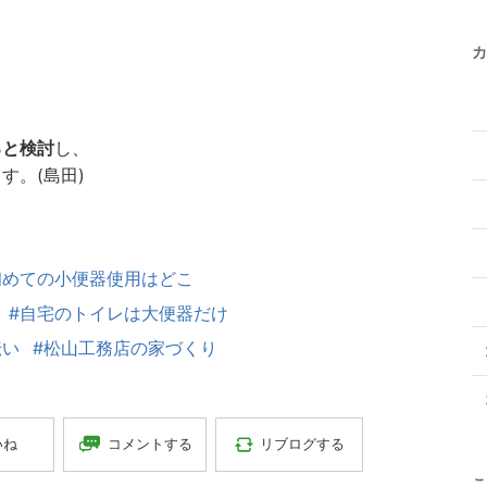
カ
ろと検討
し、
す。(島田)
初めての小便器使用はどこ
#自宅のトイレは大便器だけ
伝い
#松山工務店の家づくり
コメントする
リブログする
いね
こ