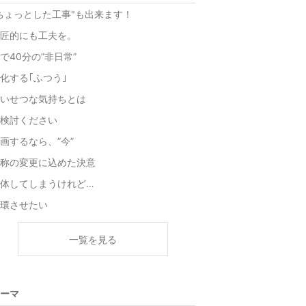
ちょっとした工事"も出来ます！
匠的にも工夫を。
で40分の”非日常”
化する｢ふつう｣
いせつな気持ちとは
検討ください
画するなら、”今”
称の変更に込めた決意
体してしまうけれど…
環させたい
一覧を見る
ーマ