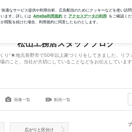
NELの化粧品
芸能人ブログ
人気ブログ
新規登録
ロ
松山工務店スタッフブログ
くり”★地元長野市で50年以上家づくりをしてきました。リ
場のこと、当社が大切にしていることなどをお伝えしています
画像一覧
動画一覧
プ
広がりと区分け