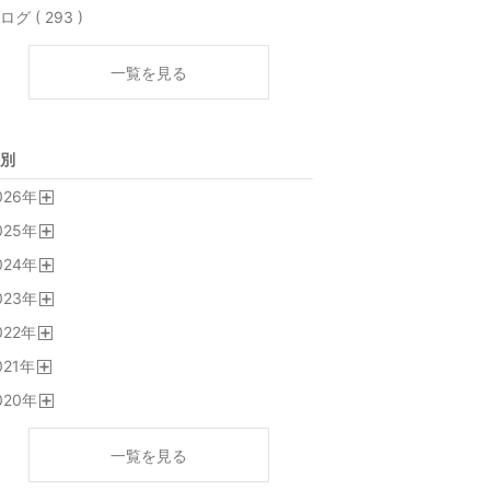
ログ ( 293 )
一覧を見る
別
026
年
開
025
年
く
開
024
年
く
開
023
年
く
開
022
年
く
開
021
年
く
開
020
年
く
開
く
一覧を見る