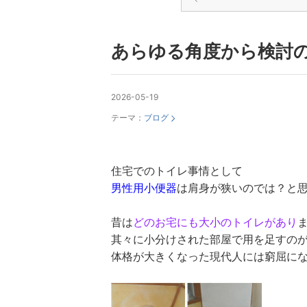
あらゆる角度から検討
2026-05-19
テーマ：
ブログ
住宅でのトイレ事情として
男性用小便器
は肩身が狭いのでは？と
昔は
どのお宅にも大小のトイレがあり
其々に小分けされた部屋で用を足すの
体格が大きくなった現代人には窮屈にな