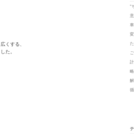
"
意
車
変
た
て広くする、
ました。
ご
計
略
解
循
テ