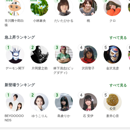
1
2
3
市川團十郎白
小林麻央
だいたひかる
桃
クロ
猿
急上昇ランキング
すべて見る
1
2
3
4
5
デーモン閣下
片岡愛之助
林下清志(ビッ
沢田聖子
金沢克彦
グダディ)
新登場ランキング
すべて見る
1
2
3
4
5
BEYOOOOO
ゆうこりん
島倉りか
石 安伊
蒼井心音
NDS