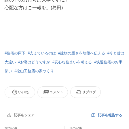
心配な方はご一報を。(島田)
#
住宅の床下
#
支えているのは
#
建物の重さを地盤へ伝える
#
今と昔は
大違い
#
お宅はどうですか
#
安心な住まいを考える
#
快適住宅のお手
伝い
#
松山工務店の家づくり
いいね
コメント
リブログ
記事を報告する
記事をシェア
前の記事
次の記事