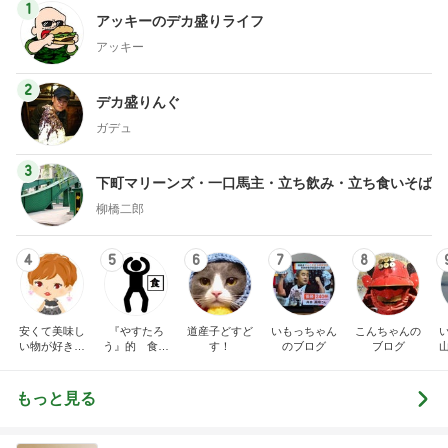
1
アッキーのデカ盛りライフ
アッキー
2
デカ盛りんぐ
ガデュ
3
下町マリーンズ・一口馬主・立ち飲み・立ち食いそば
柳橋二郎
4
5
6
7
8
安くて美味し
『やすたろ
道産子どすど
いもっちゃん
こんちゃんの
い物が好き☆
う』的 食の
す！
のブログ
ブログ
彡
備忘録
もっと見る