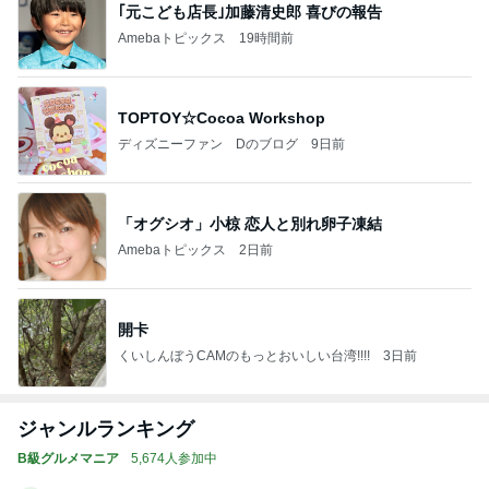
｢元こども店長｣加藤清史郎 喜びの報告
Amebaトピックス
19時間前
TOPTOY☆Cocoa Workshop
ディズニーファン Dのブログ
9日前
「オグシオ」小椋 恋人と別れ卵子凍結
Amebaトピックス
2日前
開卡
くいしんぼうCAMのもっとおいしい台湾!!!!
3日前
ジャンルランキング
B級グルメマニア
5,674人参加中