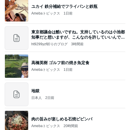
ユカイ 鉄分補給でフライパンと鉄瓶
Amebaトピックス
1日前
東京都議会は酷いですね。支持しているのは小池都
知事だと想いますが、こんなのを許していいんです
か？
ht9299yzf祈りのブログ
3時間前
高橋英樹 ゴルフ前の焼き魚定食
Amebaトピックス
1日前
地獄
日本人
2日前
肉の旨みが楽しめる石焼ビビンバ
Amebaトピックス
20時間前