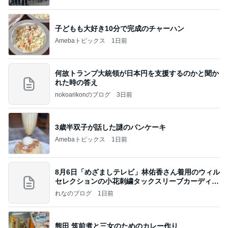
子どもも大好き10分で完成のチャーハン
Amebaトピックス
1日前
何故トランプ大統領が日本円を支援するのかと聞か
れた時の答え
nokoarikonのブログ
3日前
3歳半双子が話した謎のパンケーキ
Amebaトピックス
1日前
8月6日「めざましテレビ」林佑香さん着用のウィル
セレクションの小花刺繍タックスリーブカーディガ
ン
れなのブログ
1日前
熊田 筑前煮と三女のためのカレー作り