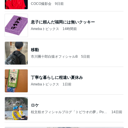
COCO撮影会
9日前
息子に頼んだ福岡には無いクッキー
Amebaトピックス
14時間前
移動
市川團十郎白猿オフィシャルB
5日前
丁寧な暮らしに程遠い夏休み
Amebaトピックス
1日前
ロケ
桂文枝オフィシャルブログ「トビウオの夢」Pow
14日前
ered by Ameba