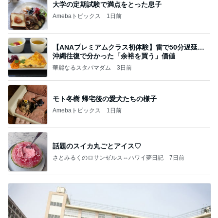
大学の定期試験で満点をとった息子
Amebaトピックス
1日前
【ANAプレミアムクラス初体験】雷で50分遅延…
沖縄往復で分かった「余裕を買う」価値
華麗なるスタバマダム
3日前
モト冬樹 帰宅後の愛犬たちの様子
Amebaトピックス
1日前
話題のスイカ丸ごとアイス♡
さとみるくのロサンゼルス⇔ハワイ夢日記
7日前