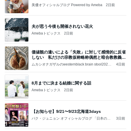
美優オフィシャルブログ Powered by Ameba
2日前
夫が思う今後も開催されない花火
Amebaトピックス
2日前
価値観の違いによる「失敗」に対して感情的に反省
しない 私だけの宗教仮称略称偶然と暗合教教義候
補
ムカシオナガザルのwesternblack brain stool2024
4日前
年（令和6）11月25日以来減酒断煙再開ムカシオナ
ガザル
8月までに決まる結婚に関する話
Amebaトピックス
2日前
【お知らせ】9/21〜9/23北海道3days
パク・ジュニョン オフィシャルブログ 「日本の
3日前
心」 powered by Ameba