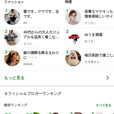
ファッション
料理
1
1
妻です。ママです。女
栄養士ママそっち
です。
簡単美味しいサイ
献立
eri.
そっち～
2
2
40代からの大人カジュ
ゆうき酒場
アルを品良く着こなす
ゆうき
ファッションブログ
えりん
3
3
銀の滴降る降るまわり
毎日笑顔で過ごし
に・・・
モモ母さん
illallan
もっと見る
オフィシャルブロガーランキング
総合ランキング
すべて見る