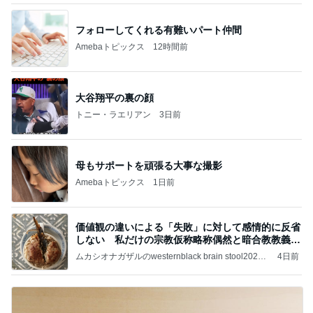
フォローしてくれる有難いパート仲間
Amebaトピックス
12時間前
大谷翔平の裏の顔
トニー・ラエリアン
3日前
母もサポートを頑張る大事な撮影
Amebaトピックス
1日前
価値観の違いによる「失敗」に対して感情的に反省
しない 私だけの宗教仮称略称偶然と暗合教教義候
補
ムカシオナガザルのwesternblack brain stool2024
4日前
年（令和6）11月25日以来減酒断煙再開ムカシオナ
ガザル