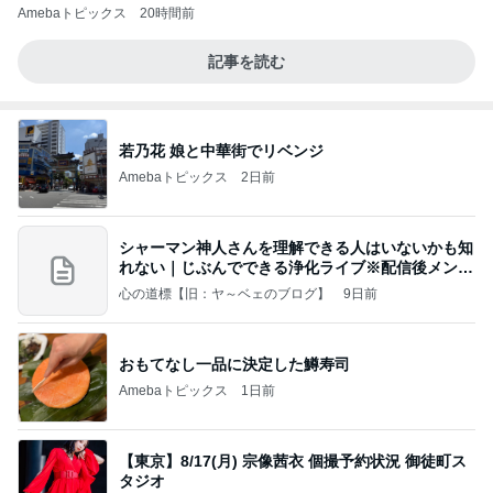
Amebaトピックス
20時間前
記事を読む
若乃花 娘と中華街でリベンジ
Amebaトピックス
2日前
シャーマン神人さんを理解できる人はいないかも知
れない｜じぶんでできる浄化ライブ※配信後メンバ
ー限
心の道標【旧：ヤ～ベェのブログ】
9日前
おもてなし一品に決定した鱒寿司
Amebaトピックス
1日前
【東京】8/17(月) 宗像茜衣 個撮予約状況 御徒町ス
タジオ