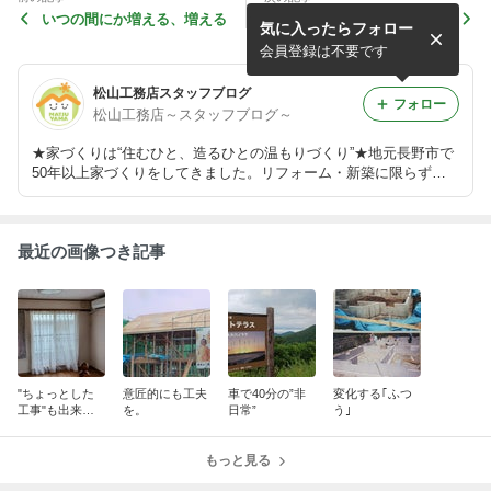
いつの間にか増える、増える
天井は高い方がいい？
気に入ったらフォロー
会員登録は不要です
松山工務店スタッフブログ
フォロー
松山工務店～スタッフブログ～
★家づくりは“住むひと、造るひとの温もりづくり”★地元長野市で
50年以上家づくりをしてきました。リフォーム・新築に限らず、
家づくりのヒントや、現場のこと、当社が大切にしていることなど
をお伝えしています。
最近の画像つき記事
"ちょっとした
意匠的にも工夫
車で40分の”非
変化する｢ふつ
工事"も出来ま
を。
日常”
う｣
す！
もっと見る