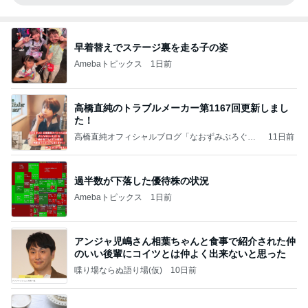
早着替えでステージ裏を走る子の姿
Amebaトピックス
1日前
高橋直純のトラブルメーカー第1167回更新しまし
た！
高橋直純オフィシャルブログ「なおずみぶろぐ」
11日前
Powered by Ameba
過半数が下落した優待株の状況
Amebaトピックス
1日前
アンジャ児嶋さん相葉ちゃんと食事で紹介された仲
のいい後輩にコイツとは仲よく出来ないと思った
喋り場ならぬ語り場(仮)
10日前