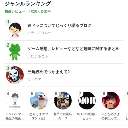
ジャンルランキング
映画レビュー
7,028人参加中
1
連ドラについてじっくり語るブログ
ドラマミタロー
2
ゲーム感想、レビューなどなど趣味に関するまとめ
こだまもとる
3
三角絞めでつかまえて2
カミヤマ
4
5
6
7
8
アンパンマン
怒りくまのブ
勝手に映画紹
MOJIの映画レ
∠かなめまよ
先生の映画講
ログ（仮）
介！？
ビュー
の胸はって行
座
け〜！自信持
って行け〜！