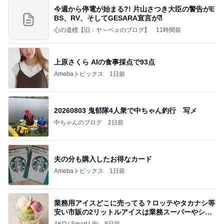
今週から停電が始まる?! 片山さつき大臣の警告がE
BS、RV、そしてGESARA宣言が⁈
心の道標【旧：ヤ～ベェのブログ】
11時間前
上原さくら AIの食事採点で93点
Amebaトピックス
1日前
20260803 鬼郁隊4人衆で中ちゃん釣行 写メ
中ちゃんのブログ
2日前
夫の分も購入したお得なカード
Amebaトピックス
1日前
業務用アイスどこに売ってる？ロッテやタカナシ等
安い市販の2リットルアイスは業務スーパーやシャ
トレ
AKO | Smart Life
8日前