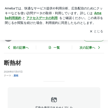
断熱材 | マツワ 社長ブログトップ
アプリをダウンロードして
ブログの更新通知
を受け取りまし
開く
ょう。
マツワ 社長ブログトップ
フォロー
前の記事へ
一覧
次の記事へ
断熱材
2026年07月07日
テーマ：
屋根
広告を表示できませんでした