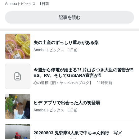
Amebaトピックス
1日前
記事を読む
夫の土産のずっしり重みがある梨
Amebaトピックス
1日前
今週から停電が始まる?! 片山さつき大臣の警告がE
BS、RV、そしてGESARA宣言が⁈
心の道標【旧：ヤ～ベェのブログ】
11時間前
ヒデ アプリで出会った人の初登場
Amebaトピックス
1日前
20260803 鬼郁隊4人衆で中ちゃん釣行 写メ