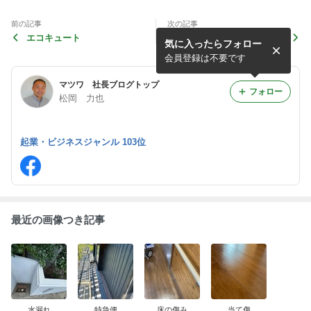
前の記事
次の記事
エコキュート
仮設ボイラー
気に入ったらフォロー
会員登録は不要です
マツワ 社長ブログトップ
フォロー
松岡 力也
起業・ビジネスジャンル 103位
最近の画像つき記事
水漏れ
特急便
床の傷み
当て傷