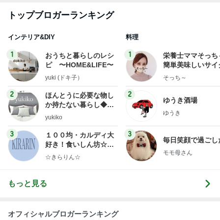
トップブロガーランキング
インテリア&DIY
料理
1
1
おうちと暮らしのレシ
栄養士ママそっち
ピ 〜HOME&LIFE〜
簡単美味しいサイ
献立
yuki (ドキ子）
そっち～
2
2
ほんとうに必要な物し
ゆうき酒場
か持たない暮らし◆Ke
ゆうき
ep Life Simple◆〜イ
yukiko
ンテリアのきろく〜
3
3
１００均・カルディ大
毎日笑顔で過ごし
好き！食いしん坊☆き
モモ母さん
らりん☆のブログ
☆きらりん☆
もっと見る
オフィシャルブロガーランキング