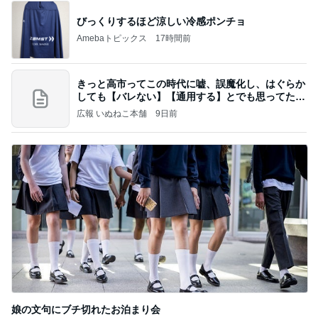
びっくりするほど涼しい冷感ポンチョ
Amebaトピックス
17時間前
きっと高市ってこの時代に嘘、誤魔化し、はぐらか
しても【バレない】【通用する】とでも思ってたん
だろ
広報 いぬねこ本舗
9日前
娘の文句にブチ切れたお泊まり会