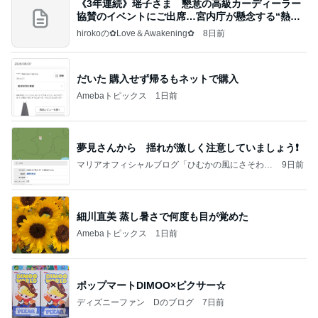
《3年連続》瑶子さま 懇意の高級カーディーラー
協賛のイベントにご出席…宮内庁が懸念する“熱心
すぎ
hirokoの✿Love＆Awakening✿
8日前
だいた 購入せず帰るもネットで購入
Amebaトピックス
1日前
夢見さんから 揺れが激しく注意していましょう❗️
マリアオフィシャルブログ「ひむかの風にさそわれ
9日前
て」Powered by Ameba
細川直美 蒸し暑さで何度も目が覚めた
Amebaトピックス
1日前
ポップマートDIMOO×ピクサー☆
ディズニーファン Dのブログ
7日前