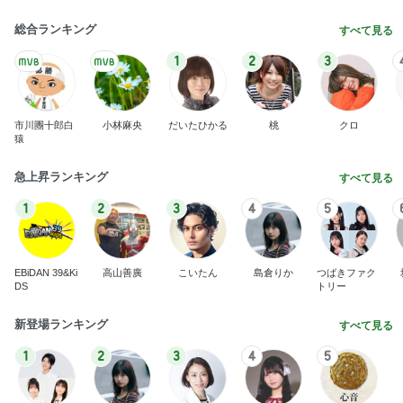
総合ランキング
すべて見る
1
2
3
市川團十郎白
小林麻央
だいたひかる
桃
クロ
猿
急上昇ランキング
すべて見る
1
2
3
4
5
EBiDAN 39&Ki
高山善廣
こいたん
島倉りか
つばきファク
DS
トリー
新登場ランキング
すべて見る
1
2
3
4
5