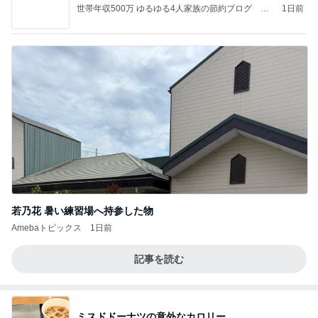
世帯年収500万 ゆるゆる4人家族の節約ブログ 〜
1日前
ケチ旦那と金銭感覚マヒ嫁の日々〜
若乃花 暑い練習場へ持参した物
Amebaトピックス
1日前
記事を読む
ミスドドーナツの意外なカロリー