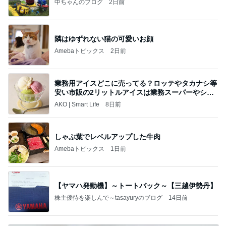
中ちゃんのブログ
2日前
隣はゆずれない猫の可愛いお顔
Amebaトピックス
2日前
業務用アイスどこに売ってる？ロッテやタカナシ等
安い市販の2リットルアイスは業務スーパーやシャ
トレ
AKO | Smart Life
8日前
しゃぶ葉でレベルアップした牛肉
Amebaトピックス
1日前
【ヤマハ発動機】～トートバック～【三越伊勢丹】
株主優待を楽しんで～tasayuryのブログ
14日前