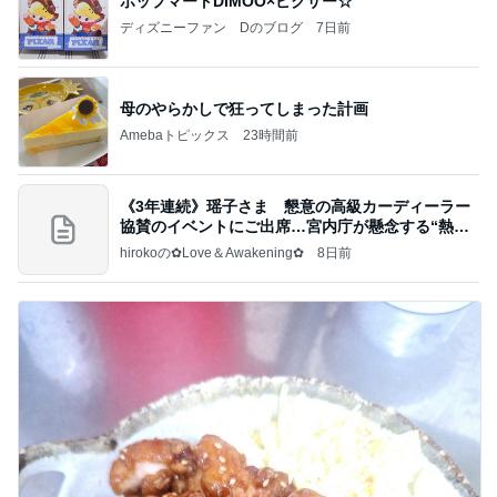
ポップマートDIMOO×ピクサー☆
ディズニーファン Dのブログ
7日前
母のやらかしで狂ってしまった計画
Amebaトピックス
23時間前
《3年連続》瑶子さま 懇意の高級カーディーラー
協賛のイベントにご出席…宮内庁が懸念する“熱心
すぎ
hirokoの✿Love＆Awakening✿
8日前