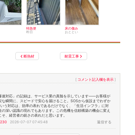
特急便
床の傷み
昨日
おととい
断熱材
耐震工事
[
コメント記入欄を表示
]
爆速対応」の記録は、サービス業の真髄を示しています——お客様が
安な瞬間に、スピードで安心を届けること。SOSから仮設までわずか
という対応は、効率の表れであるだけでなく、「生活インフラ」に対
任の深い認識の現れでもあります。この危機を信頼構築の機会に変え
こそ、経営者の鋭さの表れだと思います。
1230
2026-07-07 07:45:48
返信する