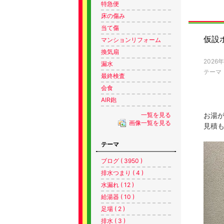
特急便
床の傷み
当て傷
仮設
マンションリフォーム
換気扇
2026
漏水
テーマ
最終検査
会食
AIR鉋
一覧を見る
お湯が
画像一覧を見る
見積も
テーマ
ブログ ( 3950 )
排水つまり ( 4 )
水漏れ ( 12 )
給湯器 ( 10 )
足場 ( 2 )
排水 ( 3 )