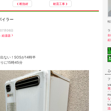
断熱材
耐震工事
ボイラー
性
年07月06日
ラ
全
：
給湯器
起
出ない！SOSが14時半
りに15時45分
こ
フ
y
専
m
な
ka