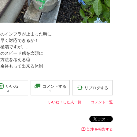
いのインフラが止まった時に
に早く対応できるか！
は極端ですが、、
このスピード感を念頭に
方法を考える🧐
も余裕もって出来る体制
コメントする
いいね
リブログする
1
4
いいね！した人一覧
コメント一覧
ポスト
記事を報告する