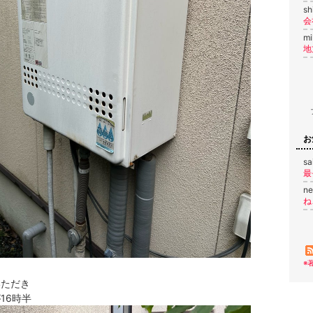
sh
mi
お
sa
n
※
いただき
16時半