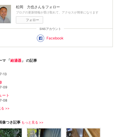
松岡 力也
さんをフォロー
ブログの更新情報が受け取れて、アクセスが簡単になります
フォロー
SNSアカウント
Facebook
ーマ 「
給湯器
」 の記事
7-13
修
7-09
ュート
7-08
る >>
画像つき記事
もっと見る >>