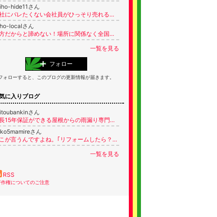
iho-hide11さん
会社にバレたくない会社員がひっそり売れる仕組みで収入アップ！顔を出さない安心のやり方で自立できる限定特典を配布中！
ho-localさん
地方だからと諦めない！場所に関係なく全国にファンを作る「オンライン資産構築術」。環境の壁を突破する限定セミナー配布中！
一覧を見る
フォロー
フォローすると、このブログの更新情報が届きます。
気に入りブログ
itoubankinさん
最長15年保証ができる屋根からの雨漏り専門家。札幌市手稲区の（株）齊藤板金
eko5mamireさん
ねこが言うんですよね。｢リフォームしたら？｣って
一覧を見る
RSS
著作権についてのご注意