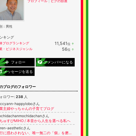
プロフィール
｜
ピグの部屋
別：
男性
ンキング
11,541
体ブログランキング
位
↑
ラ
56
業・ビジネスジャンル
位
↑
ン
ラ
キ
ン
ン
キ
フォロー
アメンバーになる
グ
ン
上
グ
メッセージを送る
昇
上
昇
のブログのフォロワー
ォロワー:
238
人
accyann-happyloboさん
業主婦やっちゃんの子育てブログ
ochidachanmochidachanさん
ちゅすぴMIHO / 本音から人生を選べる私へ
ren-aestheticさん
流行に惑わされない、唯一無二の「個」を磨く。洗練された自立への美学。自分を安売りしたくない女性へ限定美学集を配布中！