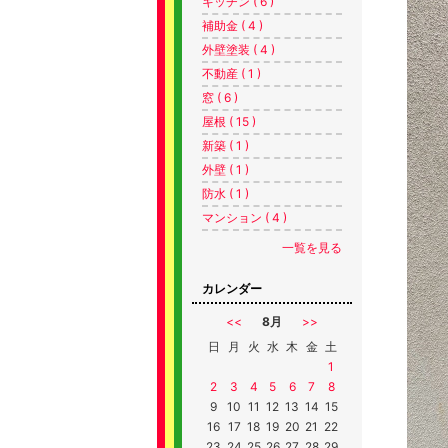
キッチン ( 6 )
補助金 ( 4 )
外壁塗装 ( 4 )
不動産 ( 1 )
窓 ( 6 )
屋根 ( 15 )
新築 ( 1 )
外壁 ( 1 )
防水 ( 1 )
マンション ( 4 )
一覧を見る
カレンダー
<<
8月
>>
日
月
火
水
木
金
土
1
2
3
4
5
6
7
8
9
10
11
12
13
14
15
16
17
18
19
20
21
22
23
24
25
26
27
28
29