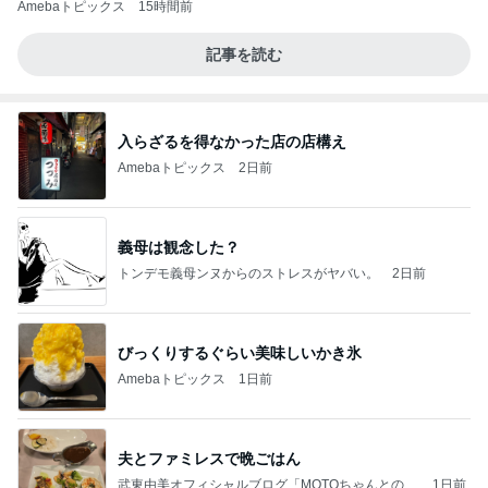
Amebaトピックス
15時間前
記事を読む
入らざるを得なかった店の店構え
Amebaトピックス
2日前
義母は観念した？
トンデモ義母ンヌからのストレスがヤバい。
2日前
びっくりするぐらい美味しいかき氷
Amebaトピックス
1日前
夫とファミレスで晩ごはん
武東由美オフィシャルブログ「MOTOちゃんとのは
1日前