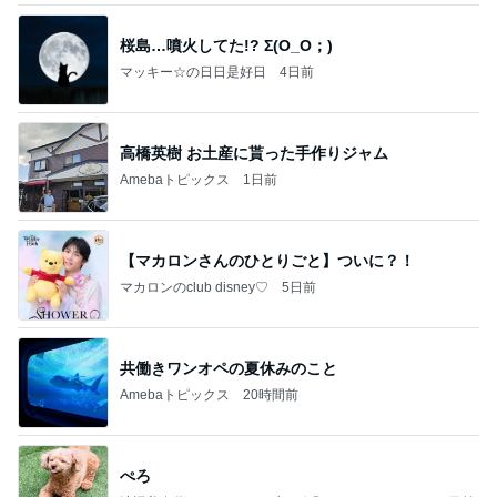
桜島…噴火してた!? Σ(O_O；)
マッキー☆の日日是好日
4日前
高橋英樹 お土産に貰った手作りジャム
Amebaトピックス
1日前
【マカロンさんのひとりごと】ついに？！
マカロンのclub disney♡
5日前
共働きワンオペの夏休みのこと
Amebaトピックス
20時間前
ぺろ