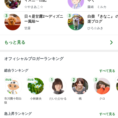
☆やまあこ☆
藤緒 ミルカ
3
3
日々是甘露2〜ディズニ
白柴 『きなこ』 
ー風味〜
楽ブログ
甘露
ひろ☆みき
もっと見る
オフィシャルブロガーランキング
総合ランキング
すべて見る
1
2
3
市川團十郎白
小林麻央
だいたひかる
桃
クロ
猿
急上昇ランキング
すべて見る