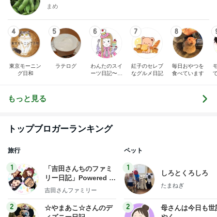
まめ
4
5
6
7
8
東京モーニン
ラテログ
わんたのスイ
紅子のセレブ
毎日おやつを
グ日和
ーツ日記〜小
なグルメ日記
食べています
さな幸せ♡コ
ンビニスイー
ツ〜
もっと見る
トップブロガーランキング
旅行
ペット
1
1
「吉田さんちのファミ
しろとくろしろ
リー日記」Powered b
たまねぎ
y Ameba 吉田さんファ
吉田さんファミリー
ミリーオフィシャルブ
ログ
2
2
☆やまあこ☆さんのデ
母さんは今日も世
ィズニー日記
やく