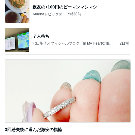
親友の+100円のピーマンマシマシ
Amebaトピックス
15時間前
７人待ち
沢田聖子オフィシャルブログ「In My Heartな旅日
2日前
記」by Ameba
3回紛失後に選んだ激安の指輪