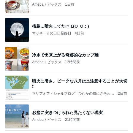
Amebaトピックス
1日前
桜島…噴火してた!? Σ(O_O；)
マッキー☆の日日是好日
4日前
冷水で出来上がる奇跡的なカップ麺
Amebaトピックス
12時間前
噴火に暑さ。ピークな八月は⚠️注意することが大切
❗️
マリアオフィシャルブログ「ひむかの風にさそわれ
2日前
て」Powered by Ameba
お盆に突きつけられた見たくない現実
Amebaトピックス
21時間前