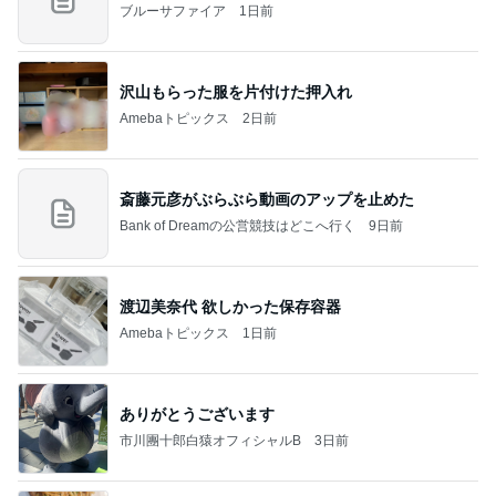
ブルーサファイア
1日前
沢山もらった服を片付けた押入れ
Amebaトピックス
2日前
斎藤元彦がぶらぶら動画のアップを止めた
Bank of Dreamの公営競技はどこへ行く
9日前
渡辺美奈代 欲しかった保存容器
Amebaトピックス
1日前
ありがとうございます
市川團十郎白猿オフィシャルB
3日前