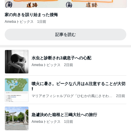
家の向きを誤り始まった後悔
Amebaトピックス
1日前
記事を読む
水虫と診断され3歳息子への心配
Amebaトピックス
2日前
噴火に暑さ。ピークな八月は⚠️注意することが大切
❗️
マリアオフィシャルブログ「ひむかの風にさそわれ
2日前
て」Powered by Ameba
急遽決めた箱根と三嶋大社への旅行
Amebaトピックス
1日前