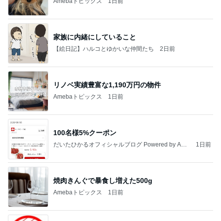
Amebaトピックス
1日前
家族に内緒にしていること
【絵日記】ハルコとゆかいな仲間たち
2日前
リノベ実績豊富な1,190万円の物件
Amebaトピックス
1日前
100名様5%クーポン
だいたひかるオフィシャルブログ Powered by Ame
1日前
ba
焼肉きんぐで暴食し増えた500g
Amebaトピックス
1日前