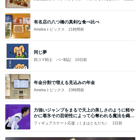
っぴぃな毎日」Powered by Ameba
有名店の八つ橋の真剣な食べ比べ
Amebaトピックス
21時間前
同じ夢
四コマ戦士 パパ戦記
10日前
年金分割で増える見込みの年金
Amebaトピックス
23時間前
力強いジャンプをまるで天上の美しさのように軽や
かに着氷その芸術性によって心奪われる魔法を織り
なす
フィギュアスケート応援（くまはともだち）
2日前