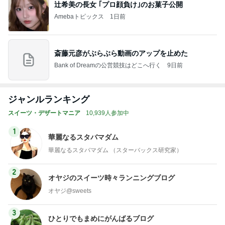
辻希美の長女 ｢プロ顔負け｣のお菓子公開
Amebaトピックス
1日前
斎藤元彦がぶらぶら動画のアップを止めた
Bank of Dreamの公営競技はどこへ行く
9日前
ジャンルランキング
スイーツ・デザートマニア
10,939人参加中
1
華麗なるスタバマダム
華麗なるスタバマダム （スターバックス研究家）
2
オヤジのスイーツ時々ランニングブログ
オヤジ@sweets
3
ひとりでもまめにがんばるブログ