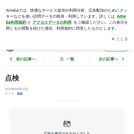
点検 | マツワ 社長ブログトップ
アプリをダウンロードして
ブログの更新通知
を受け取りまし
開く
ょう。
マツワ 社長ブログトップ
フォロー
前の記事へ
一覧
次の記事へ
点検
2026年06月07日
テーマ：
屋根
広告を表示できませんでした