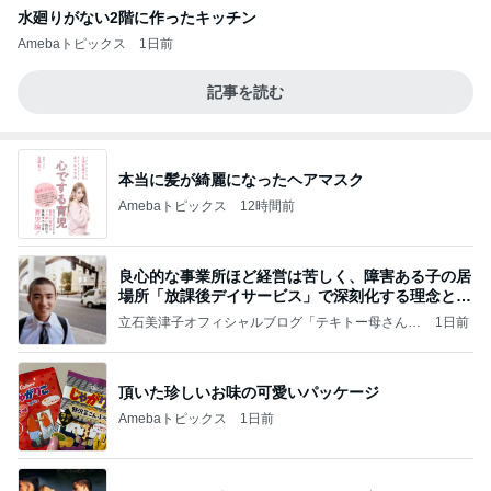
水廻りがない2階に作ったキッチン
Amebaトピックス
1日前
記事を読む
本当に髪が綺麗になったヘアマスク
Amebaトピックス
12時間前
良心的な事業所ほど経営は苦しく、障害ある子の居
場所「放課後デイサービス」で深刻化する理念と現
実の
立石美津子オフィシャルブログ「テキトー母さんの
1日前
すすめ」Powered by Ameba
頂いた珍しいお味の可愛いパッケージ
Amebaトピックス
1日前