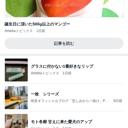
誕生日に頂いた500g以上のマンゴー
Amebaトピックス
1日前
記事を読む
グラスに付かない1番好きなリップ
Amebaトピックス
1日前
一枚 シリーズ
咲良オフィシャルブログ「悲しみから一抜け」Pow
8日前
ered by Ameba
モト冬樹 甘えに来た愛犬のアップ