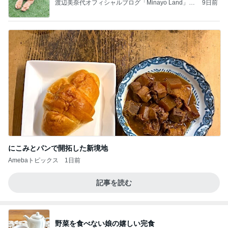
渡辺美奈代オフィシャルブログ「Minayo Land」P
9日前
owered by Ameba
にこみとパンで開拓した新境地
Amebaトピックス
1日前
記事を読む
野菜を食べない娘の嬉しい完食