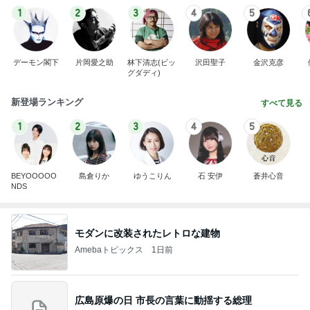
1
2
3
4
5
デーモン閣下
片岡愛之助
林下清志(ビッ
沢田聖子
金沢克彦
グダディ)
新登場ランキング
すべて見る
1
2
3
4
5
BEYOOOOO
島倉りか
ゆうこりん
石 安伊
蒼井心音
NDS
モダンに改装されたレトロな建物
Amebaトピックス
1日前
広島原爆の日 市長の言葉に動揺する総理