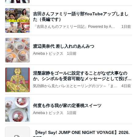
吉田さんファミリー語り部YouTubeアップしまし
た（長編です）
「吉田さんちのファミリー日記」Powered by Ame
1日前
ba 吉田さんファミリーオフィシャルブログ
渡辺美奈代 差し入れのあんみつ
Amebaトピックス
1日前
涅槃寂静をゴールに設定することがなぜ大事なの
か、シンボルを受容可能なメッセージとして投げる
ことが
気功師から見たバレエとヒーリングのコツ～「まと
4日前
いのば」ブログ
何度も作る我が家の定番桃スイーツ
Amebaトピックス
1日前
【Hey! Say! JUMP ONE NIGHT VOYAGE】2026.