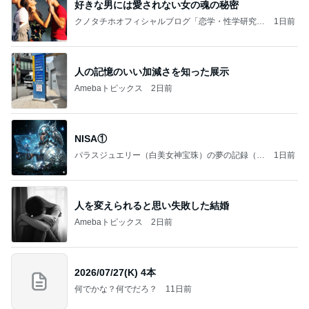
好きな男には愛されない女の魂の秘密
クノタチホオフィシャルブログ「恋学・性学研究
1日前
室」Powered by Ameba
人の記憶のいい加減さを知った展示
Amebaトピックス
2日前
NISA①
パラスジュエリー（白美女神宝珠）の夢の記録（続
1日前
編）
人を変えられると思い失敗した結婚
Amebaトピックス
2日前
2026/07/27(K) 4本
何でかな？何でだろ？
11日前