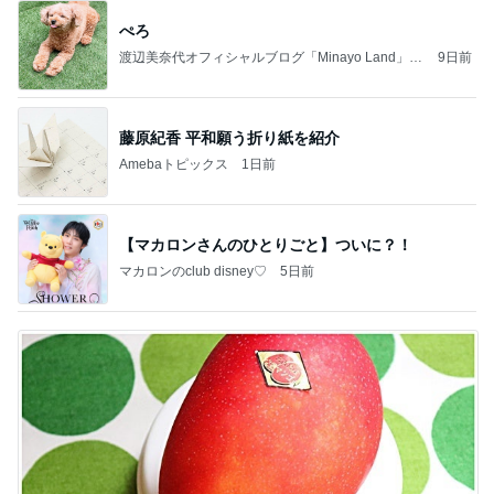
ぺろ
渡辺美奈代オフィシャルブログ「Minayo Land」P
9日前
owered by Ameba
藤原紀香 平和願う折り紙を紹介
Amebaトピックス
1日前
【マカロンさんのひとりごと】ついに？！
マカロンのclub disney♡
5日前