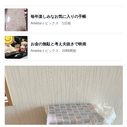
陶器の回収日を逃してしまった玄関
Amebaトピックス
1日前
記事を読む
寝ている仔犬に静かになる人々
Amebaトピックス
10時間前
自画自賛するほど美味しい鶏むね肉
Amebaトピックス
22時間前
シャネル新作のヴィンテージな特徴
Amebaトピックス
1日前