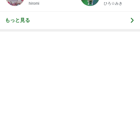
娘を掃除の人と答えた入院中の母
Amebaトピックス
1日前
妻に理解されないゲーム教育法
Amebaトピックス
1日前
お祝いディナーで最高のパエリア
Amebaトピックス
1日前
神がかってる掃除機