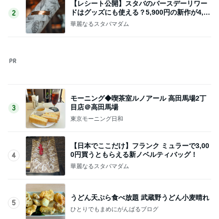
このジャンルの記事をもっと見る
次世代掃除機がやってきた！！
Amebaトピックス
21時間前
痛くならず大活躍の楽ちんサンダル
Amebaトピックス
2日前
間違いない海老アボチーズの春巻き
Amebaトピックス
1日前