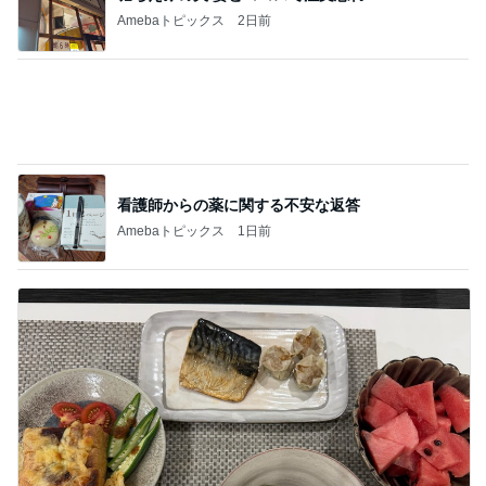
コストコ塩サバに足した冷凍シューマイ
Amebaトピックス
1日前
記事を読む
女性を見る目がないと言われる原因
Amebaトピックス
14時間前
ジャンル人気記事ランキング
スイーツ・デザートマニア
【富山旅】初日は食べて飲んでばかり！
1
オヤジのスイーツ時々ランニングブログ
【レシート公開】スタバのバースデーリワー