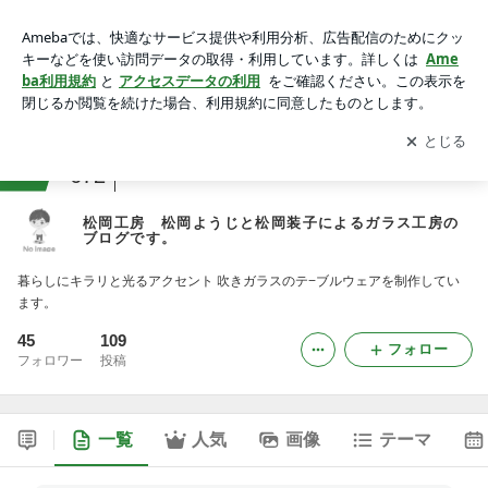
松岡工房 松岡ようじと松岡装子によるガラス工房のブログで
す。
アプリをダウンロードして
ブログの更新通知
を受け取りまし
開く
ょう。
ranking
レストラン・飲食関係ジャンル
672
松岡工房 松岡ようじと松岡装子によるガラス工房の
ブログです。
暮らしにキラリと光るアクセント 吹きガラスのテ−ブルウェアを制作してい
ます。
45
109
フォロー
フォロワー
投稿
一覧
人気
画像
テーマ