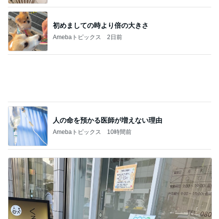
堀ちえみ 鍼灸院での上半身治療
Amebaトピックス
1日前
記事を読む
半年ぶりに長男と2人きりの時間
Amebaトピックス
1日前
胃もたれしないとんかつ食べ放題
Amebaトピックス
1日前
堀ちえみの夫 妻とココスで注文忘れ