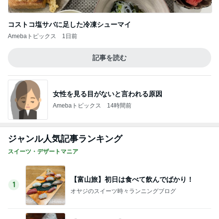
ドはグッズにも使える？5,900円の新作が4,88
2
1円に
華麗なるスタバマダム
モーニング◆喫茶室ルノアール 高田馬場2丁
目店＠高田馬場
3
東京モーニング日和
【日本でここだけ】フランク ミュラーで3,00
0円買うともらえる新ノベルティバッグ！
4
華麗なるスタバマダム
うどん天ぷら食べ放題 武蔵野うどん小麦晴れ
5
ひとりでもまめにがんばるブログ