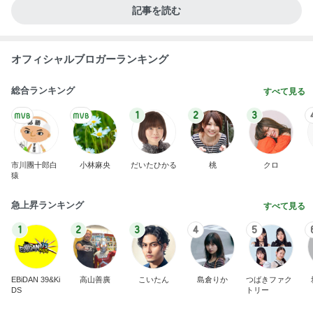
新登場ランキング
すべて見る
1
2
3
4
5
BEYOOOOO
島倉りか
ゆうこりん
石 安伊
蒼井心音
NDS