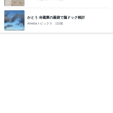
かとう 冷蔵庫の薬袋で脳ドック検討
Amebaトピックス
1日前
トップブロガーランキング
美容
ペット
1
1
（旧アカウント）エマ
しろとくろしろ
ブログ【アラフォー会
たまねぎ
社売却セカンドライ
エマの日記
フ】
2
2
リトルミニマリストの
母さんは今日も世
ビューティコラム The
やく
little minimalist's bea
あねっさ／anessa
藤緒 ミルカ
uty colum
3
3
美人になれる、たくさ
白柴 『きなこ』 
んの魔法
楽ブログ