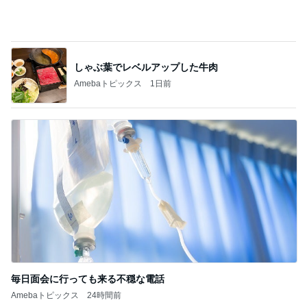
記事を読む
モト冬樹 愛犬が習得した可愛い技
Amebaトピックス
12時間前
週に1回しか検診日がない婦人科
Amebaトピックス
1日前
小川菜摘 作った焼かないお好み焼き
Amebaトピックス
1日前