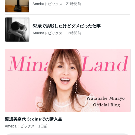
記事を読む
オフィシャルブロガーランキング
総合ランキング
すべて見る
1
2
3
市川團十郎白
小林麻央
だいたひかる
桃
クロ
猿
急上昇ランキング
すべて見る
1
2
3
4
5
EBiDAN 39&Ki
高山善廣
こいたん
島倉りか
つばきファク
DS
トリー