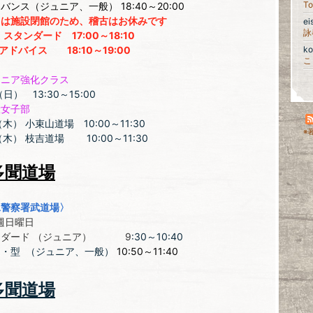
To
ドバンス（ジュニア、一般）
18
:40～20:00
日は施設閉館のため、稽古はお休みです
ei
詠
 スタンダード 17:00～18:10
イス 18:10～19:00
k
こ
ュニア強化クラス
日） 13:30～15:00
般女子部
木） 小束山道場 10:00～11:30
※
（木） 枝吉道場 10:00～11:30
多聞道場
水警察署武道場〉
日曜日
ンダード （ジュニア） 9
:30～10:40
キ・型 （ジュニア、一般）
10:50～11:40
多聞道場