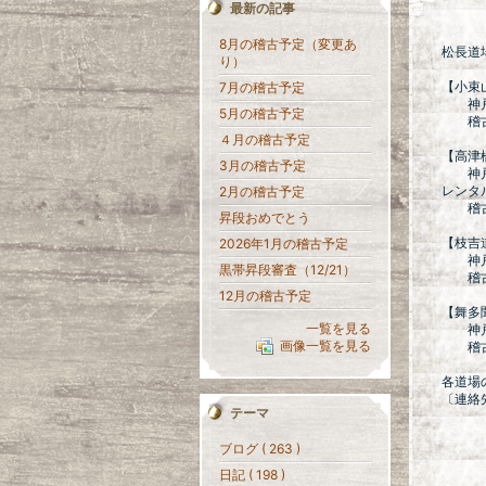
最新の記事
8月の稽古予定（変更あ
松長道
り）
【小束
7月の稽古予定
神戸市
5月の稽古予定
稽古
４月の稽古予定
【高津
3月の稽古予定
神戸市
レンタル
2月の稽古予定
稽古
昇段おめでとう
【枝吉
2026年1月の稽古予定
神戸市
黒帯昇段審査（12/21）
稽古
12月の稽古予定
【舞多
一覧を見る
神戸市
画像一覧を見る
稽古
各道場
〔連絡先
テーマ
Eメール
ブログ ( 263 )
日記 ( 198 )