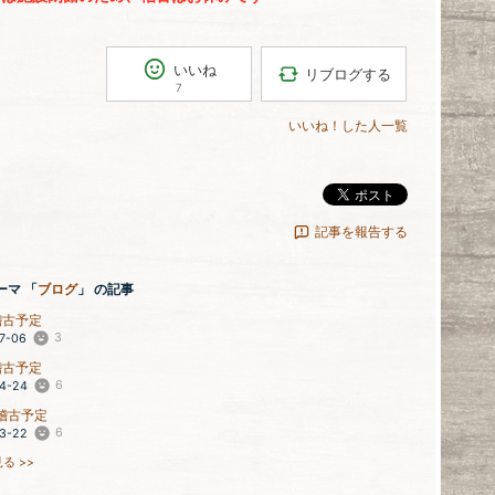
いいね
リブログする
7
いいね！した人一覧
ポスト
記事を報告する
ーマ 「
ブログ
」 の記事
稽古予定
3
7-06
稽古予定
6
4-24
稽古予定
6
3-22
る >>