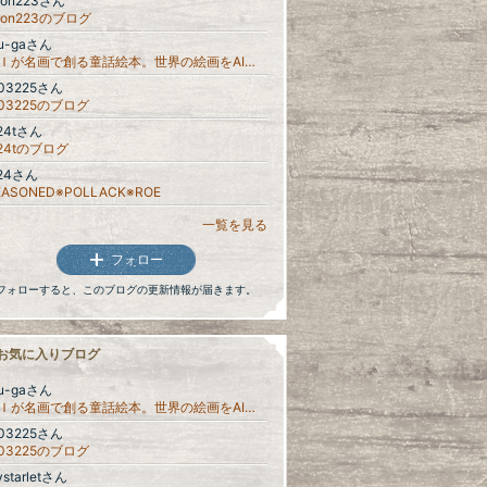
iron223さん
iron223のブログ
ou-gaさん
ＡＩが名画で創る童話絵本。世界の絵画をAIが鑑賞したら、面白い美術情報がいっぱいの、楽しいおとぎ話を作ってくれました。
u03225さん
u03225のブログ
i24tさん
i24tのブログ
924さん
EASONED※POLLACK※ROE
一覧を見る
フォロー
フォローすると、このブログの更新情報が届きます。
お気に入りブログ
ou-gaさん
ＡＩが名画で創る童話絵本。世界の絵画をAIが鑑賞したら、面白い美術情報がいっぱいの、楽しいおとぎ話を作ってくれました。
u03225さん
u03225のブログ
starletさん