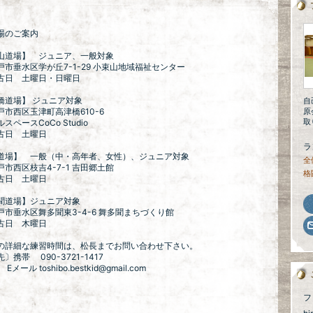
場のご案内
山道場】 ジュニア、一般対象
垂水区学が丘7-1-29 小束山地域福祉センター
日 土曜日・日曜日
橋道場】 ジュニア対象
自
西区玉津町高津橋610-6
原
取
スペースCoCo Studio
日 土曜日
ラ
道場】 一般（中・高年者、女性）、ジュニア対象
全
西区枝吉4-7-1 吉田郷土館
格
日 土曜日
聞道場】ジュニア対象
垂水区舞多聞東3-4-6 舞多聞まちづくり館
日 木曜日
の詳細な練習時間は、松長までお問い合わせ下さい。
〕携帯 090-3721-1417
 toshibo.bestkid@gmail.com
フ