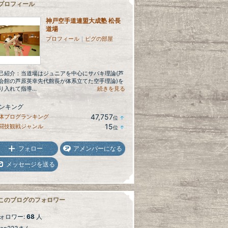
プロフィール
神戸空手道連盟大成塾 松長
道場
プロフィール
｜
ピグの部屋
己紹介：当道場はジュニアを中心にサバキ理論(芦
会館の芦原英幸先代館長が体系立てた空手理論)を
り入れて指導...
続きを見る
ンキング
47,757
体ブログランキング
位
↑
ラ
15
闘技観戦ジャンル
位
↑
ン
ラ
キ
ン
ン
キ
フォロー
アメンバーになる
グ
ン
上
グ
メッセージを送る
昇
上
昇
このブログのフォロワー
ォロワー:
68
人