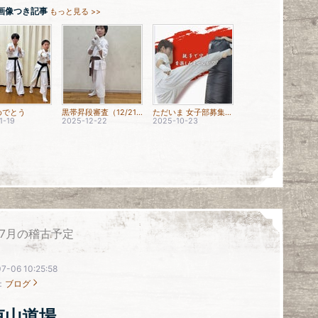
画像つき記事
もっと見る >>
めでとう
黒帯昇段審査（12/21）
ただいま 女子部募集中！！
1-19
2025-12-22
2025-10-23
7月の稽古予定
7-06 10:25:58
：
ブログ
束山道場