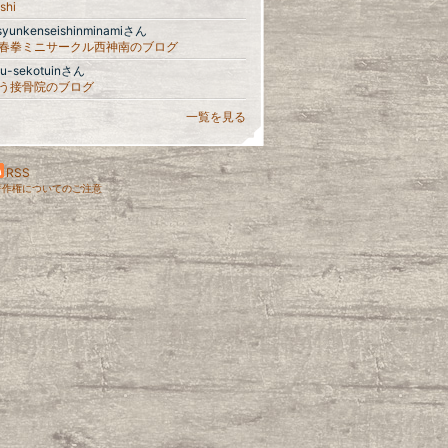
shi
syunkenseishinminamiさん
春拳ミニサークル西神南のブログ
ou-sekotuinさん
う接骨院のブログ
一覧を見る
RSS
著作権についてのご注意