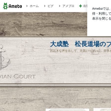
ホーム
ピグ
アメブロ
出張で痩せなかった
大成塾 松長道場のブログ
大成塾 松長道場の
おおきな声を出して、元気いっぱいに、空手