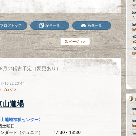
h
h
t
f
ブログトップ
記事一覧
画像一覧
f
h
次ページ
>>
h
i
S
8月の稽古予定（変更あり）
7-16 22:20:44
：
ブログ
束山道場
t
束山地域福祉センター〉
f
土曜日
f
タンダード（ジュニア）
17:30～18:30
my