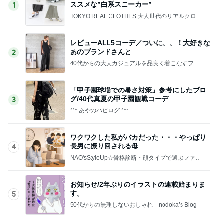
ススメな”白系スニーカー”
1
TOKYO REAL CLOTHES 大人世代のリアルクロー
ズ
レビューALL5コーデ／ついに、、！大好きな
あのブランドさんと
2
40代からの大人カジュアルを品良く着こなすファ
ッションブログ
「甲子園球場での暑さ対策」参考にしたブロ
グ/40代真夏の甲子園観戦コーデ
3
*** あやのハピログ ***
ワクワクした私がバカだった・・・やっぱり
長男に振り回される母
4
NAO'sStyleUp☆骨格診断・顔タイプで選ぶファッ
ションコーデ
お知らせ/2年ぶりのイラストの連載始まりま
す。
5
50代からの無理しないおしゃれ nodoka’s Blog