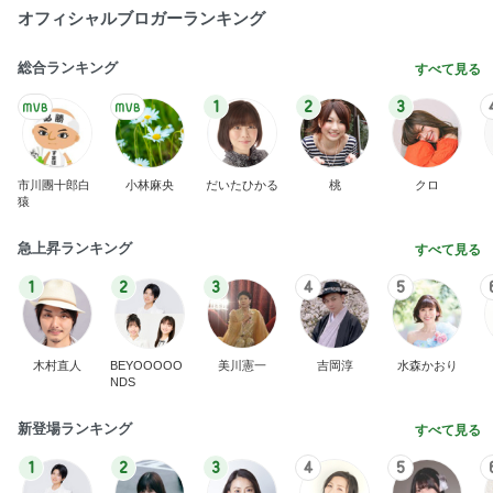
オフィシャルブロガーランキング
総合ランキング
すべて見る
1
2
3
市川團十郎白
小林麻央
だいたひかる
桃
クロ
猿
急上昇ランキング
すべて見る
1
2
3
4
5
木村直人
BEYOOOOO
美川憲一
吉岡淳
水森かおり
NDS
新登場ランキング
すべて見る
1
2
3
4
5