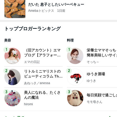
だいた 息子としたいバーベキュー
Amebaトピックス
1日前
トップブロガーランキング
美容
料理
1
1
（旧アカウント）エマ
栄養士ママそっち
ブログ【アラフォー会
簡単美味しいサイ
社売却セカンドライ
献立
エマの日記
そっち～
フ】
2
2
リトルミニマリストの
ゆうき酒場
ビューティコラム The
ゆうき
little minimalist's bea
あねっさ／anessa
uty colum
3
3
美人になれる、たくさ
毎日笑顔で過ごし
んの魔法
モモ母さん
hiromi