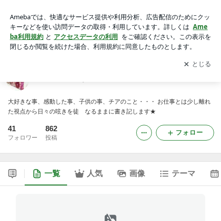
ラピスラズリな毎日♪
アプリをダウンロードして
ブログの更新通知
を受け取りまし
開く
ょう。
ラピスラズリな毎日♪
大好きな事、感動した事、子供の事、チアのこと・・・ お仕事とは少し離れ
た視点から日々の呟きを徒ゝなるままに書き記します★
41
862
フォロー
フォロワー
投稿
一覧
人気
画像
テーマ