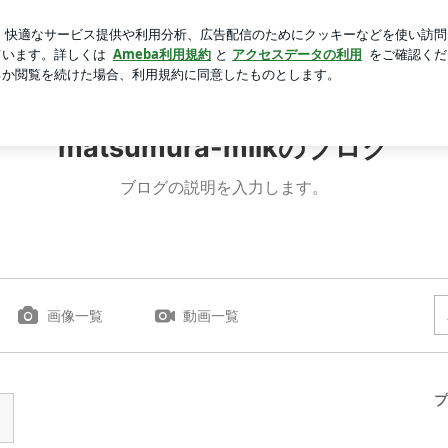
らない父の言動
芸能人ブログ
人気ブログ
新規登録
matsumura-milkのブログ
ブログの説明を入力します。
画像一覧
動画一覧
プ