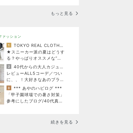
もっと見る
ファッション
TOKYO REAL CLOTHES 大人世代のリアルクローズ
1
★スニーカー派の夏はどうす
る？やっぱりオススメな”白
系スニーカー”
40代からの大人カジュアルを品良く着こなすファッションブログ
2
レビューALL5コーデ／つい
に、、！大好きなあのブラン
ドさんと
*** あやのハピログ ***
3
「甲子園球場での暑さ対策」
参考にしたブログ/40代真夏
の甲子園観戦コーデ
続きを見る