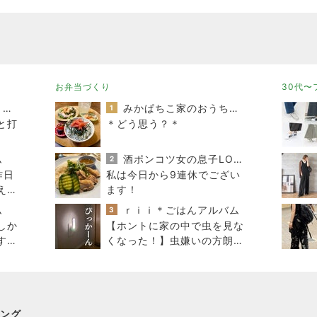
のブログ
です〜
お弁当づくり
30代〜
オヤジのスイーツ時々ランニングブログ
みかぱちこ家のおうちでごはん
1
と打
＊どう思う？＊
ム
酒ポンコツ女の息子LOVE blog♡♡
2
昨日
私は今日から9連休でござい
ええ
ます！
聞き
ム
ｒｉｉ＊ごはんアルバム
3
しか
【ホントに家の中で虫を見な
する
くなった！】虫嫌いの方朗報
です◯
ング