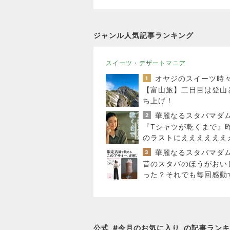
ジャンル人気記事ランキング
スイーツ・デザートマニア
1
【富山旅】二日目は登山
ち上げ！
華麗なるスタバマダ
2
『Tシャツが乾くまで』
のラストにええええええ
え!!。夫にパスワードを
華麗なるスタバマダ
3
ました
昔のスタバのほうがおい
った？それでも毎回感動
限定フラペチーノ
公式
#
今月のお気に入り
の記事ランキ