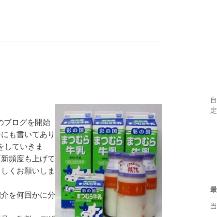
自
定
このブログを開始
ジにも書いてあり
をしていきま
更新頻度も上げて
ろしくお願いしま
最
紹介を何回かに分