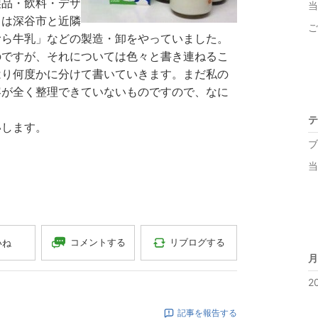
製品・飲料・デザ
々は深谷市と近隣
ご
むら牛乳」などの製造・卸をやっていました。
のですが、それについては色々と書き連ねるこ
はり何度かに分けて書いていきます。まだ私の
容が全く整理できていないものですので、なに
テ
いします。
ブ
当
コメントする
リブログする
いね
月
2
記事を報告する