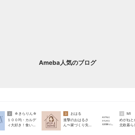
Ameba人気のブログ
☆きらりん☆
おはる
MI
2
3
4
１００均・カルデ
進撃のおはるさ
めがねと
ィ大好き！食いし
ん〜家づくり失敗
北欧暮ら
ん坊☆きらりん☆
したけど私は元気