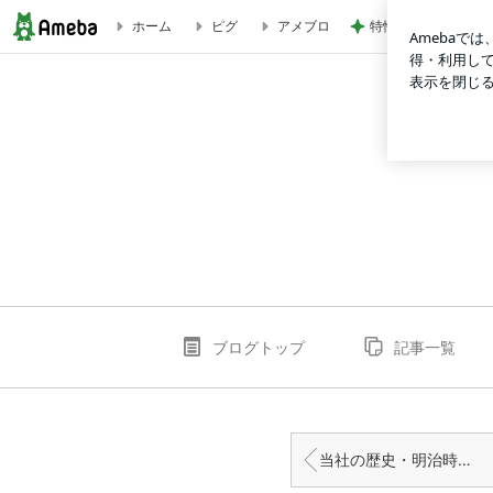
特性か認知症かわか
ホーム
ピグ
アメブロ
ごあいさつ | matsumura-milkのブログ
ブログトップ
記事一覧
当社の歴史・明治時代①