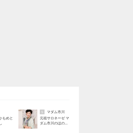
マダム市川
5
かもめと
元祖サロネーゼ マ
し
ダム市川のほのぼ
のブログ