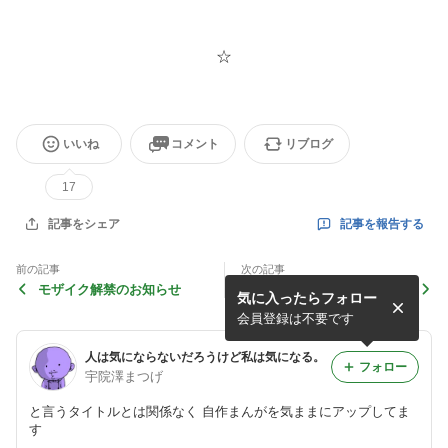
☆
いいね
コメント
リブログ
17
記事を報告する
記事をシェア
前の記事
次の記事
モザイク解禁のお知らせ
ミニ日記85『コツメイトに
気に入ったらフォロー
行こう！』④（最終回）
会員登録は不要です
人は気にならないだろうけど私は気になる。
フォロー
宇院澤まつげ
と言うタイトルとは関係なく 自作まんがを気ままにアップしてま
す