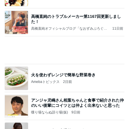
Amebaトピックス
2日前
何故トランプ大統領が日本円を支援するのかと聞か
れた時の答え
nokoarikonのブログ
2日前
アレク 遊んで休憩する可愛い次女
Amebaトピックス
2日前
話題のスイカ丸ごとアイス♡
さとみるくのロサンゼルス⇔ハワイ夢日記
6日前