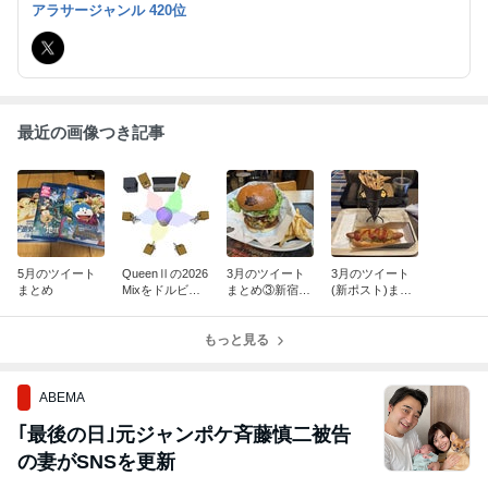
アラサージャンル 420位
最近の画像つき記事
5月のツイート
QueenⅡの2026
3月のツイート
3月のツイート
まとめ
Mixをドルビー
まとめ③新宿の
(新ポスト)まと
アトモスの7.1.4
お高いハンバー
め②新宿のクソ
chスピーカーで
ガー（SHOUG
高い映画館（１
聴く
もっと見る
UN BURGER）
０９シネマズプ
を食べた話
レミアム新宿）
に行った話
ABEMA
｢最後の日｣元ジャンポケ斉藤慎二被告
の妻がSNSを更新