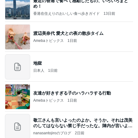
最近の香港で食べて感動したもの、いろいろまと
め！
香港在住えりのおいしい食べ歩きガイド
13日前
渡辺美奈代 愛犬との夜の散歩タイム
Amebaトピックス
1日前
地獄
日本人
1日前
友達が好きすぎる子のハラハラする行動
Amebaトピックス
1日前
敬三さんも言いよったのよか。そうか。それは茂美
のしてはならない禁じ手だったな。陣内が言いよる
のよ
nanasantojiroのブログ
2日前