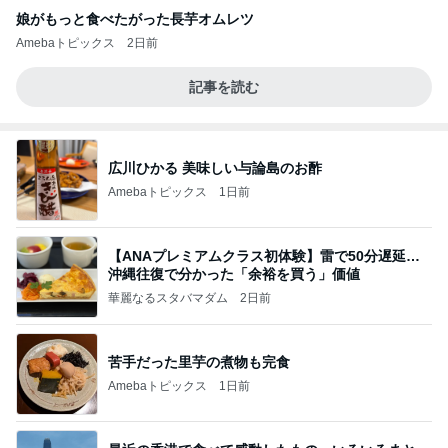
娘がもっと食べたがった長芋オムレツ
Amebaトピックス
2日前
記事を読む
広川ひかる 美味しい与論島のお酢
Amebaトピックス
1日前
【ANAプレミアムクラス初体験】雷で50分遅延…
沖縄往復で分かった「余裕を買う」価値
華麗なるスタバマダム
2日前
苦手だった里芋の煮物も完食
Amebaトピックス
1日前