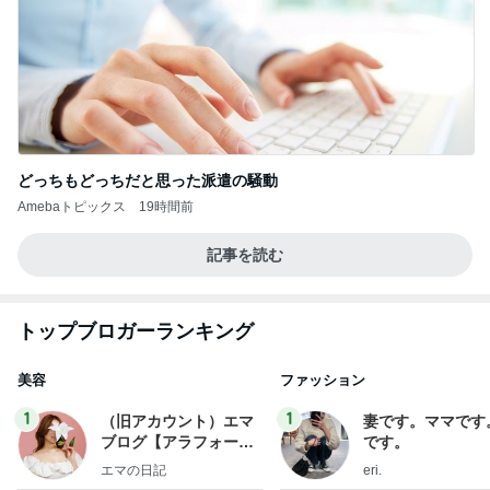
どっちもどっちだと思った派遣の騒動
Amebaトピックス
19時間前
記事を読む
トップブロガーランキング
美容
ファッション
1
1
（旧アカウント）エマ
妻です。ママです
ブログ【アラフォー会
です。
社売却セカンドライ
エマの日記
eri.
フ】