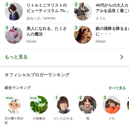
2
2
リトルミニマリストの
40代からの大人
ビューティコラム The
アルを品良く着こ
little minimalist's bea
ファッションブロ
あねっさ／anessa
えりん
uty colum
3
3
美人になれる、たくさ
銀の滴降る降るま
んの魔法
に・・・
hiromi
illallan
もっと見る
オフィシャルブロガーランキング
総合ランキング
すべて見る
1
2
3
市川團十郎白
小林麻央
だいたひかる
桃
クロ
猿