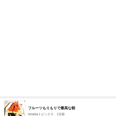
高橋直純のトラブルメーカー第1167回更新しまし
た！
高橋直純オフィシャルブログ「なおずみぶろぐ」
11日前
Powered by Ameba
火を使わずレンジで簡単な野菜巻き
Amebaトピックス
2日前
アンジャ児嶋さん相葉ちゃんと食事で紹介された仲
のいい後輩にコイツとは仲よく出来ないと思った
喋り場ならぬ語り場(仮)
9日前
ママとママ友と大爆笑したゲーム