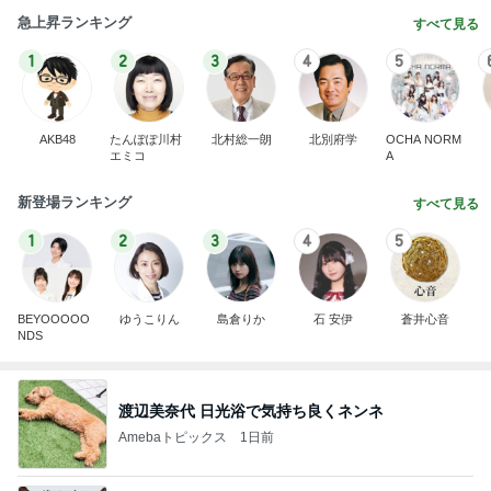
急上昇ランキング
すべて見る
1
2
3
4
5
AKB48
たんぽぽ川村
北村総一朗
北別府学
OCHA NORM
エミコ
A
新登場ランキング
すべて見る
1
2
3
4
5
BEYOOOOO
ゆうこりん
島倉りか
石 安伊
蒼井心音
NDS
渡辺美奈代 日光浴で気持ち良くネンネ
Amebaトピックス
1日前