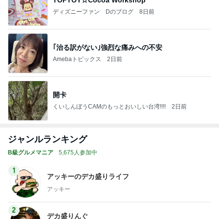
ディズニーファン Dのブログ
8日前
｢治る訳がない｣強烈な痛みへの不安
Amebaトピックス
2日前
開卡
くいしんぼうCAMのもっとおいしい台湾!!!!
2日前
ジャンルランキング
B級グルメマニア
5,675人参加中
1
アッキーのデカ盛りライフ
アッキー
2
デカ盛りんぐ