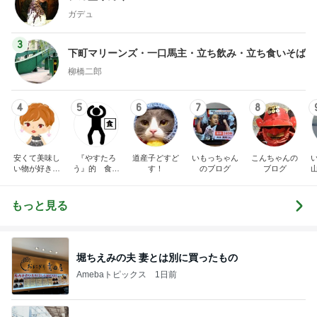
ガデュ
3
下町マリーンズ・一口馬主・立ち飲み・立ち食いそば
柳橋二郎
4
5
6
7
8
安くて美味し
『やすたろ
道産子どすど
いもっちゃん
こんちゃんの
い物が好き☆
う』的 食の
す！
のブログ
ブログ
彡
備忘録
もっと見る
堀ちえみの夫 妻とは別に買ったもの
Amebaトピックス
1日前