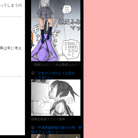
ってしまうの
事は常に考え
『取材なんだ！これは取材なんだ！』
④
『少女マンガのような恋を
してみたい』
自称正統派ラブコメ漫画
⑤
『平成男闘呼組の旅その壱・野
獣カフェに行こう！』