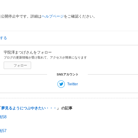
在公開停止中です。詳細は
ヘルプページ
をご確認ください。
する
宇院澤まつげ
さんをフォロー
ブログの更新情報が受け取れて、アクセスが簡単になります
フォロー
SNSアカウント
Twitter
「
夢見るようにつぶやきたい・・・
」 の記事
58
57