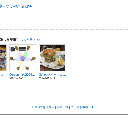
拶（つぶやき漫画56）
像つき記事
もっと見る >>
5月のツイートまとめ
QueenⅡの2026Mixをドルビーアトモスの7.1.4chスピーカーで聴く
3月のツイートまとめ③新宿のお高いハンバーガー（SHOUGUN BURGER）を食べた話
2026-05-16
2026-03-31
つぶやき漫画４
|
記事一覧
|
つぶやき漫画２