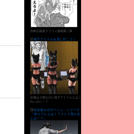
自称正統派ラブコメ漫画第二弾
②
地下アイドルを見に行こう！
会場は２階なのに地下アイドルとはこ
れいかに！？
③
社会派ルポタージュ・シリーズ
『JKリフレとは！？メイド耳かき
とは！？』