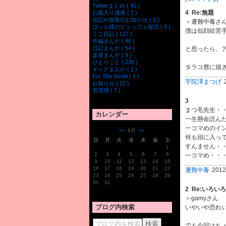
Twitterまとめ ( 41 )
4
Re:無題
お蔵入り漫画 ( 1 )
追記や加筆のお知らせ ( 2 )
＞遭難中毒さ
ぼっち様のビュッフェ探訪 ( 0 )
僕は似顔絵苦
ミニ日記 ( 127 )
中編まんが ( 46 )
日記まんが ( 54 )
と思ったら、
楽屋まんが ( 9 )
ひとりごと ( 236 )
タラコ唇に描
ギャグまんが ( 1 )
For The World ( 1 )
宇院澤まつげ
お知らせ ( 22 )
管理用 ( 7 )
3
まつ毛先生・
カレンダー
一生懸命読ん
一コマめのイ
<<
8月
>>
何も頭に入っ
日
月
火
水
木
金
土
すんません・
1
2
3
4
5
6
7
8
一コマめ・・
9
10
11
12
13
14
15
16
17
18
19
20
21
22
遭難中毒
2012
23
24
25
26
27
28
29
30
31
2
Re:いろい
＞gamyさん
ブログ内検索
いやいや恐れ
でも今回はち