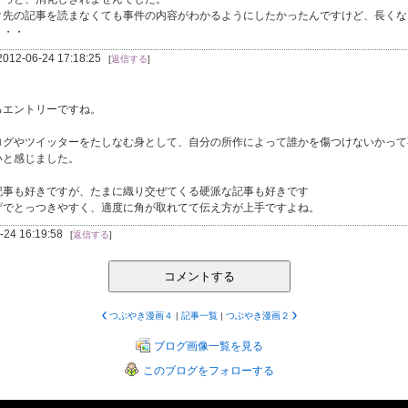
ク先の記事を読まなくても事件の内容がわかるようにしたかったんですけど、長くな
・・・
2012-06-24 17:18:25
[
返信する
]
るエントリーですね。
ログやツイッターをたしなむ身として、自分の所作によって誰かを傷つけないかって
いと感じました。
記事も好きですが、たまに織り交ぜてくる硬派な記事も好きです
げでとっつきやすく、適度に角が取れてて伝え方が上手ですよね。
-24 16:19:58
[
返信する
]
コメントする
つぶやき漫画４
|
記事一覧
|
つぶやき漫画２
ブログ画像一覧を見る
このブログをフォローする