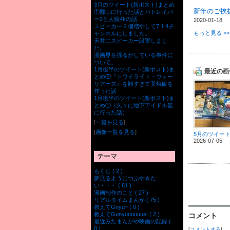
3月のツイート(新ポスト)まとめ
新年のご挨
①郡山に行った話とパトレイバ
ー2と人狼4kの話
2020-01-18
スピーカー２個増やして7.1.4チ
もっと見る >>
ャンネルにしました。
天井にスピーカー設置しまし
た。
漫画界を揺るがしている事件に
ついて。
1月後半のツイート(新ポスト)ま
最近の画
とめ②『トワイライト・ウォー
リアーズ』を観すぎて叉焼飯を
作った話
1月後半のツイート(新ポスト)ま
とめ①（久々に地下アイドル観
に行った話）
[
一覧を見る
]
[
画像一覧を見る
]
2026-07-05
テーマ
もくじ ( 2 )
夢見るようにつぶやきた
い・・・ ( 61 )
漫画制作のこと ( 27 )
リアルタイムまんが ( 75 )
教えてGnyu~ ( 0 )
教えてGunyuuuuuue! ( 2 )
コメント
最近みたまんがや映画の記録 (
0 )
[
コメントする
]