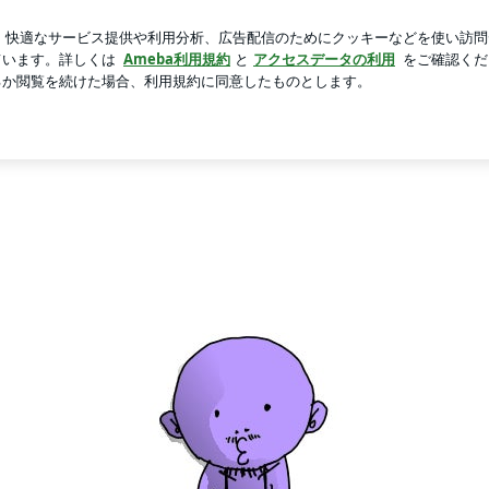
ランの約束
新規登録
ログ
芸能人ブログ
人気ブログ
は気になる。
いだろうけど私は気になる
まにアップしてます