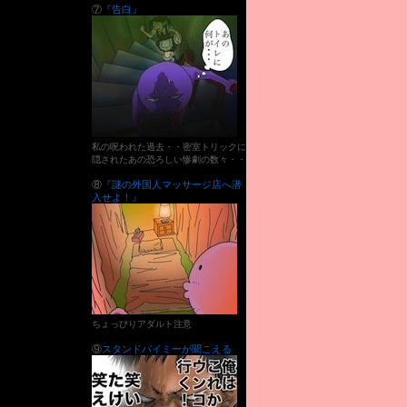
⑦
『告白』
私の呪われた過去・・密室トリックに
隠されたあの恐ろしい惨劇の数々・・
⑧
『謎の外国人マッサージ店へ潜
入せよ！』
ちょっぴりアダルト注意
⑨
スタンドバイミーが聞こえる