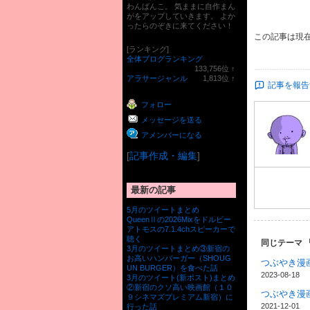
わんばんこ。 気ままに自作まん
がをアップしていきます。 よか
ったらのぞきに来てください！
この記事は現
[ランキング]
全体ブログランキング
133,756
位
↑
ラ
アラサージャンル
1,813
位
↑
記事を報告
ン
ラ
キ
ン
フォロー
ン
キ
グ
ン
メッセージを送る
上
グ
昇
上
アメンバーになる
昇
[
記事作成・編集
]
最新の記事
5月のツイートまとめ
QueenⅡの2026Mixをドルビー
アトモスの7.1.4chスピーカーで
聴く
同じテーマ 
3月のツイートまとめ③新宿の
お高いハンバーガー（SHOUG
つぶやき漫画
UN BURGER）を食べた話
2023-08-18
3月のツイート(新ポスト)まとめ
②新宿のクソ高い映画館（１０
つぶやき漫画
９シネマズプレミアム新宿）に
2021-12-01
行った話