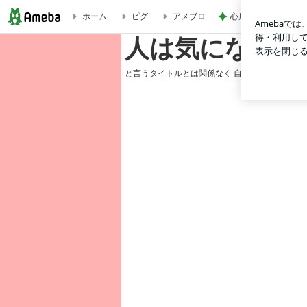
心底安堵したレスト
ホーム
ピグ
アメブロ
この記事は公開停止中です | 人は気にならないだろうけど私
人は気にならな
と言うタイトルとは関係なく 自作まんがを気ま