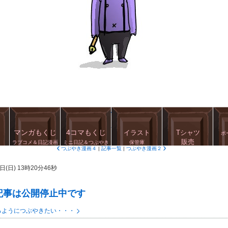
ブログ画像一覧を見る
このブログをフォローする
マンガもくじ
4コマもくじ
イラスト
Tシャツ
ポ
販売
ラブコメ＆日記漫画
ミニ日記＆つぶやき
保管庫
つぶやき漫画４
|
記事一覧
|
つぶやき漫画２
日(日) 13時20分46秒
記事は公開停止中です
るようにつぶやきたい・・・