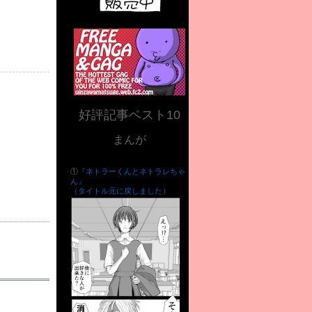
好評記事ベスト10
まんが
①
『ネトラーくんとネトラレちゃ
ん』
（タイトル元に戻しました）