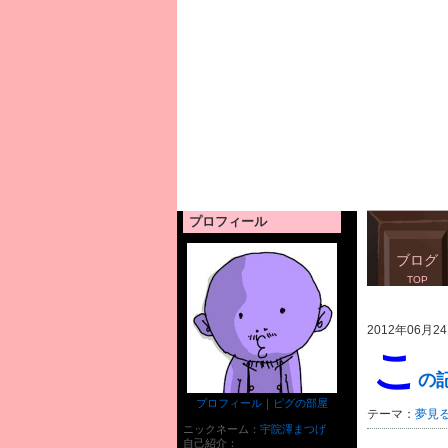
プロフィール
ブログ
TOP
2012年06月24
こ
の
プロフィール
｜
ピグの部屋
テーマ：
夢見
ニックネーム：
宇院澤まつげ
自己紹介：