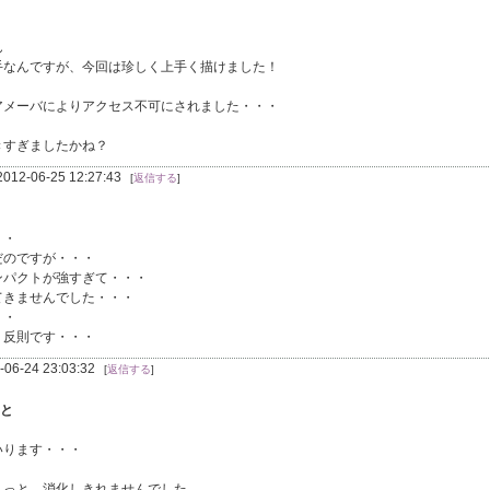
ん
手なんですが、今回は珍しく上手く描けました！
アメーバによりアクセス不可にされました・・・
きすぎましたかね？
2012-06-25 12:27:43
[
返信する
]
・・
だのですが・・・
ンパクトが強すぎて・・・
てきませんでした・・・
・・
・反則です・・・
-06-24 23:03:32
[
返信する
]
ろと
いります・・・
ょっと、消化しきれませんでした。