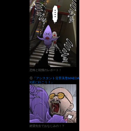
恐怖と戦慄のレポート！
⑥
『アシスタント背景美塾MAEDA
X派に行こう！』
絶望先生でおなじみの！？