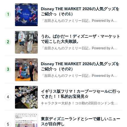
Disney THE MARKET 2026の人気グッズを
ご紹介っ（その1）
1
「吉田さんちのファミリー日記」Powered by Ame
ba 吉田さんファミリーオフィシャルブログ
うわ。ばかだー！ディズニーザ・マーケット
で起こした大失敗談。
2
「吉田さんちのファミリー日記」Powered by Ame
ba 吉田さんファミリーオフィシャルブログ
Disney THE MARKET 2026の人気グッズを
ご紹介っ（その2）
3
「吉田さんちのファミリー日記」Powered by Ame
ba 吉田さんファミリーオフィシャルブログ
イギリス版フリマ！カーブーツセールに行っ
てきた！！私的お宝発見☆
4
キャラクター大好き！コロ助の2回目ロンドン生活
にっき★
東京ディズニーランドとシーで嬉しいニュー
スが目白押し
5