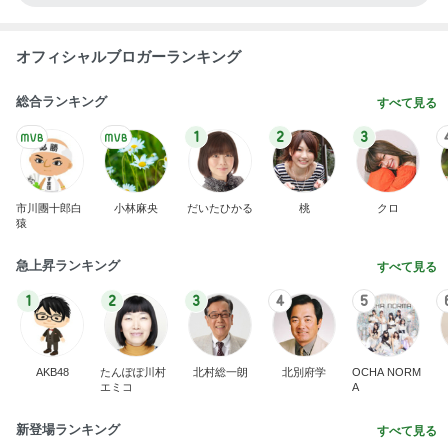
オフィシャルブロガーランキング
総合ランキング
すべて見る
1
2
3
市川團十郎白
小林麻央
だいたひかる
桃
クロ
猿
急上昇ランキング
すべて見る
1
2
3
4
5
AKB48
たんぽぽ川村
北村総一朗
北別府学
OCHA NORM
エミコ
A
新登場ランキング
すべて見る