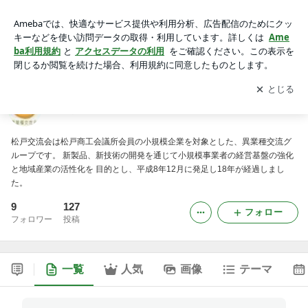
松戸異業種交流会ブログ
アプリをダウンロードして
ブログの更新通知
を受け取りまし
開く
ょう。
松戸異業種交流会ブログ
松戸交流会は松戸商工会議所会員の小規模企業を対象とした、異業種交流グ
ループです。 新製品、新技術の開発を通じて小規模事業者の経営基盤の強化
と地域産業の活性化を 目的とし、平成8年12月に発足し18年が経過しまし
た。
9
127
フォロー
フォロワー
投稿
一覧
人気
画像
テーマ