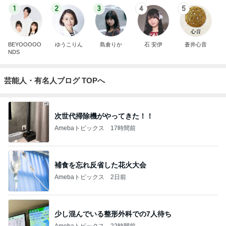
1
2
3
4
5
BEYOOOOO
ゆうこりん
島倉りか
石 安伊
蒼井心音
NDS
芸能人・有名人ブログ TOPへ
次世代掃除機がやってきた！！
Amebaトピックス
17時間前
補食を忘れ反省した花火大会
Amebaトピックス
2日前
少し混んでいる整形外科での7人待ち
Amebaトピックス
22時間前