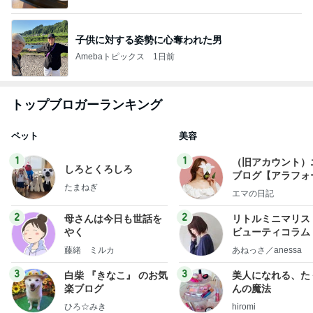
子供に対する姿勢に心奪われた男
Amebaトピックス
1日前
トップブロガーランキング
ペット
美容
1
1
（旧アカウント）
しろとくろしろ
ブログ【アラフォ
たまねぎ
社売却セカンドラ
エマの日記
フ】
2
2
母さんは今日も世話を
リトルミニマリス
やく
ビューティコラム 
little minimalist'
藤緒 ミルカ
あねっさ／anessa
uty colum
3
3
白柴 『きなこ』 のお気
美人になれる、た
楽ブログ
んの魔法
ひろ☆みき
hiromi