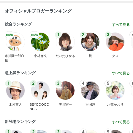
オフィシャルブロガーランキング
総合ランキング
すべて見る
1
2
3
市川團十郎白
小林麻央
だいたひかる
桃
クロ
猿
急上昇ランキング
すべて見る
1
2
3
4
5
木村直人
BEYOOOOO
美川憲一
吉岡淳
水森かおり
NDS
新登場ランキング
すべて見る
1
2
3
4
5