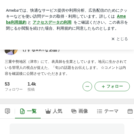
三重中勢の旬便り・・第二章・・ （津の表具師がお届けするA
RTなお話）
アプリをダウンロードして
ブログの更新通知
を受け取りまし
開く
ょう。
三重中勢の旬便り・・第二章・・ （津の表具師がお届
けするARTなお話）
三重中勢地区（津市）にて、表具師を生業としています。地元に生かされて
いる管理人の視点が捉えた、「旬｣の話題をお伝えします。 ☆コメントは内
容を確認後に公開させていただきます。
53
1.4k
フォロー
フォロワー
投稿
一覧
人気
画像
テーマ