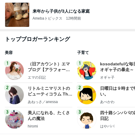
来年から子供が3人になる家庭
Amebaトピックス
12時間前
トップブロガーランキング
美容
子育て
1
1
（旧アカウント）エマ
kosodatefulな毎
ブログ【アラフォー会
オギャ子の暴走～
社売却セカンドライ
エマの日記
オギャ子
フ】
2
2
リトルミニマリストの
日曜日は９時まで
ビューティコラム The
い。
little minimalist's bea
あねっさ／anessa
あべかわ
uty colum
3
3
美人になれる、たくさ
四十路シンパパの
んの魔法
日記
hiromi
はやパパ