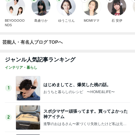
BEYOOOOO
島倉りか
ゆうこりん
MOMIママ
石 安伊
NDS
芸能人・有名人ブログ TOPへ
ジャンル人気記事ランキング
インテリア・暮らし
はじめましてと、爆笑した桃の話。
1
おうちと暮らしのレシピ 〜HOME&LIFE〜
スポ少マザー頑張ってます。買ってよかった
神アイテム
2
進撃のおはるさん〜家づくり失敗したけど私は元気
です〜