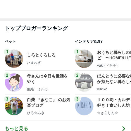
ピ 〜HOME&LI
たまねぎ
yuki (ドキ子）
2
2
母さんは今日も世話を
ほんとうに必要な
やく
か持たない暮らし
ep Life Simple
藤緒 ミルカ
yukiko
ンテリアのきろく
3
3
白柴 『きなこ』 のお気
１００均・カルデ
楽ブログ
好き！食いしん坊
らりん☆のブログ
ひろ☆みき
☆きらりん☆
もっと見る
オフィシャルブロガーランキング
総合ランキング
すべて見る
1
2
3