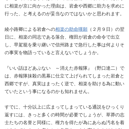
に相楽が京に向かった理由は、岩倉や西郷に助力を求めに
行った、と考えるのが妥当なのではないかと思われます。
綾小路卿による岩倉への
相楽の助命嘆願
（２月９日）の翌
日に、相楽の同志である落合、権田が岩倉の命令で出立
し、早駕籠を乗り継いで信州路まで急行した事は何よりそ
の事実を物語っていると言えないでしょうか。
『いい話ほどあぶない ～消えた赤報隊』（野口達二）で
は、赤報隊抹殺の黒幕に仕立て上げられてしまった岩倉と
西郷ですが、真実はまったく逆で、相楽を助ける為に動い
ていたという事になるのかも知れません。
すでに、十分以上に広まってしまっている通説をひっくり
返すには、きっと多くの時間が必要でしょうが、草莽の志
士たちの名誉と同様に、権力を得たが為にあらぬ汚名を着