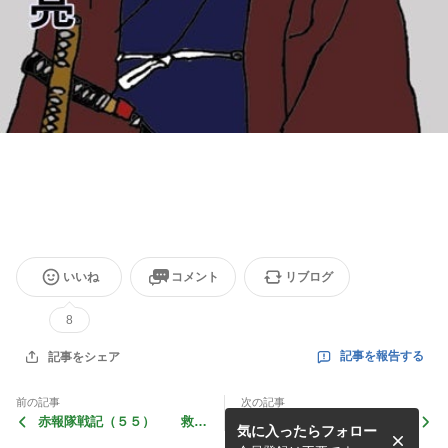
いいね
コメント
リブログ
8
記事を報告する
記事をシェア
前の記事
次の記事
赤報隊戦記（５５） 救わ
赤報隊戦記（５３） 偽官軍
気に入ったらフォロー
れざる命