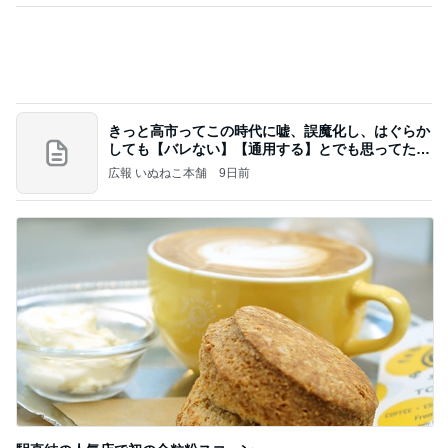
業務用アイスどこに売ってる？ロッテやタカナシ等
安い市販の2リットルアイスは業務スーパーやシャ
トレ
AKO | Smart Life
9日前
かとうかず子 薬をなくし慌てて戻る
Amebaトピックス
1日前
【ヤマハ発動機】～トートバック～【三越伊勢丹】
株主優待を楽しんで～tasayuryのブログ
14日前