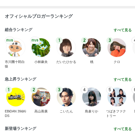
市川團十郎白
小林麻央
だいたひかる
桃
クロ
猿
急上昇ランキング
すべて見る
1
2
3
4
5
EBiDAN 39&Ki
高山善廣
こいたん
島倉りか
つばきファク
DS
トリー
新登場ランキング
すべて見る
1
2
3
4
5
BEYOOOOO
島倉りか
ゆうこりん
石 安伊
蒼井心音
NDS
晩酌が進む長芋の簡単おつまみ
Amebaトピックス
1日前