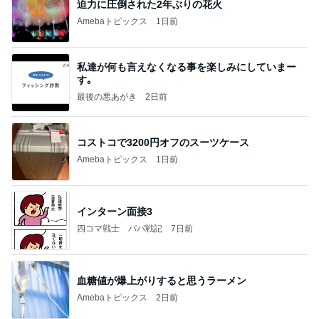
川崎希 紛失し作り直した夫の鍵
Amebaトピックス
2日前
今週から停電が始まる?! 片山さつき大臣の警告がE
BS、RV、そしてGESARA宣言が⁈
心の道標【旧：ヤ～ベェのブログ】
15時間前
古村比呂 ヘアカラーとメイク学習
Amebaトピックス
1日前
20260803 鬼郁隊4人衆で中ちゃん釣行 写メ
中ちゃんのブログ
2日前
期待が大き過ぎたビジホの朝食
Amebaトピックス
11時間前