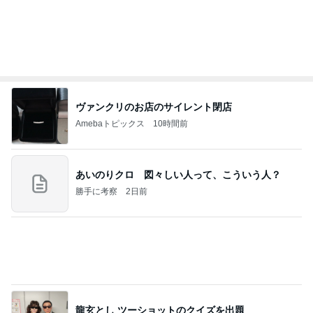
小原正子 プール後のカレーうどん
Amebaトピックス
1日前
クロとこいたんって何かあったの？
あいのりブログ
1日前
もっと早く買えばよかったもの
Amebaトピックス
1日前
当ブログの売り上げ件数、一部公開します…
世帯年収500万 ゆるゆる4人家族の節約ブログ 〜
2日前
ケチ旦那と金銭感覚マヒ嫁の日々〜