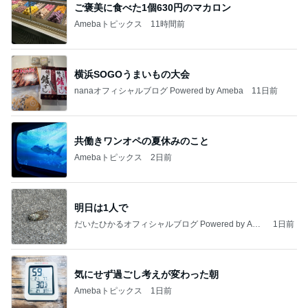
明日は1人で
だいたひかるオフィシャルブログ Powered by Ame
1日前
ba
気にせず過ごし考えが変わった朝
Amebaトピックス
1日前
2026/07/28(K) 4本
何でかな？何でだろ？
11日前