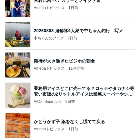
娘の文句にブチ切れたお泊まり会
Amebaトピックス
1日前
《3年連続》瑶子さま 懇意の高級カーディーラー
協賛のイベントにご出席…宮内庁が懸念する“熱心
すぎ
hirokoの✿Love＆Awakening✿
9日前