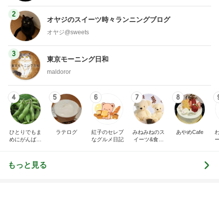
2
オヤジのスイーツ時々ランニングブログ
オヤジ@sweets
3
東京モーニング日和
maldoror
4
5
6
7
8
ひとりでもま
ラテログ
紅子のセレブ
みねみねのス
あやめCafe
めにがんばる
なグルメ日記
イーツ&食パ
ブログ
ンブログ❤️
もっと見る
おばさんが手に取った若者向けコスメ
Amebaトピックス
1日前