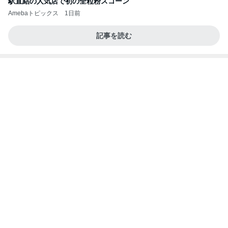
予約が取れたとうもろこしのかき氷
Amebaトピックス
1日前
記事を読む
ヴァンクリのお店のサイレント閉店
Amebaトピックス
10時間前
あいのりクロ 図々しい人って、こういう人？
勝手に考察
2日前