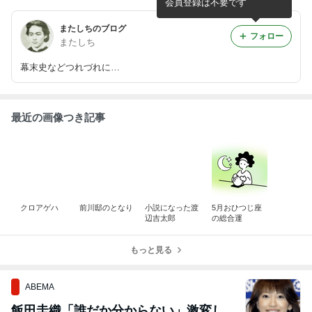
会員登録は不要です
またしちのブログ
フォロー
またしち
幕末史などつれづれに…
最近の画像つき記事
クロアゲハ
前川邸のとなり
小説になった渡
5月おひつじ座
辺吉太郎
の総合運
もっと見る
ABEMA
飯田圭織「誰だか分からない」激変し