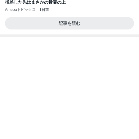
私達が何も言えなくなる事を楽しみにしていまー
す｡
最後の悪あがき
2日前
コストコで3200円オフのスーツケース
Amebaトピックス
1日前
インターン面接3
四コマ戦士 パパ戦記
7日前
血糖値が爆上がりすると思うラーメン
Amebaトピックス
2日前
きっと高市ってこの時代に嘘、誤魔化し、はぐらか