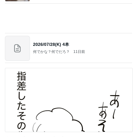
指差した先はまさかの骨壷の上
Amebaトピックス
1日前
記事を読む
堀ちえみの夫 一人で夕飯を思案中
Amebaトピックス
1日前
今日の服装 ブログ読んでくれてて嬉しい瞬間。
桃オフィシャルブログ Powered by Ameba
1日前
迫力に圧倒された2年ぶりの花火
Amebaトピックス
1日前