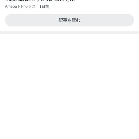
夫が甘い4歳次女の頭の回転力
Amebaトピックス
20時間前
美味しいお茶とお菓子で。母とティータイム
小林礼奈オフィシャルブログ「小林礼奈のブーブー
9日前
ブログ」Powered by Ameba