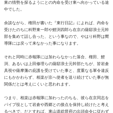
東の情勢を探るようにとの内命を受け東へ向かっている途
中でした。
余談ながら、権田が書いた『東行日記』によれば、内命を
受けたのちに科野東一郎や鯉渕四郎ら在京の薩邸浪士元幹
部を集めて話し合った、という事なので、やはり科野は嚮
導隊には戻って来なかった事になります。
それと同時に赤報隊には加わらなかった落合、権田、鯉
渕、あるいは上田修理らの薩邸浪士元幹部たちが、皆岩倉
具視や薩摩藩の庇護を受けていた事と、度重なる軍令違反
にもかかわらず、相楽が京へ使者を送り続けていた事が無
関係だとは考えにくいと思われます。
つまり、相楽は赤報隊に加わったのちも、彼ら在京同志を
パイプ役として岩倉や西郷との接点を保持し続けたと考え
るべきで、だとすれば、東山道総督府の出頭命令に従わず