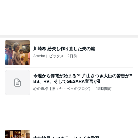
龍玄とし ツーショットのクイズを出題
Amebaトピックス
1日前
夢見さんから 揺れが激しく注意していましょう❗️
マリアオフィシャルブログ「ひむかの風にさそわれ
9日前
て」Powered by Ameba
魚嫌いの子どもと我が家のビタミンD
Amebaトピックス
1日前
ポップマートDIMOO×ピクサー☆
ディズニーファン Dのブログ
7日前