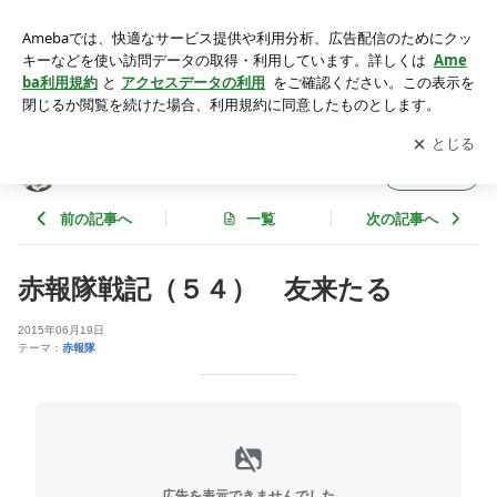
赤報隊戦記（５４） 友来たる | またしちのブログ
アプリをダウンロードして
ブログの更新通知
を受け取りまし
開く
ょう。
またしちのブログ
フォロー
前の記事へ
一覧
次の記事へ
赤報隊戦記（５４） 友来たる
2015年06月19日
テーマ：
赤報隊
広告を表示できませんでした