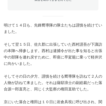
明けて１４日も、先鋒嚮導隊の隊士たちは謹慎を続けてい
ました。
そして翌１５日、佐久郡に出張していた西村謹吾が下諏訪
の本陣へ帰参します。西村は逮捕令が出た事を知ると出張
中の部隊を連れ戻すために、即座に早駕籠に乗って軽井沢
に向かいました。
そしてその日の夕方、謹慎を続ける嚮導隊を訪ねて２人の
人物が訪ねて来ました。それは薩邸浪士の副総裁だった落
合源一郎直亮と、同じく大監察の権田直助でした。
京にいた落合と権田は１０日に岩倉具視に呼び出され、関