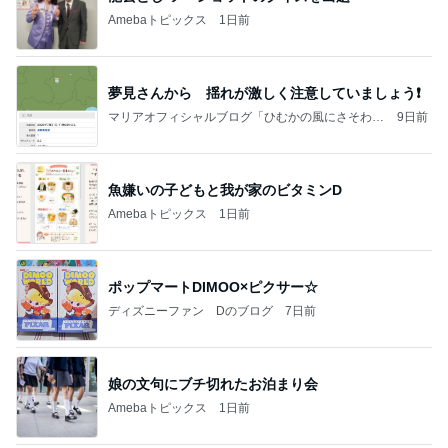
假屋崎省吾 にんにく6個分のもつ鍋
Amebaトピックス
1日前
今日の家事スタイル！
堀ちえみオフィシャルブログ「hori-day」Powered
3日前
by Ameba