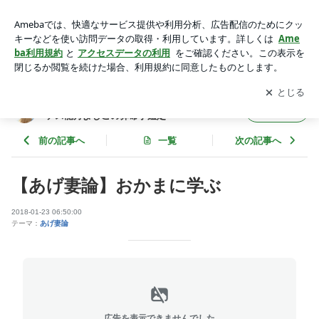
【あげ妻論】おかまに学ぶ | 天命を開花し豊かで輝く人生を✨
元銀座ホステス龍月よしこの算命学鑑定
アプリをダウンロードして
ブログの更新通知
を受け取りまし
開く
ょう。
天命を開花し豊かで輝く人生を✨元銀座ホス
フォロー
テス龍月よしこの算命学鑑定
前の記事へ
一覧
次の記事へ
【あげ妻論】おかまに学ぶ
2018-01-23 06:50:00
テーマ：
あげ妻論
広告を表示できませんでした