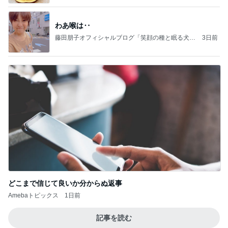
わあ喉は‥
藤田朋子オフィシャルブログ「笑顔の種と眠る犬」
3日前
Powered by Ameba
どこまで信じて良いか分からぬ返事
Amebaトピックス
1日前
記事を読む