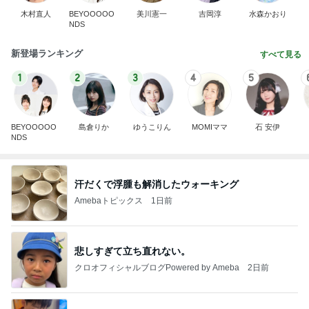
木村直人
BEYOOOOO
美川憲一
吉岡淳
水森かおり
NDS
新登場ランキング
すべて見る
1
2
3
4
5
BEYOOOOO
島倉りか
ゆうこりん
MOMIママ
石 安伊
NDS
汗だくで浮腫も解消したウォーキング
Amebaトピックス
1日前
悲しすぎて立ち直れない。
クロオフィシャルブログPowered by Ameba
2日前