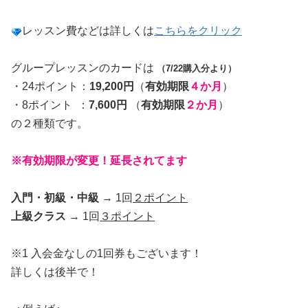
レッスン費などは詳しくは
こちらをクリック
グループレッスンのカードは
（7/22購入分より）
・24ポイント：
19,200円
（
有効期限
４か月
）
・8ポイント ：
7,600円
（
有効期限
２か月
）
の２種類です。
※有効期限が変更！延長されてます
入門・初級・中級
→ 1回
２ポイント
上級クラス
→ 1回
３ポイント
※1 入会金なしの1回券もございます！
詳しくは後半で！