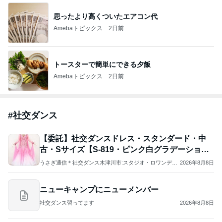
思ったより高くついたエアコン代
Amebaトピックス
2日前
トースターで簡単にできる夕飯
Amebaトピックス
2日前
#
社交ダンス
【委託】社交ダンスドレス・スタンダード・中
古・Sサイズ【S-819・ピンク白グラデーショ
ン】
うさぎ通信＊社交ダンス木津川市:スタジオ・ロワンディ
2026年8月8日
シー
ニューキャンプにニューメンバー
社交ダンス習ってます
2026年8月8日