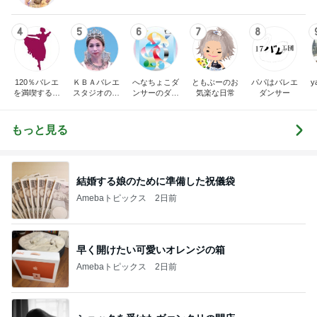
4
5
6
7
8
120％バレエ
ＫＢＡバレエ
へなちょこダ
ともぶーのお
パパはバレエ
y
を満喫するブ
スタジオのブ
ンサーのダン
気楽な日常
ダンサー
ログ♪
ログ
スと日常
もっと見る
結婚する娘のために準備した祝儀袋
Amebaトピックス
2日前
早く開けたい可愛いオレンジの箱
Amebaトピックス
2日前