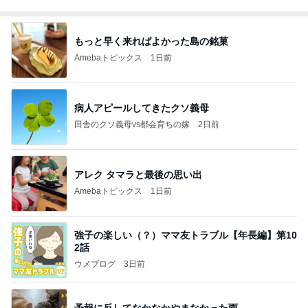
もっと早く来ればよかった島の銘菓
Amebaトピックス
1日前
病人アピールしてきたクソ義母
田舎のクソ義母vs都会育ちの嫁
2日前
アレク タマラと最後の思い出
Amebaトピックス
1日前
強子の楽しい（？）ママ友トラブル【年長編】第10
2話
ウメブログ
3日前