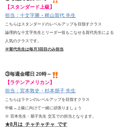
【スタンダード上級】
担当：十文字勝
・
梶山賀代 先生
こちらはスタンダードのレベルアップを目指すクラス
論理的な十文字先生とリーダー役もこなせる賀代先生による
人気のクラスです。
※賀代先生は毎月3回目のみ担当
③毎週金曜日 20時～
【ラテンアメリカン】
担当：宮本敦史・杉本朋子 先生
こちらはラテンのレベルアップを目指すクラス
中級→上級に向けて一緒に頑張りましょう
※ 宮本先生・朋子先生 交互での担当となります。
★8
月は チャチャチャ です