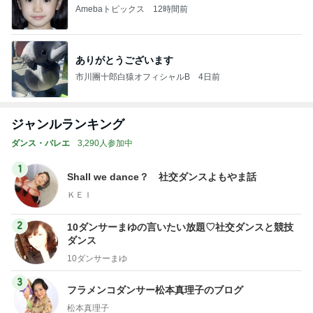
Amebaトピックス
12時間前
ありがとうございます
市川團十郎白猿オフィシャルB
4日前
ジャンルランキング
ダンス・バレエ
3,290人参加中
1
Shall we dance？ 社交ダンスよもやま話
ＫＥＩ
2
10ダンサーまゆの言いたい放題♡社交ダンスと競技
ダンス
10ダンサーまゆ
3
フラメンコダンサー松本真理子のブログ
松本真理子