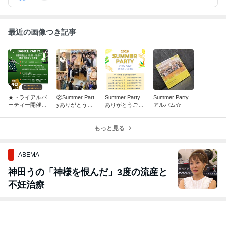
最近の画像つき記事
★トライアルパ
②Summer Part
Summer Party
Summer Party
ーティー開催の
yありがとうご
ありがとうござ
アルバム☆
お知らせ★
ざいました
いました☆
もっと見る
ABEMA
神田うの「神様を恨んだ」3度の流産と
不妊治療