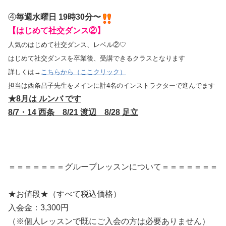
④
毎週水曜日 19時30分〜
【はじめて社交ダンス②】
人気のはじめて社交ダンス、レベル②♡
はじめて社交ダンスを卒業後、受講できるクラスとなります
詳しくは→
こちらから（ここクリック）
担当は西条昌子先生をメインに計4名のインストラクターで進んでます
★8月は ルンバ です
8/7・14 西条 8/21
渡辺 8/28 足立
＝＝＝＝＝＝＝グループレッスンについて＝＝＝＝＝＝＝
★お値段★（すべて税込価格）
入会金：3,300円
（※個人レッスンで既にご入会の方は必要ありません）