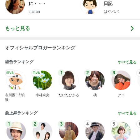
に・・・
日記
illallan
はやパパ
もっと見る
オフィシャルブロガーランキング
総合ランキング
すべて見る
1
2
3
市川團十郎白
小林麻央
だいたひかる
桃
クロ
猿
急上昇ランキング
すべて見る
1
2
3
4
5