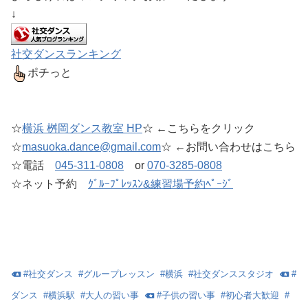
↓
社交ダンスランキング
ポチっと
☆
横浜 桝岡ダンス教室 HP
☆ ←こちらをクリック
☆
masuoka.dance@gmail.com
☆ ←お問い合わせはこちら
☆電話
045-311-0808
or
070-3285-0808
☆ネット予約
ｸﾞﾙｰﾌﾟﾚｯｽﾝ&練習場予約ﾍﾟｰｼﾞ
#
社交ダンス
#
グループレッスン
#
横浜
#
社交ダンススタジオ
#
ダンス
#
横浜駅
#
大人の習い事
#
子供の習い事
#
初心者大歓迎
#