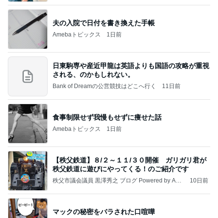
夫の入院で日付を書き換えた手帳
Amebaトピックス
1日前
日東駒専や産近甲龍は英語よりも国語の攻略が重視
される、のかもしれない。
Bank of Dreamの公営競技はどこへ行く
11日前
食事制限せず我慢もせずに痩せた話
Amebaトピックス
1日前
【秩父鉄道】８/２～１１/３０開催 ガリガリ君が
秩父鉄道に遊びにやってくる！のご紹介です
秩父市議会議員 黒澤秀之 ブログ Powered by Ame
10日前
ba
マックの秘密をバラされた口喧嘩