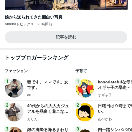
娘から送られてきた面白い写真
Amebaトピックス
23時間前
記事を読む
トップブロガーランキング
ファッション
子育て
1
1
妻です。ママです。女
kosodatefulな毎
です。
オギャ子の暴走～
eri.
オギャ子
2
2
40代からの大人カジュ
日曜日は９時まで
アルを品良く着こなす
い。
ファッションブログ
えりん
あべかわ
3
3
銀の滴降る降るまわり
四十路シンパパの