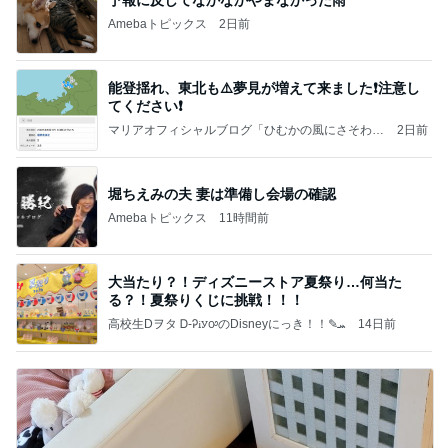
予報に反してなかなかやまなかった雨
Amebaトピックス
2日前
能登揺れ、東北も⚠️夢見が増えて来ました❗️注意し
てください❗️
マリアオフィシャルブログ「ひむかの風にさそわれ
2日前
て」Powered by Ameba
堀ちえみの夫 妻は準備し会場の確認
Amebaトピックス
11時間前
大当たり？！ディズニーストア夏祭り…何当た
る？！夏祭りくじに挑戦！！！
高校生Dヲタ Ꭰ-ᎮꭵꭹꭴのDisneyにっき！！✎ܚ
14日前