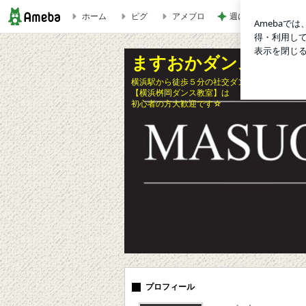
ホーム
ピグ
アメブロ
週に1回しか検診日
3月の練習場開放 | ますおかダンス教室ブログ〜ますろぐ〜
ますおかダンス教室
横浜駅から徒歩５分の社交ダンス教室
【横浜桝岡ダンス教室】は
初心者の方大歓迎です☆
プロフィール