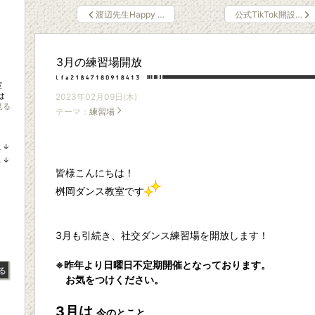
渡辺先生Happy …
公式TikTok開設…
3月の練習場開放
室
は
2023年02月09日(木)
見る
テーマ：
練習場
位
↓
ラ
位
↓
ン
ラ
皆様こんにちは！
キ
ン
ン
キ
桝岡ダンス教室です
グ
ン
下
グ
降
下
降
3月も引続き、社交ダンス練習場を開放します！
※昨年より日曜日不定期開催となっております。
る
お気をつけください。
3月は
今のとこと