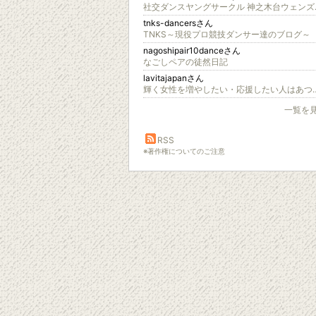
社交ダン
tnks-dancersさん
TNKS～現役プロ競技ダンサー達のブログ～
nagoshipair10danceさん
なごしペアの徒然日記
lavitajapanさん
輝く女性を増やしたい・応
一覧を
RSS
※著作権についてのご注意