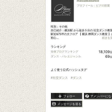
masuokadance
プロフィール
｜
ピグの部屋
性別：
その他
自己紹介：横浜駅 から徒歩５分の 社交ダンス教
駅近&75坪の大フロア 【 横浜 桝岡ダンス教室 】
初心...
続きを
ランキング
18,109
全体ブログランキング
69
ダンス・バレエジャンル
よく使う公式ハッシュタグ
#社交ダンス
#ダンス
フォロー
アメンバーにな
メッセージを送る