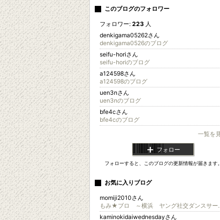
このブログのフォロワー
フォロワー:
223
人
denkigama05262さん
denkigama0526のブログ
seifu-horiさん
seifu-horiのブログ
a124598さん
a124598のブログ
uen3nさん
uen3nのブログ
bfe4cさん
bfe4cのブログ
一覧を
フォロー
フォローすると、このブログの更新情報が届きます
お気に入りブログ
momiji2010さん
もみ★ブロ ～横浜 ヤン
kaminokidaiwednesdayさん