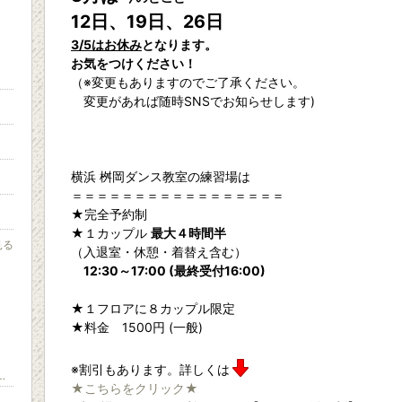
12日、19日、26日
3/5はお休み
となります。
お気をつけください！
（※変更もありますのでご了承ください。
変更があれば随時SNSでお知らせします)
横浜 桝岡ダンス教室の練習場は
＝＝＝＝＝＝＝＝＝＝＝＝＝＝＝＝＝
★完全予約制
★１カップル
最大４時間半
見る
（入退室・休憩・着替え含む）
12:30～17:00 (最終受付16:00)
。
★１フロアに８カップル限定
★料金 1500円 (一般)
※割引もあります。詳しくは
グ社交ダンスサークルもみじのブログ～
★こちらをクリック★