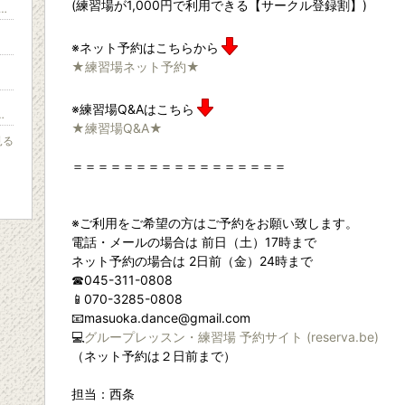
(練習場が1,000円で利用できる【サークル登録割】)
スヤングサークル 神之木台ウェンズデー
※ネット予約はこちらから
★練習場ネット予約★
※練習場Q&Aはこちら
援したい人はあつまれ〜♪
★練習場Q&A★
見る
＝＝＝＝＝＝＝＝＝＝＝＝＝＝＝＝＝
※ご利用をご希望の方はご予約をお願い致します。
電話・メールの場合は 前日（土）17時まで
ネット予約の場合は 2日前（金）24時まで
☎045-311-0808
📱070-3285-0808
📧masuoka.dance@gmail.com
💻
グループレッスン・練習場 予約サイト (reserva.be)
（ネット予約は２日前まで）
担当：西条