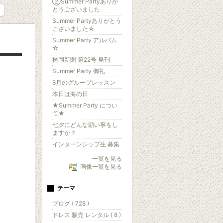
②Summer Partyありが
とうございました
Summer Partyありがとう
ございました☆
Summer Party アルバム
☆
桝岡新聞 第22号 発刊
Summer Party 御礼
8月のグループレッスン
本日は海の日
★Summer Party につい
て★
七夕にどんな願い事をし
ますか？
インターンシップ生 募集
一覧を見る
画像一覧を見る
テーマ
ブログ ( 728 )
ドレス 販売 レンタル ( 8 )