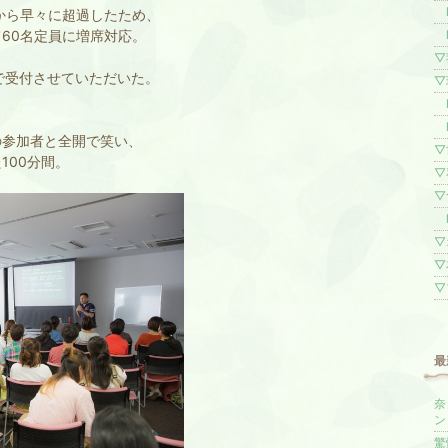
l
から早々に超過したため、
l
60名定員に増席対応。
▽
で受付させていただいた。
▽
l
l
の参加者と全開で笑い、
▽
100分間。
▽
▽
l
▽
▽
▽
最
奈
ン
驚