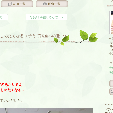
プ
記事一覧
画像一覧
文…
”我が子を信じるって…
きしめたくなる（子育て講座への想い）
性
お
自
N
中
ラ
全
教
”のあたりまえ』
きしめたくなる～
せていただいた。
＊＊
～す