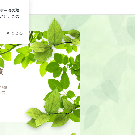
ログイン
＋親子塾『創』とと校長
校
宅塾
への