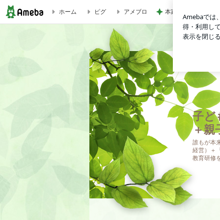
ホーム
ピグ
アメブロ
本家と比較しても変
100分後、あなたは我が子をだきしめたくなる（子育て講座へ
子ど
＋親
誰もが本
経営）＋
教育研修