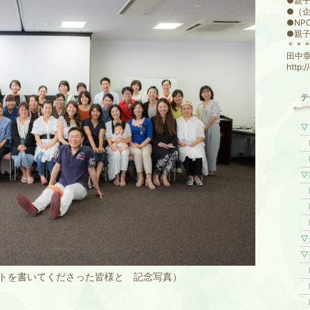
●親
●（
●NP
●親
＊＊
田中
http:
テ
▽
l
l
▽
l
l
l
▽
▽
l
トを書いてくださった皆様と 記念写真）
l
l