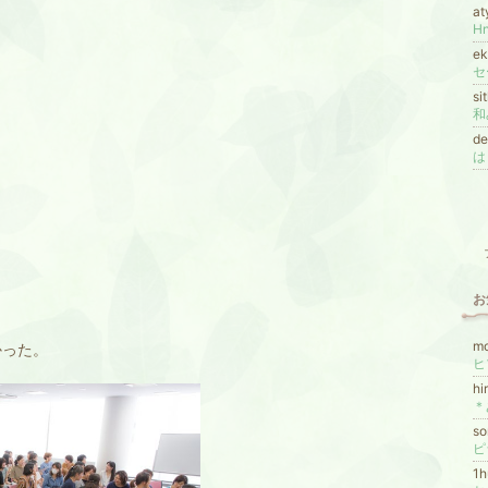
a
H
e
si
和
d
お
mo
かった。
ヒ
h
＊
s
ピ
1