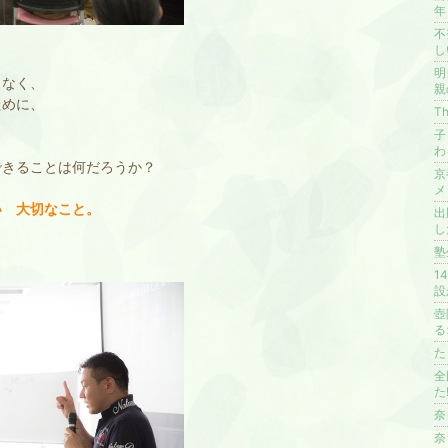
年
不
し
明
もなく、
親
ために、
T
子
わ
できることは何だろうか？
京
メ
い 大切なこと。
出
し
塾
1
設
壺
る
た
全
た‼
奈
奈