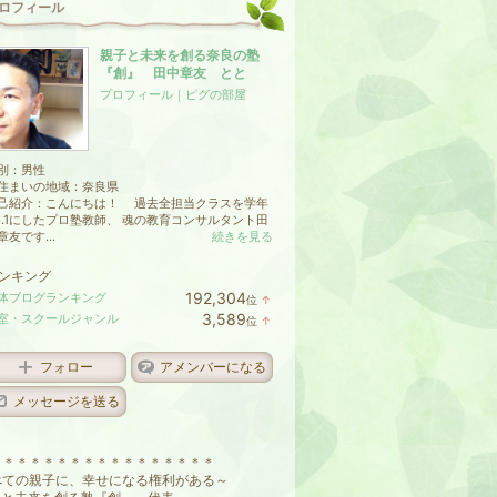
ロフィール
親子と未来を創る奈良の塾
『創』 田中章友 とと
プロフィール
｜
ピグの部屋
別：
男性
住まいの地域：
奈良県
己紹介：こんにちは！ 過去全担当クラスを学年
o.1にしたプロ塾教師、 魂の教育コンサルタント田
章友です...
続きを見る
ンキング
192,304
体ブログランキング
位
↑
ラ
3,589
室・スクールジャンル
位
↑
ン
ラ
キ
ン
ン
キ
フォロー
アメンバーになる
グ
ン
上
グ
メッセージを送る
昇
上
昇
＊＊＊＊＊＊＊＊＊＊＊＊＊＊＊＊＊
べての親子に、幸せになる権利がある～