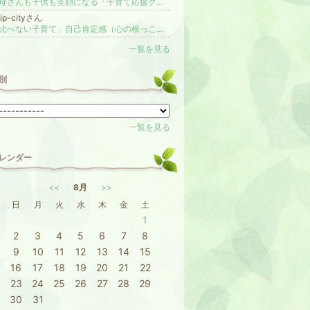
お母さんも子供も笑顔になる「子育て応援クラブ」
lip-cityさん
「比べない子育て」自己肯定感（心の根っこ）を育む子育てを伝えています
一覧を見る
別
一覧を見る
レンダー
<<
8月
>>
日
月
火
水
木
金
土
1
2
3
4
5
6
7
8
9
10
11
12
13
14
15
16
17
18
19
20
21
22
23
24
25
26
27
28
29
30
31