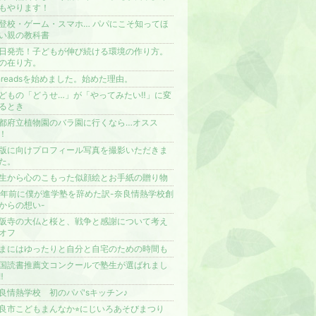
もやります！
登校・ゲーム・スマホ… パパにこそ知ってほ
い親の教科書
日発売！子どもが伸び続ける環境の作り方。
の在り方。
hreadsを始めました。始めた理由。
どもの「どうせ…」が「やってみたい‼️」に変
るとき
都府立植物園のバラ園に行くなら…オスス
！
版に向けプロフィール写真を撮影いただきま
た。
生から心のこもった似顔絵とお手紙の贈り物
4年前に僕が進学塾を辞めた訳-奈良情熱学校創
からの想い-
阪寺の大仏と桜と、戦争と感謝について考え
オフ
まにはゆったりと自分と自宅のための時間も
国読書推薦文コンクールで塾生が選ばれまし
️
良情熱学校 初のパパ'sキッチン♪
良市こどもまんなか⭐︎にじいろあそびまつり