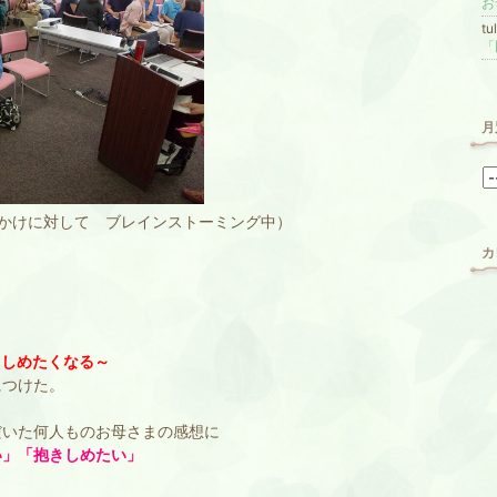
tu
月
かけに対して ブレインストーミング中）
カ
きしめたくなる～
につけた。
だいた何人ものお母さまの感想に
い」「抱きしめたい」