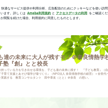
わらないリング
芸能人ブログ
人気ブログ
新規登録
の想い） | 子ども達の未来に大人が残すモノ＠奈良情熱学校
も達の未来に大人が残すモノ＠奈良情熱学
子塾『創』とと校長
来持っている力を引き出せる環境を、子ども達の未来に残す！ 『子ども教育』（自
『子育て支援とあそび場学び場づくり』（NPO法人 奈良情熱学校の経営）＋全世代
を実践する 教育コンサルタント 田中章友（とと）＠奈良 の想い。