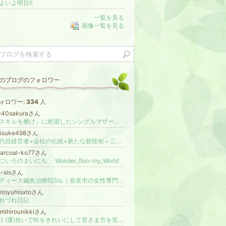
よいよ明日‼️
一覧を見る
画像一覧を見る
のブログのフォロワー
ォロワー:
334
人
040sakuraさん
「スキルを磨け」に絶望したシングルマザー｜さくら
aisuke498さん
三代目経営者×会社の伝統×新たな新技術＝三代目独自のブランド創造
harcoal-ko77さん
にいろのまいにち Wonder_floo-my_World
s-sisさん
レディース鍼灸治療院Sis.｜奈良市の女性専門鍼灸院｜自律神経・不妊・美容鍼・ダイエット
otoyuhisatoさん
れづれ日記
mihirounikkiさん
ゴミ(運)拾いで街をきれいにして皆さま方を笑顔にする日記