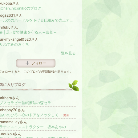
tyukobaさん
nChan_niconikoのブログ
koga2631さん
セールスのハードルを下げる仕組みで売上アップし、起業を成功させよう
thifukuさん
み | 足×食で健康を守る人～奈良～
ear-my-angel0520さん
はりねずみのおうち ～障がい児ファミリーをサポート～
一覧を見る
フォロー
フォローすると、このブログの更新情報が届きます。
気に入りブログ
ritheraさん
プノセラピー催眠療法の森セラ
irohappy70さん
あいのひろ～心のドアをノックして
更新
oramama-ayさん
ラティスインストラクター 坂本あやの
hutoukouさん