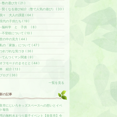
-塾の選び方 ( 21 )
-賢くなる遊び紹介（塾で人気の遊び） ( 33 )
我々 大人の課題 ( 64 )
現代の子供たち ( 19 )
-脳科学 と 子供 ( 8 )
-不登校について ( 10 )
世の中の見方 ( 44 )
私の「家族」について ( 47 )
つれづれな気づき ( 36 )
-てんつくマン関連 ( 9 )
オフモードのまそとと ( 44 )
本 紹介 ( 13 )
ブログ ( 36 )
一覧を見る
新の記事
良市にじいろキッズスペースへの想いとイベ
ト報告
愕の無料水まつり親子イベント【奈良市】今