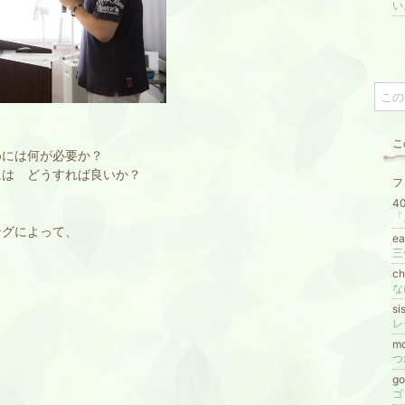
い
こ
めには何が必要か？
には どうすれば良いか？
フ
4
ングによって、
e
。
c
な
si
m
つ
go