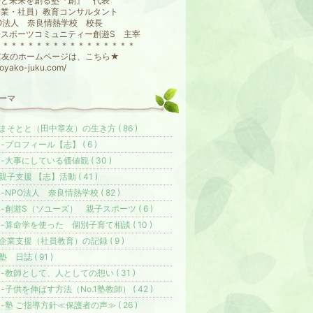
子と未来を創る塾『創』 代表
企業・社員）教育コンサルタント
O法人 奈良情熱学校 校長
子スポーツコミュニティー創遊S 主宰
＊＊＊＊＊＊＊＊＊＊＊＊＊＊＊＊＊
章友のホームページは、こちら★
//oyako-juku.com/
ーマ
まそとと（田中章友）の生き方 ( 86 )
-プロフィール【志】 ( 6 )
-大事にしている価値観 ( 30 )
親子支援 【志】活動 ( 41 )
-NPO法人 奈良情熱学校 ( 82 )
-創遊S（ソユーズ） 親子スポーツ ( 6 )
-算命学を使った 個別子育て相談 ( 10 )
企業支援（社員教育）の記録 ( 9 )
塾 日誌 ( 91 )
-教師として、人としての想い ( 31 )
-子供を伸ばす方法（No.1塾教師） ( 42 )
-塾 ご指導方針≪保護者の声≫ ( 26 )