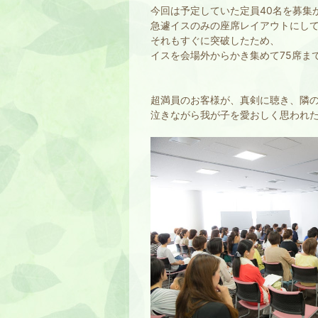
今回は予定していた定員40名を募集
急遽イスのみの座席レイアウトにして
それもすぐに突破したため、
イスを会場外からかき集めて75席ま
超満員のお客様が、真剣に聴き、隣
泣きながら我が子を愛おしく思われた