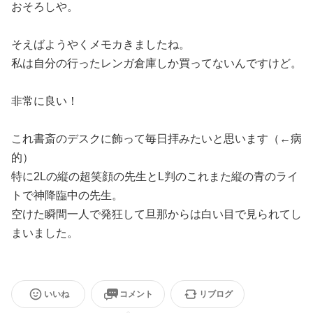
おそろしや。
そえばようやくメモカきましたね。
私は自分の行ったレンガ倉庫しか買ってないんですけど。
非常に良い！
これ書斎のデスクに飾って毎日拝みたいと思います（←病
的）
特に2Lの縦の超笑顔の先生とL判のこれまた縦の青のライ
トで神降臨中の先生。
空けた瞬間一人で発狂して旦那からは白い目で見られてし
まいました。
いいね
コメント
リブログ