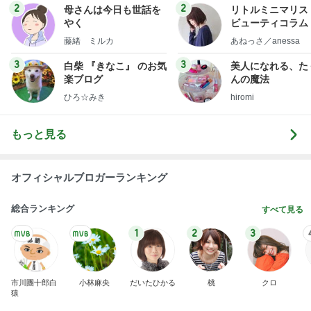
2
2
母さんは今日も世話を
リトルミニマリス
やく
ビューティコラム 
little minimalist'
藤緒 ミルカ
あねっさ／anessa
uty colum
3
3
白柴 『きなこ』 のお気
美人になれる、た
楽ブログ
んの魔法
ひろ☆みき
hiromi
もっと見る
オフィシャルブロガーランキング
総合ランキング
すべて見る
1
2
3
市川團十郎白
小林麻央
だいたひかる
桃
クロ
猿