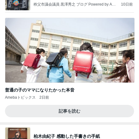
秩父市議会議員 黒澤秀之 ブログ Powered by Ame
10日前
ba
普通の子のママになりたかった本音
Amebaトピックス
2日前
記事を読む
柏木由紀子 感動した手書きの手紙