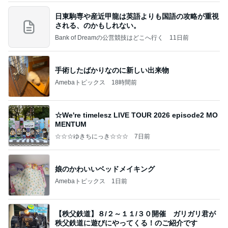
日東駒専や産近甲龍は英語よりも国語の攻略が重視
される、のかもしれない。
Bank of Dreamの公営競技はどこへ行く
11日前
手術したばかりなのに新しい出来物
Amebaトピックス
18時間前
☆We're timelesz LIVE TOUR 2026 episode2 MO
MENTUM
☆☆☆ゆきちにっき☆☆☆
7日前
娘のかわいいベッドメイキング
Amebaトピックス
1日前
【秩父鉄道】８/２～１１/３０開催 ガリガリ君が
秩父鉄道に遊びにやってくる！のご紹介です