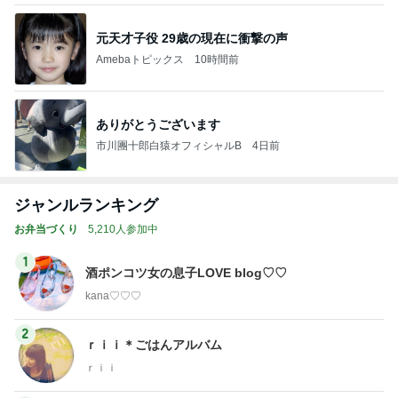
元天才子役 29歳の現在に衝撃の声
Amebaトピックス
10時間前
ありがとうございます
市川團十郎白猿オフィシャルB
4日前
ジャンルランキング
お弁当づくり
5,210人参加中
1
酒ポンコツ女の息子LOVE blog♡♡
kana♡♡♡
2
ｒｉｉ＊ごはんアルバム
ｒｉｉ