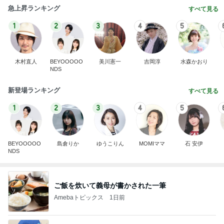
急上昇ランキング
すべて見る
1
2
3
4
5
木村直人
BEYOOOOO
美川憲一
吉岡淳
水森かおり
NDS
新登場ランキング
すべて見る
1
2
3
4
5
BEYOOOOO
島倉りか
ゆうこりん
MOMIママ
石 安伊
NDS
ご飯を炊いて義母が書かされた一筆
Amebaトピックス
1日前