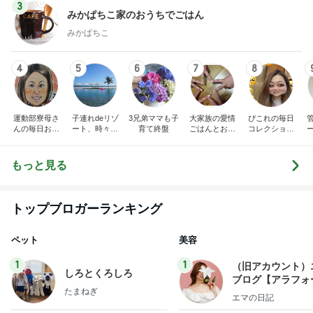
3
みかぱちこ家のおうちでごはん
みかぱちこ
4
5
6
7
8
運動部寮母さ
子連れdeリゾ
3兄弟ママも子
大家族の愛情
ぴこれの毎日
んの毎日お弁
ート、時々キ
育て終盤
ごはんとお弁
コレクション
当☆毎日ごは
ャラ弁
当❤︎
♬.*ﾟ
ん☆
もっと見る
トップブロガーランキング
ペット
美容
1
1
（旧アカウント）
しろとくろしろ
ブログ【アラフォ
たまねぎ
社売却セカンドラ
エマの日記
フ】