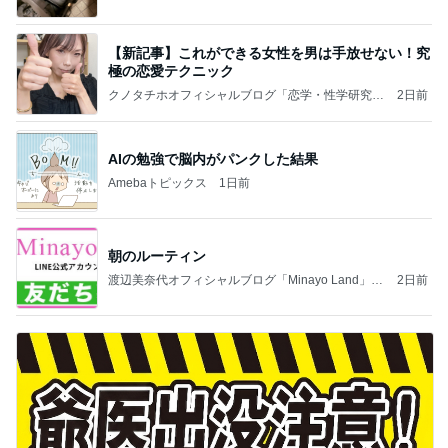
【新記事】これができる女性を男は手放せない！究
極の恋愛テクニック
クノタチホオフィシャルブログ「恋学・性学研究
2日前
室」Powered by Ameba
AIの勉強で脳内がパンクした結果
Amebaトピックス
1日前
朝のルーティン
渡辺美奈代オフィシャルブログ「Minayo Land」P
2日前
owered by Ameba