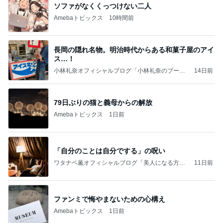
ソファがなくくっつけない二人
Amebaトピックス
10時間前
長岡の隠れ名物。明治時代からある和菓子屋のアイ
ス…！
小林礼奈オフィシャルブログ「小林礼奈のブーブ
14日前
ーブログ」Powered by Ameba
79日ぶりの猫と義母からの解放
Amebaトピックス
1日前
「自分のことは自分でする」の呪い
ワタナベ薫オフィシャルブログ「美人になる方
11日前
法」Powered by Ameba
ファンミで悔やまないための心構え
Amebaトピックス
1日前