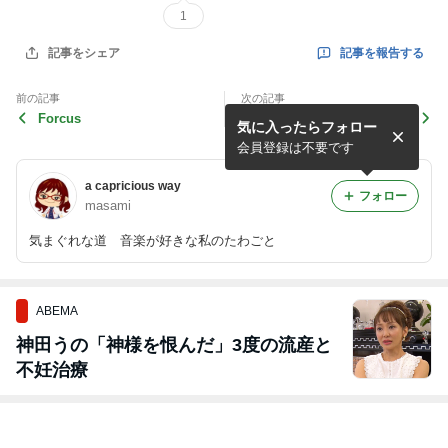
1
記事を報告する
記事をシェア
前の記事
次の記事
Forcus
ハンキー・パンキー
気に入ったらフォロー
会員登録は不要です
a capricious way
フォロー
masami
気まぐれな道 音楽が好きな私のたわごと
ABEMA
神田うの「神様を恨んだ」3度の流産と
不妊治療