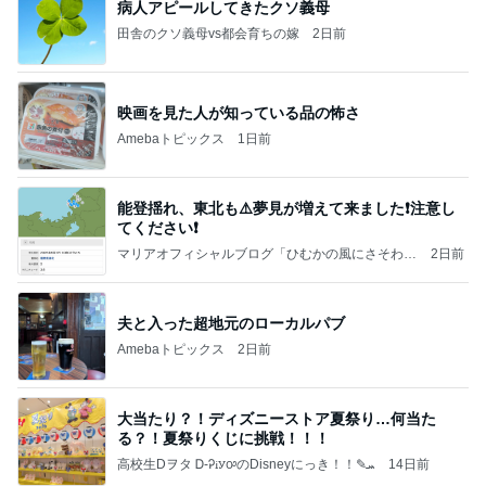
病人アピールしてきたクソ義母
田舎のクソ義母vs都会育ちの嫁
2日前
映画を見た人が知っている品の怖さ
Amebaトピックス
1日前
能登揺れ、東北も⚠️夢見が増えて来ました❗️注意し
てください❗️
マリアオフィシャルブログ「ひむかの風にさそわれ
2日前
て」Powered by Ameba
夫と入った超地元のローカルパブ
Amebaトピックス
2日前
大当たり？！ディズニーストア夏祭り…何当た
る？！夏祭りくじに挑戦！！！
高校生Dヲタ Ꭰ-ᎮꭵꭹꭴのDisneyにっき！！✎ܚ
14日前