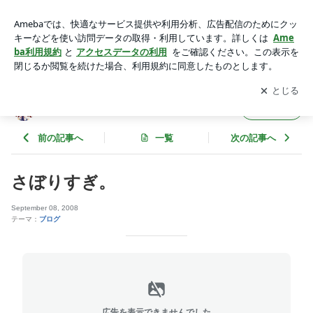
さぼりすぎ。 | a capricious way
アプリをダウンロードして
ブログの更新通知
を受け取りまし
開く
ょう。
a capricious way
フォロー
前の記事へ
一覧
次の記事へ
さぼりすぎ。
September 08, 2008
テーマ：
ブログ
広告を表示できませんでした