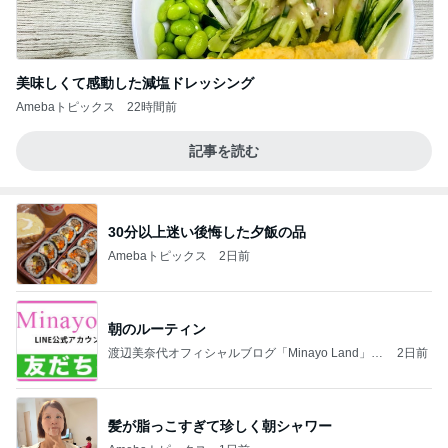
美味しくて感動した減塩ドレッシング
Amebaトピックス
22時間前
記事を読む
30分以上迷い後悔した夕飯の品
Amebaトピックス
2日前
朝のルーティン
渡辺美奈代オフィシャルブログ「Minayo Land」P
2日前
owered by Ameba
髪が脂っこすぎて珍しく朝シャワー