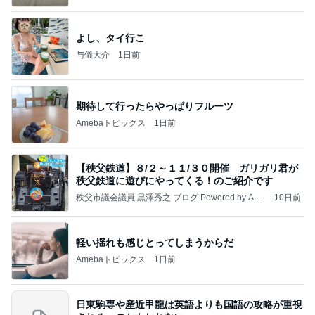
よし、タイ行こ
与儀大介
1日前
期待して行ったらやっぱりフルーツ
Amebaトピックス
1日前
【秩父鉄道】８/２～１１/３０開催 ガリガリ君が
秩父鉄道に遊びにやってくる！のご紹介です
秩父市議会議員 黒澤秀之 ブログ Powered by Ame
10日前
ba
軽い揺れも感じとってしまうからだ
Amebaトピックス
1日前
日東駒専や産近甲龍は英語よりも国語の攻略が重視