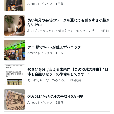
Amebaトピックス
1日前
良い氣分や妄想のワークを重ねても引き寄せが起き
ない理由
心のブレーキを外して引き寄せを加速させる方法：
4日前
引き寄せ研究所
クロ 駅でSuicaが使えずパニック
Amebaトピックス
1日前
㊗️喜びを分け合える未来❣️”【この混沌の理由】”⽇
本も⾦融リセットの準備をしてます ””
あいすくりーむ『めるころ』
3時間前
休み0日だった7月の手取り5万円弱
Amebaトピックス
2日前