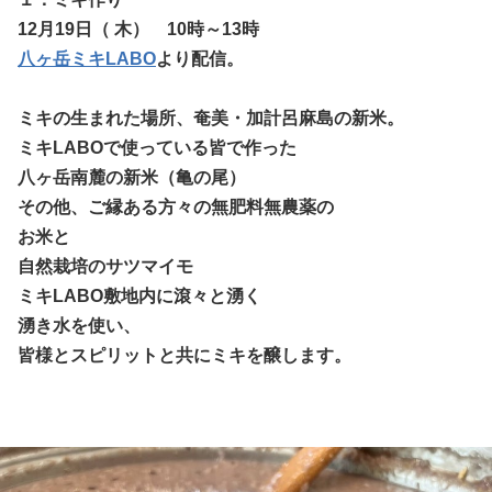
12月19日（ 木） 10時～13時
八ヶ岳ミキLABO
より配信。
ミキの生まれた場所、奄美・加計呂麻島の新米。
ミキLABOで使っている皆で作った
八ヶ岳南麓の新米（亀の尾）
その他、ご縁ある方々の無肥料無農薬の
お米と
自然栽培のサツマイモ
ミキLABO敷地内に滾々と湧く
湧き水を使い、
皆様とスピリットと共にミキを醸します。