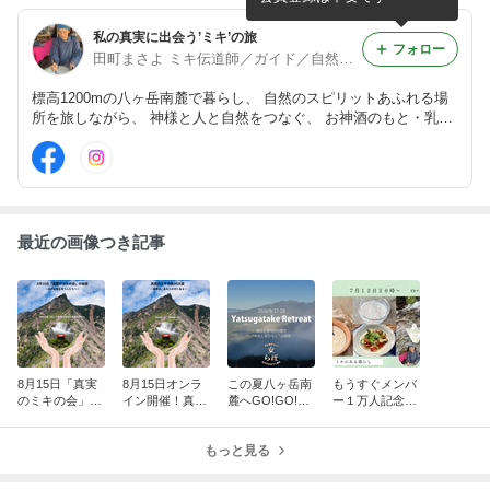
キング
私の真実に出会う’ミキ’の旅
フォロー
田町まさよ ミキ伝道師／ガイド／自然と人をつなぐ人
標高1200mの八ヶ岳南麓で暮らし、 自然のスピリットあふれる場
所を旅しながら、 神様と人と自然をつなぐ、 お神酒のもと・乳酸
発酵飲料ミキを伝える ミキ伝道師 田町まさよのブログです。
最近の画像つき記事
8月15日「真実
8月15日オンラ
この夏八ヶ岳南
もうすぐメンバ
のミキの会」の
イン開催！真実
麓へGO!GO!
ー１万人記念！
秘密 ～“水の記
を語るミキの会
～“わたし”をパ
FBグループの発
憶を持つ人たち
カッとひらく八
酵飲料ミキを愉
へ”
もっと見る
ヶ岳南麓リトリ
しむライブアー
ートのご案内
カイブ