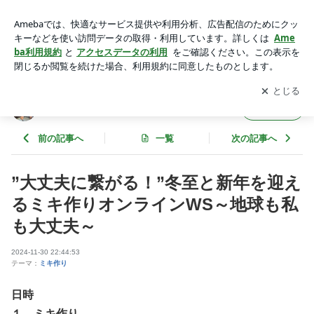
”大丈夫に繋がる！”冬至と新年を迎えるミキ作りオンラインW
S～地球も私も大丈夫～ | 私の真実に出会う’ミキ’の旅
アプリをダウンロードして
ブログの更新通知
を受け取りまし
開く
ょう。
私の真実に出会う’ミキ’の旅
フォロー
前の記事へ
一覧
次の記事へ
”大丈夫に繋がる！”冬至と新年を迎え
るミキ作りオンラインWS～地球も私
も大丈夫～
2024-11-30 22:44:53
テーマ：
ミキ作り
日時
１．
ミキ作り