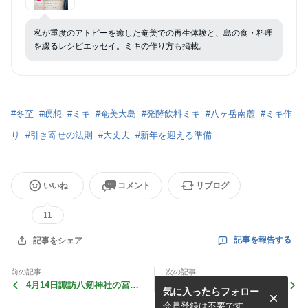
私が重度のアトピーを癒した奄美での再生体験と、島の食・料理
を綴るレシピエッセイ。ミキの作り方も掲載。
#
冬至
#
瞑想
#
ミキ
#
奄美大島
#
発酵飲料ミキ
#
八ヶ岳南麓
#
ミキ作
り
#
引き寄せの法則
#
大丈夫
#
新年を迎える準備
いいね
コメント
リブログ
11
記事を報告する
記事をシェア
前の記事
次の記事
4月14日諏訪八剱神社の宮司
里と山と繋ぐ、誕生日チャレ
気に入ったらフォロー
様の案内による春の諏訪大社
ンジ～お家から権現岳まで登
下社2社巡り＆諏訪湖ウオー
拝
会員登録は不要です