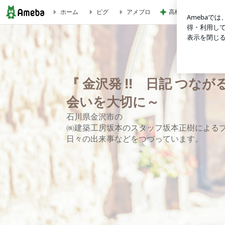
高橋英樹 ゴルフ前
ホーム
ピグ
アメブロ
【工事中の職人さんへのお茶出しって必要？】 | 『 金沢発 !
『 金沢発 !! 日記 つな
会いを大切に～
石川県金沢市の
㈱建築工房坂本のスタッフ坂本正樹によるブロ
日々の出来事などをつづっています。