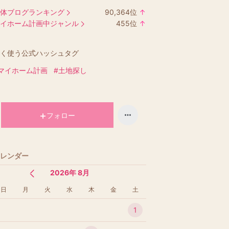
体ブログランキング
90,364
位
↑
ラ
イホーム計画中ジャンル
455
位
↑
ン
ラ
キ
ン
く使う公式ハッシュタグ
ン
キ
グ
ン
マイホーム計画
#土地探し
上
グ
昇
上
昇
フォロー
レンダー
2026年 8月
日
月
火
水
木
金
土
1