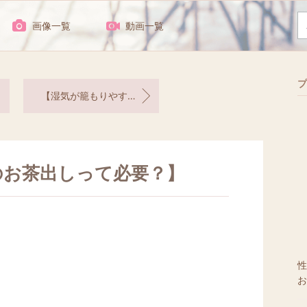
画像一覧
動画一覧
プ
【湿気が籠もりやすい押入れのリスクは？】
のお茶出しって必要？】
性
お