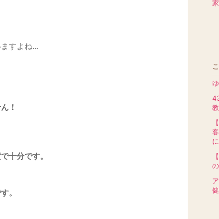
家
すよね...
こ
ゆ
4
せん！
教
【
客
に
度で十分です。
【
の
ア
健
です。