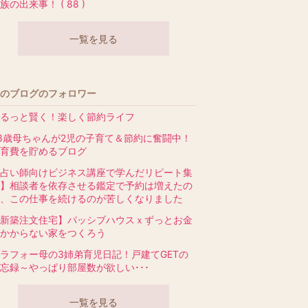
族の出来事！ ( 88 )
一覧を見る
のブログのフォロワー
るっと賢く！楽しく節約ライフ
3歳母ちゃんが2児の子育て＆節約に奮闘中！
育費を貯めるブログ
占い師向けビジネス講座で学んだリピート集
】相談者を依存させる鑑定で予約は増えたの
、この仕事を続けるのが苦しくなりました
新築注文住宅】パッシブハウスｘずっとお金
かからない家をつくろう
ラフォー母の3姉弟育児日記！戸建てGETの
忘録～やっぱり部屋数が欲しい･･･
一覧を見る