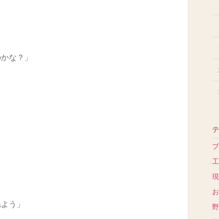
のかな？」
テ
ブ
工
現
お
ねよう」
野