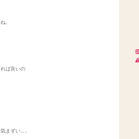
いね。
すれば良いの
、
まずい...」