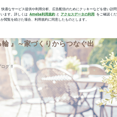
の焼き魚定食
芸能人ブログ
人気ブログ
新規登録
ログ
! 日記 つながる輪 』～家づくりからつなぐ出会いを大切に～
がる輪 』～家づくりからつなぐ出
グ !!