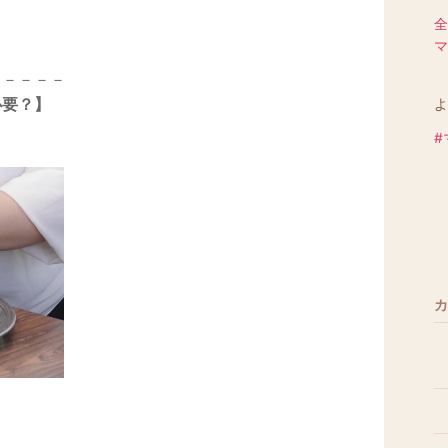
全
マ
－－－－－
必要？】
よ
#
カ