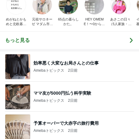
めがねとかも
元祖サロネー
65点の暮らし
HEY OMEM
あさこの日々
めと北欧暮ら
ゼ マダム市川
かた。
E！〜0からの
（5人家族・投
し
のほのぼのブ
家づくり〜
資・家計簿・
ログ
雑貨）
もっと見る
効率悪く大変なお局さんとの仕事
Amebaトピックス
2日前
ママ友が5000円払う科学実験
Amebaトピックス
2日前
予算オーバーで大赤字の旅行費用
Amebaトピックス
2日前