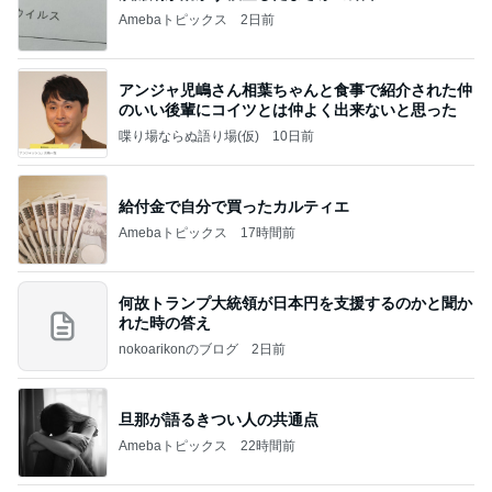
Amebaトピックス
2日前
アンジャ児嶋さん相葉ちゃんと食事で紹介された仲
のいい後輩にコイツとは仲よく出来ないと思った
喋り場ならぬ語り場(仮)
10日前
給付金で自分で買ったカルティエ
Amebaトピックス
17時間前
何故トランプ大統領が日本円を支援するのかと聞か
れた時の答え
nokoarikonのブログ
2日前
旦那が語るきつい人の共通点
Amebaトピックス
22時間前