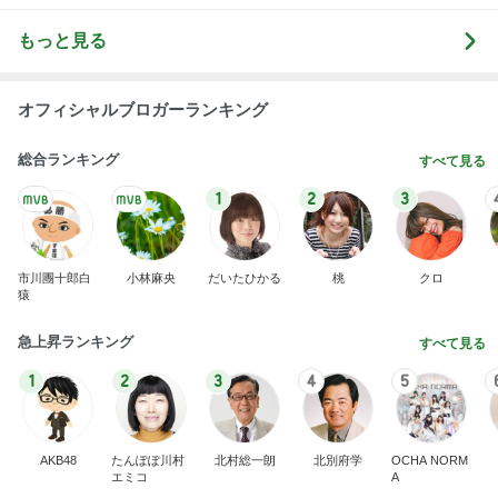
もっと見る
オフィシャルブロガーランキング
総合ランキング
すべて見る
1
2
3
市川團十郎白
小林麻央
だいたひかる
桃
クロ
猿
急上昇ランキング
すべて見る
1
2
3
4
5
AKB48
たんぽぽ川村
北村総一朗
北別府学
OCHA NORM
エミコ
A