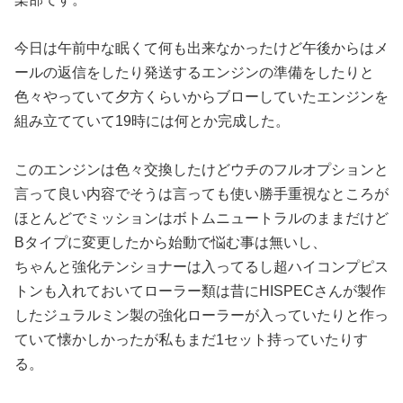
今日は午前中な眠くて何も出来なかったけど午後からはメ
ールの返信をしたり発送するエンジンの準備をしたりと
色々やっていて夕方くらいからブローしていたエンジンを
組み立てていて19時には何とか完成した。
このエンジンは色々交換したけどウチのフルオプションと
言って良い内容でそうは言っても使い勝手重視なところが
ほとんどでミッションはボトムニュートラルのままだけど
Bタイプに変更したから始動で悩む事は無いし、
ちゃんと強化テンショナーは入ってるし超ハイコンプピス
トンも入れておいてローラー類は昔にHISPECさんが製作
したジュラルミン製の強化ローラーが入っていたりと作っ
ていて懐かしかったが私もまだ1セット持っていたりす
る。