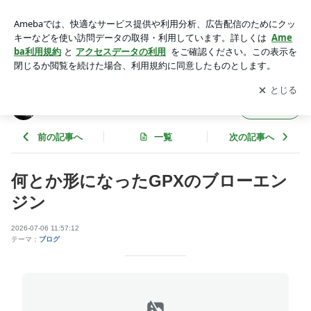
何とか形になったGPXのブローエンジン | 南信州のりもの倶楽
部♪
アプリをダウンロードして
ブログの更新通知
を受け取りまし
開く
ょう。
南信州のりもの倶楽部♪
フォロー
前の記事へ
一覧
次の記事へ
何とか形になったGPXのブローエン
ジン
2026-07-06 11:57:12
テーマ：
ブログ