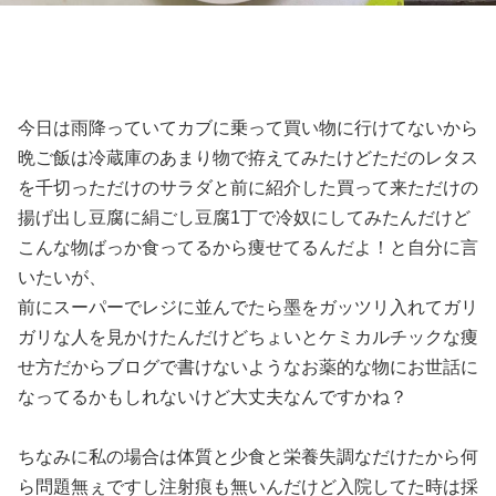
今日は雨降っていてカブに乗って買い物に行けてないから
晩ご飯は冷蔵庫のあまり物で拵えてみたけどただのレタス
を千切っただけのサラダと前に紹介した買って来ただけの
揚げ出し豆腐に絹ごし豆腐1丁で冷奴にしてみたんだけど
こんな物ばっか食ってるから痩せてるんだよ！と自分に言
いたいが、
前にスーパーでレジに並んでたら墨をガッツリ入れてガリ
ガリな人を見かけたんだけどちょいとケミカルチックな痩
せ方だからブログで書けないようなお薬的な物にお世話に
なってるかもしれないけど大丈夫なんですかね？
ちなみに私の場合は体質と少食と栄養失調なだけたから何
ら問題無ぇですし注射痕も無いんだけど入院してた時は採