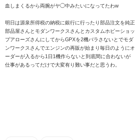
血しまくるから両腕がヤ◯中みたいになってたわw
明日は源泉所得税の納税に銀行に行ったり部品注文を純正
部品屋さんとモダンワークスさんとカスタムホビーショッ
プアローズさんにしてからGPXを2機バラさないとでモダ
ンワークスさんでエンジンの再販が始まり毎日のようにオ
ーダーが入るから1日1機作らないと到底間に合わないが
仕事があるってだけで大変有り難い事だと思うわ。