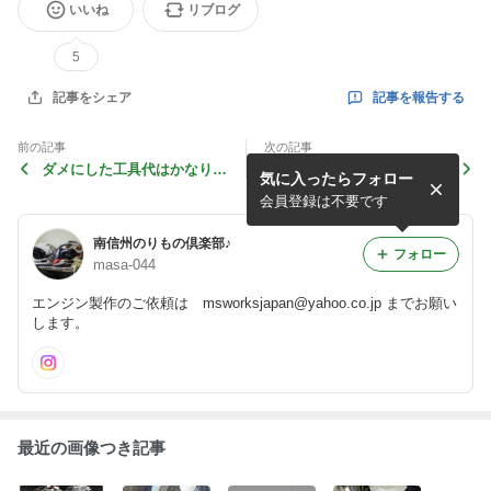
いいね
リブログ
5
記事を報告する
記事をシェア
前の記事
次の記事
ダメにした工具代はかなり痛
ボトムニュートラルミッショ
気に入ったらフォロー
いんですよ
ンも乗り慣れれば意外と普通
会員登録は不要です
南信州のりもの倶楽部♪
フォロー
masa-044
エンジン製作のご依頼は msworksjapan@yahoo.co.jp までお願い
します。
最近の画像つき記事