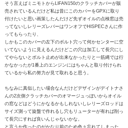
そう言えばミニモトからLIFAN150のクラッチカバーが販
売されているんだけど私は昔にこのカバーをGPXに取り
付けたいと思い画策したんだけど先ずオイルの点検窓は売
ってないしレリーズレバーはワンオフでHISPECさんに作
ってもらったり、
しかもこのカバーの左下のボルト穴って何かセンターに空
いてないように見えるんだけどこの穴は加工して長穴にし
てやらないとボルト止めが出来なかったりと一筋縄では行
かなかったが1番上のエンジンにはちゃんと取り付けられ
ているから私の努力が見て取れると思う。
ちなみに真似したい場合なんだけどデザインがデイトナさ
んの2次側クラッチカバーのオマージュっぽいからオイル
の窓などはどうにかなるかもしれないしレリーズロッドは
サイズ測って旋盤で作れるし穴もリューターが有れば削っ
て長穴にすれば良いんじゃないかな。
と言うか作ったのがかなり前のため色々忘れてしまった