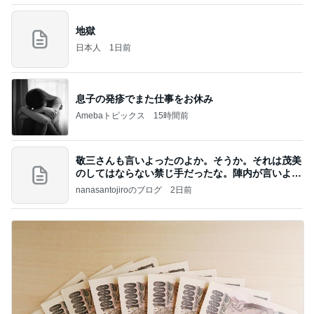
地獄
日本人
1日前
息子の発疹でまた仕事をお休み
Amebaトピックス
15時間前
敬三さんも言いよったのよか。そうか。それは茂美
のしてはならない禁じ手だったな。陣内が言いよる
のよ
nanasantojiroのブログ
2日前