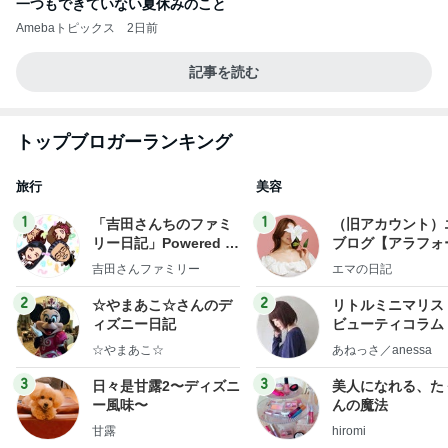
一つもできていない夏休みのこと
Amebaトピックス
2日前
記事を読む
トップブロガーランキング
旅行
美容
1
1
「吉田さんちのファミ
（旧アカウント）
リー日記」Powered b
ブログ【アラフォ
y Ameba 吉田さんファ
社売却セカンドラ
吉田さんファミリー
エマの日記
ミリーオフィシャルブ
フ】
ログ
2
2
☆やまあこ☆さんのデ
リトルミニマリス
ィズニー日記
ビューティコラム 
little minimalist'
☆やまあこ☆
あねっさ／anessa
uty colum
3
3
日々是甘露2〜ディズニ
美人になれる、た
ー風味〜
んの魔法
甘露
hiromi