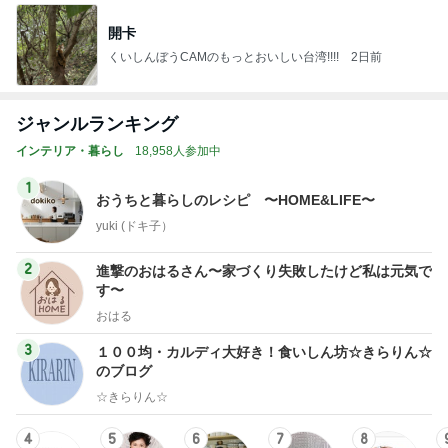
開卡
くいしんぼうCAMのもっとおいしい台湾!!!!
2日前
ジャンルランキング
インテリア・暮らし
18,958人参加中
1
おうちと暮らしのレシピ 〜HOME&LIFE〜
yuki (ドキ子）
2
進撃のおはるさん〜家づくり失敗したけど私は元気で
す〜
おはる
3
１００均・カルディ大好き！食いしん坊☆きらりん☆
のブログ
☆きらりん☆
4
5
6
7
8