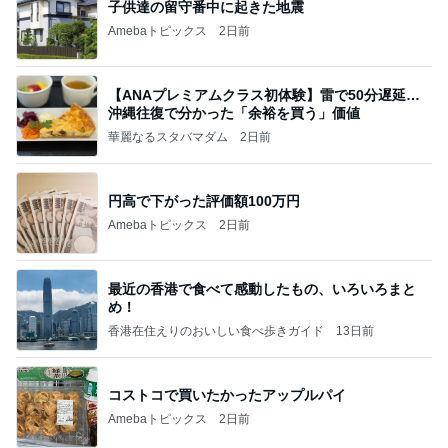
子供達の留守番中に起きた地震
Amebaトピックス
2日前
【ANAプレミアムクラス初体験】雷で50分遅延…
沖縄往復で分かった「余裕を買う」価値
華麗なるスタバマダム
2日前
円高で下がった評価額100万円
Amebaトピックス
2日前
最近の香港で食べて感動したもの、いろいろまと
め！
香港在住えりのおいしい食べ歩きガイド
13日前
コストコで買いたかったアップルパイ
Amebaトピックス
2日前