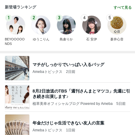
新登場ランキング
すべて見る
1
2
3
4
5
BEYOOOOO
ゆうこりん
島倉りか
石 安伊
蒼井心音
NDS
マチがしっかりでいっぱい入るバッグ
Amebaトピックス
2日前
8月2日放送のTBS「週刊さんまとマツコ」先週に引
き続き出演します♪
植草美幸オフィシャルブログ Powered by Ameba
5日前
年金だけじゃ生活できない友人の言葉
Amebaトピックス
1日前