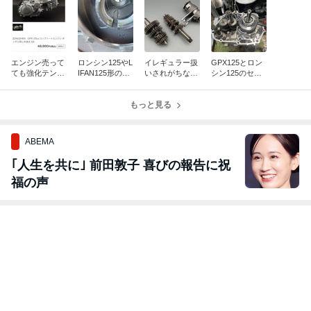
エンジン売って
ロンシン125やL
イレギュラー扱
GPX125とロン
ても強化テンシ
IFAN125形のヘ
いされがちなボ
シン125のセミ
ョナーが無ぇん
ッドはこう作ろ
トムニュートラ
クロスについて
です
う
ル
(保存版)
もっと見る
ABEMA
｢人生を共に｣ 前田敦子 喜びの報告に祝
福の声