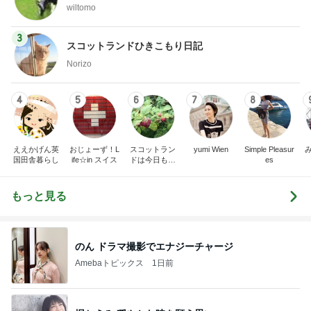
wiltomo
3
スコットランドひきこもり日記
Norizo
4
5
6
7
8
ええかげん英
おじょーず！L
スコットラン
yumi Wien
Simple Pleasur
国田舎暮らし
ife☆in スイス
ドは今日も曇
es
り空
もっと見る
のん ドラマ撮影でエナジーチャージ
Amebaトピックス
1日前