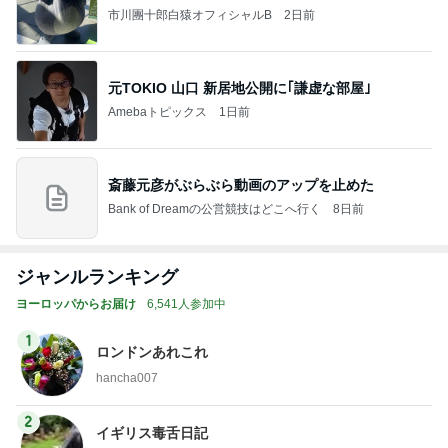
市川團十郎白猿オフィシャルB
2日前
元TOKIO 山口 新居地公開に｢謙虚な部屋｣
Amebaトピックス
1日前
斎藤元彦がぶらぶら動画のアップを止めた
Bank of Dreamの公営競技はどこへ行く
8日前
ジャンルランキング
ヨーロッパからお届け
6,541人参加中
1
ロンドンあれこれ
hancha007
2
イギリス毒舌日記