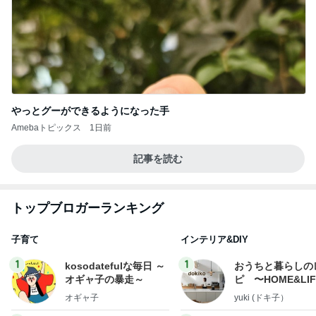
やっとグーができるようになった手
Amebaトピックス
1日前
記事を読む
トップブロガーランキング
子育て
インテリア&DIY
1
1
kosodatefulな毎日 ～
おうちと暮らしの
オギャ子の暴走～
ピ 〜HOME&LI
オギャ子
yuki (ドキ子）