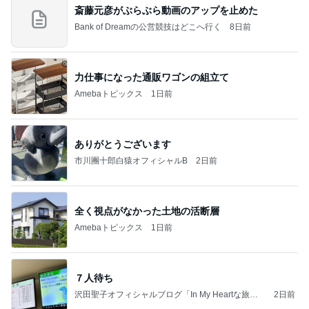
斎藤元彦がぶらぶら動画のアップを止めた
Bank of Dreamの公営競技はどこへ行く
8日前
力仕事になった通販ワゴンの組立て
Amebaトピックス
1日前
ありがとうございます
市川團十郎白猿オフィシャルB
2日前
全く視点がなかった土地の活断層
Amebaトピックス
1日前
７人待ち
沢田聖子オフィシャルブログ「In My Heartな旅日
2日前
記」by Ameba