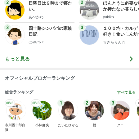
2
2
日曜日は９時まで寝た
ほんとうに必要な
い。
か持たない暮らし
ep Life Simple
あべかわ
yukiko
ンテリアのきろく
3
3
四十路シンパパの家族
１００均・カルデ
日記
好き！食いしん坊
らりん☆のブログ
はやパパ
☆きらりん☆
もっと見る
オフィシャルブロガーランキング
総合ランキング
すべて見る
1
2
3
市川團十郎白
小林麻央
だいたひかる
桃
クロ
猿