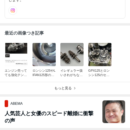
最近の画像つき記事
エンジン売って
ロンシン125やL
イレギュラー扱
GPX125とロン
ても強化テンシ
IFAN125形のヘ
いされがちなボ
シン125のセミ
ョナーが無ぇん
ッドはこう作ろ
トムニュートラ
クロスについて
です
う
ル
(保存版)
もっと見る
ABEMA
人気芸人と女優のスピード離婚に衝撃
の声