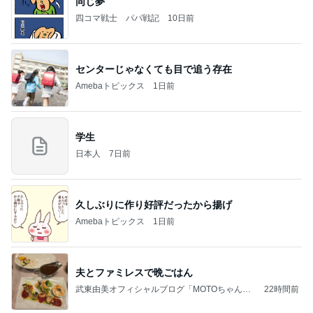
同じ夢
四コマ戦士 パパ戦記
10日前
センターじゃなくても目で追う存在
Amebaトピックス
1日前
学生
日本人
7日前
久しぶりに作り好評だったから揚げ
Amebaトピックス
1日前
夫とファミレスで晩ごはん
武東由美オフィシャルブログ「MOTOちゃんと
22時間前
のはっぴぃな毎日」Powered by Ameba