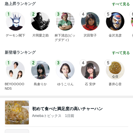
急上昇ランキング
すべて見る
1
2
3
4
5
デーモン閣下
片岡愛之助
林下清志(ビッ
沢田聖子
金沢克彦
グダディ)
新登場ランキング
すべて見る
1
2
3
4
5
BEYOOOOO
島倉りか
ゆうこりん
石 安伊
蒼井心音
NDS
初めて食べた満足度の高いチャーハン
Amebaトピックス
1日前