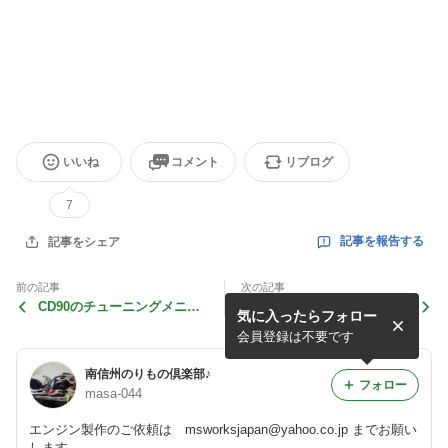
いいね
コメント
リブログ
7
記事を報告する
記事をシェア
前の記事
次の記事
CD90のチューニングメニュ
ギア比のやり過ぎは禁物
気に入ったらフォロー
ーが完成しました
会員登録は不要です
南信州のりもの倶楽部♪
フォロー
masa-044
エンジン製作のご依頼は msworksjapan@yahoo.co.jp までお願い
します。