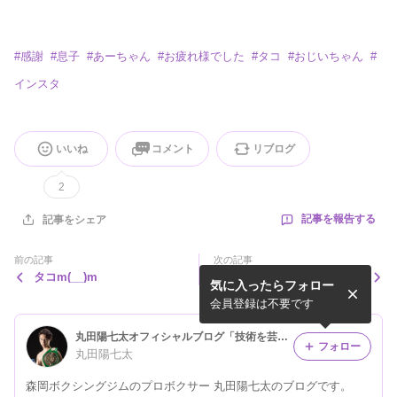
#
感謝
#
息子
#
あーちゃん
#
お疲れ様でした
#
タコ
#
おじいちゃん
#
インスタ
いいね
コメント
リブログ
2
記事を報告する
記事をシェア
前の記事
次の記事
タコm(__)m
奉仕？投資？期待。
気に入ったらフォロー
会員登録は不要です
丸田陽七太オフィシャルブログ「技術を芸術に」Powered by Ameba
フォロー
丸田陽七太
森岡ボクシングジムのプロボクサー 丸田陽七太のブログです。