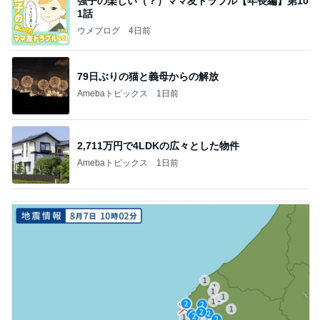
強子の楽しい（？）ママ友トラブル【年長編】第10
1話
ウメブログ
4日前
79日ぶりの猫と義母からの解放
Amebaトピックス
1日前
2,711万円で4LDKの広々とした物件
Amebaトピックス
1日前