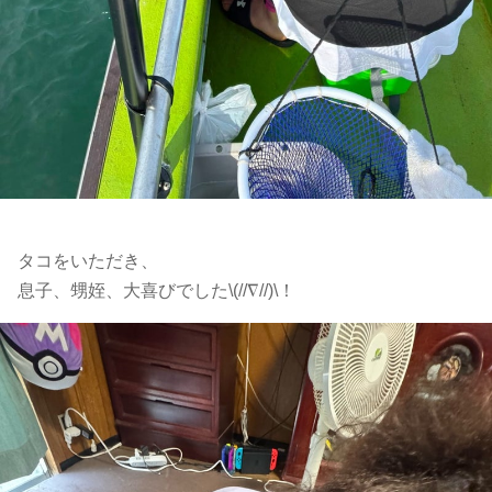
タコをいただき、
息子、甥姪、大喜びでした\(//∇//)\！