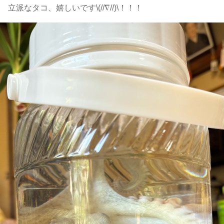
立派なタコ、嬉しいです\(//∇//)\！！！