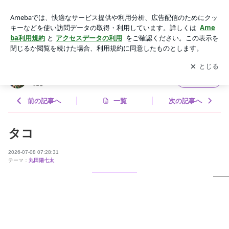
タコ | 丸田陽七太オフィシャルブログ「技術を芸術に」Power
ed by Ameba
アプリをダウンロードして
ブログの更新通知
を受け取りまし
開く
ょう。
丸田陽七太オフィシャルブログ「技術を芸術
フォロー
に」
前の記事へ
一覧
次の記事へ
タコ
2026-07-08 07:28:31
テーマ：
丸田陽七太