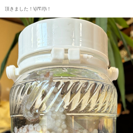
頂きました！\(//∇//)\！