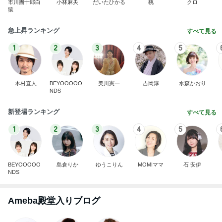
市川團十郎白
小林麻央
だいたひかる
桃
クロ
猿
急上昇ランキング
すべて見る
1
2
3
4
5
木村直人
BEYOOOOO
美川憲一
吉岡淳
水森かおり
NDS
新登場ランキング
すべて見る
1
2
3
4
5
BEYOOOOO
島倉りか
ゆうこりん
MOMIママ
石 安伊
NDS
Ameba殿堂入りブログ