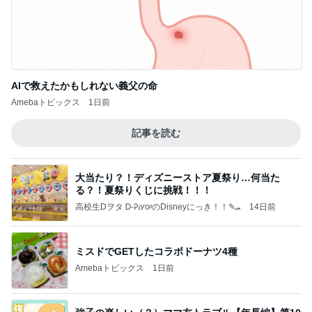
AIで救えたかもしれない義父の命
Amebaトピックス
1日前
記事を読む
大当たり？！ディズニーストア夏祭り…何当た
る？！夏祭りくじに挑戦！！！
高校生Dヲタ Ꭰ-ᎮꭵꭹꭴのDisneyにっき！！✎ܚ
14日前
ミスドでGETしたコラボドーナツ4種
Amebaトピックス
1日前