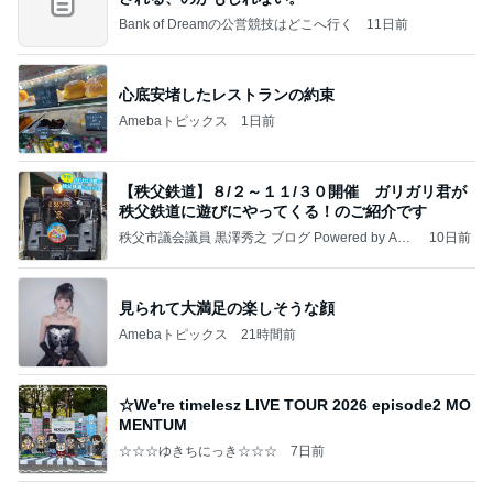
Bank of Dreamの公営競技はどこへ行く
11日前
心底安堵したレストランの約束
Amebaトピックス
1日前
【秩父鉄道】８/２～１１/３０開催 ガリガリ君が
秩父鉄道に遊びにやってくる！のご紹介です
秩父市議会議員 黒澤秀之 ブログ Powered by Ame
10日前
ba
見られて大満足の楽しそうな顔
Amebaトピックス
21時間前
☆We're timelesz LIVE TOUR 2026 episode2 MO
MENTUM
☆☆☆ゆきちにっき☆☆☆
7日前