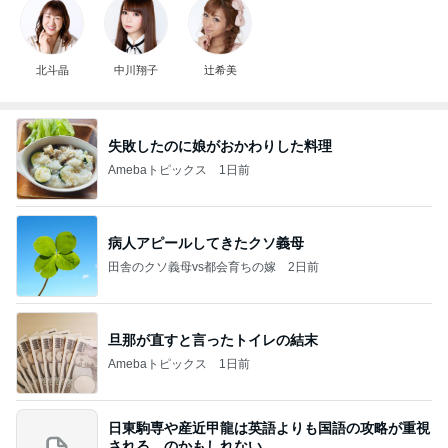
北斗晶
中川翔子
辻希美
失敗したのに娘がおかわりした料理
Amebaトピックス
1日前
病人アピールしてきたクソ義母
田舎のクソ義母vs都会育ちの嫁
2日前
旦那が直すと言ったトイレの結末
Amebaトピックス
1日前
日東駒専や産近甲龍は英語よりも国語の攻略が重視
される、のかもしれない。