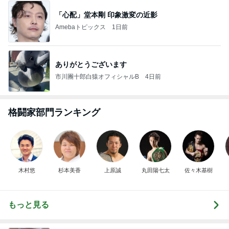
「心配」堂本剛 印象激変の近影
Amebaトピックス
1日前
ありがとうございます
市川團十郎白猿オフィシャルB
4日前
格闘家部門ランキング
木村悠
杉本美香
上原誠
丸田陽七太
佐々木基樹
もっと見る