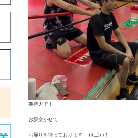
期待大で！
お腹空かせて
お帰りを待っております！m(__)m！