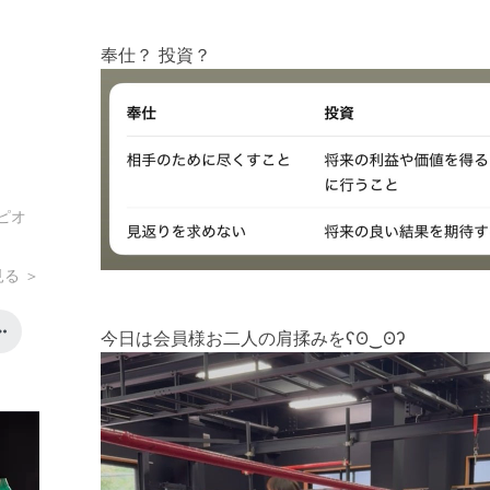
奉仕？ 投資？
ピオ
る ＞
今日は会員様お二人の肩揉みをʕʘ‿ʘʔ