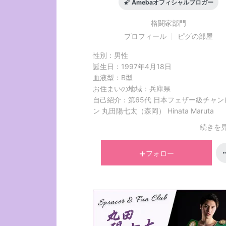
Amebaオフィシャルブロガー
格闘家
部門
プロフィール
ピグの部屋
性別：
男性
誕生日：
1997年4月18日
血液型：
B型
お住まいの地域：
兵庫県
自己紹介：
第65代 日本フェザー級チャン
ン 丸田陽七太（森岡） Hinata Maruta
続きを見
フォロー