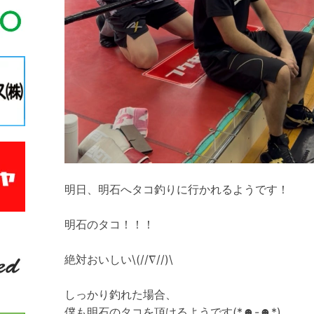
明日、明石へタコ釣りに行かれるようです！
明石のタコ！！！
絶対おいしい\(//∇//)\
しっかり釣れた場合、
僕も明石のタコを頂けるようです(*☻-☻*)