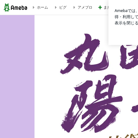
また一つ増えた夏休
ホーム
ピグ
アメブロ
奉仕？投資？期待。 | 丸田陽七太オフィシャルブログ「技術を芸術に