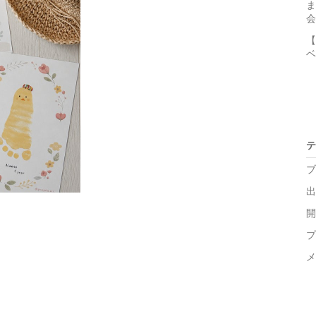
ま
会
【
ベ
テ
ブ
出
開
プ
メ