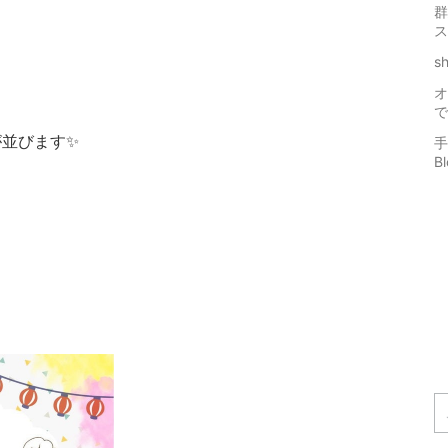
群
ス
s
オ
で
並びます✨
手
B
️