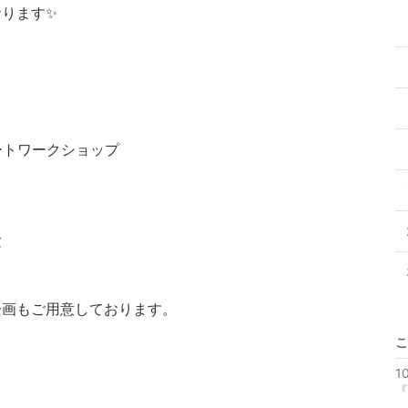
ります✨
ートワークショップ
験
企画もご用意しております。
こ
1
『