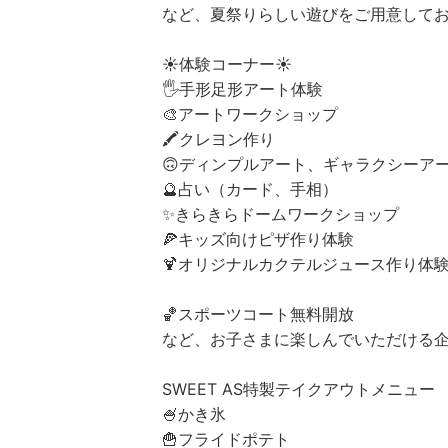
など、夏祭りらしい遊びをご用意してお
☀️体験コーナー☀️
🖐️手形足形アート体験
🎨アートワークショップ
🖍️クレヨン作り
🙃ディンプルアート、ギャラクシーア
🔮占い（カード、手相）
✨きらきらドームワークショップ
🍕キッズ向けピザ作り体験
🍹オリジナルカクテルジュース作り体
🏀スポーツコート無料開放
など、お子さまに楽しんでいただける
SWEET AS特製テイクアウトメニュー
🍧かき氷
🍟フライドポテト