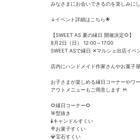
みなさまにお会いできるのを楽しみにして
↓イベント詳細はこちら🌟
【SWEET AS 夏の縁日 開催決定🌻】
8月2日（日） 12:00～17:00
SWEET ASで縁日 ✕マルシェ出店イベ
店内にハンドメイド作家さんやお菓子屋
お子さまが楽しめる縁日コーナーやワーク
アウトメニューもご用意します 🍴
🌻縁日コーナー🌻
🎯型抜き
🕯️キャンドルすくい
🍭お菓子すくい
💎宝石すくい