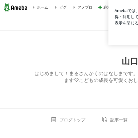
絶対寄るパン屋の一
ホーム
ピグ
アメブロ
山口県宇部市 手形足形アート まるさんかく
Home
山口
はじめまして！まるさんかくのはなしまです。株式会
ます♡こどもの成長を可愛くおし
ブログトップ
記事一覧