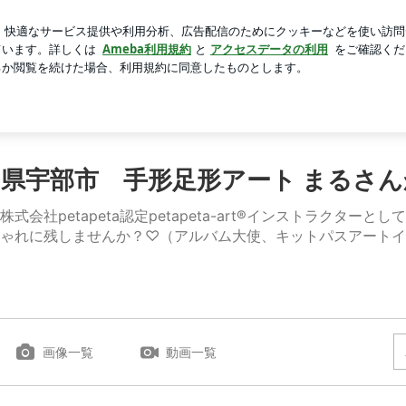
番好きなパン
芸能人ブログ
人気ブログ
新規登録
ロ
講師プロフィール
メニュー
公式LINEお友だち登録
ブロ
県宇部市 手形足形アート まるさ
社petapeta認定petapeta-art®インストラクター
ゃれに残しませんか？♡（アルバム大使、キットパスアートイ
画像一覧
動画一覧