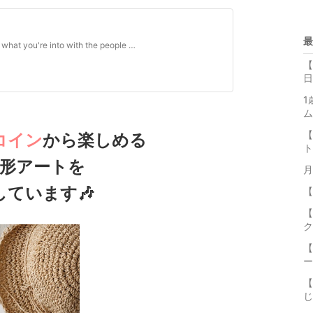
最
Create an account or log in to Instagram - Share what you're into with the people who get you.
【
日
1
ム
【
コイン
から楽しめる
ト
形アートを
月
しています🎶
【
【
ク
【
ー
【
じ