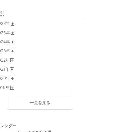
別
026
年
開
025
年
く
開
024
年
く
開
023
年
く
開
022
年
く
開
021
年
く
開
020
年
く
開
019
年
く
開
く
一覧を見る
レンダー