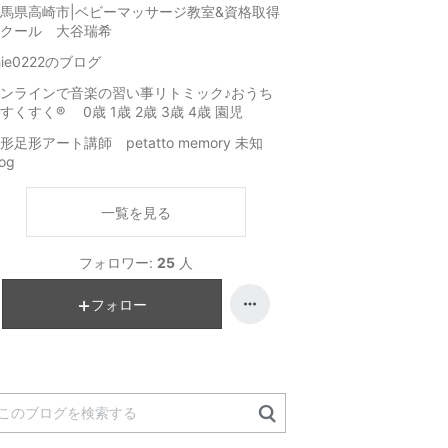
馬県高崎市|ベビーマッサージ教室&資格取得
クール 大谷瑞希
hie0222のブログ
ンラインで音楽の習い事リトミック♪おうち
すくすく®︎ 0歳 1歳 2歳 3歳 4歳 園児
形足形アート講師 petatto memory 未知
log
一覧を見る
フォロワー:
25
人
フォロー