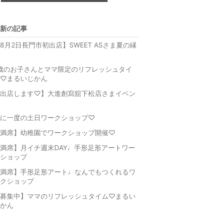
新の記事
8月2日長門市初出店】SWEET ASさま夏の縁
歳のお子さんとママ限定のリフレッシュタイ
♡まるいじかん
出店します♡】大進創寫舘下松店さまイベン
に一度の土日ワークショップ♡
満席】幼稚園でワークショップ開催♡
満席】月イチ週末DAY♩手形足形アートワー
ショップ
満席】手形足形アート♩なんでもつくれるワ
クショップ
募集中】ママのリフレッシュタイム♡まるい
かん