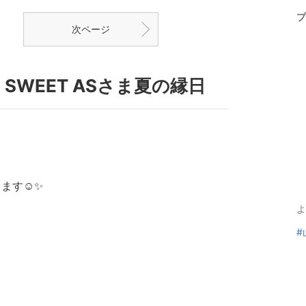
プ
次ページ
SWEET ASさま夏の縁日
ます☺️✨
よ
#