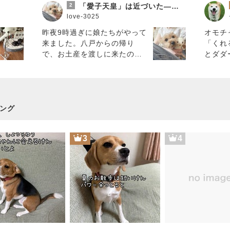
2
「愛子天皇」は近づいた――島田裕巳氏の記事を読んで考えたこと
love-3025
昨夜9時過ぎに娘たちがやって
オモチ
来ました。八戸からの帰り
「くれ
で、お土産を渡しに来たので
とダダ
す。もうラブも私も寝ていま
て行き
したから、チャイムの音で飛
るとオ
び起きまし
た。・
ング
3
4