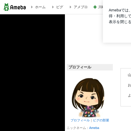
Ameba
川崎希 葉山で義父
ホーム
ピグ
アメブロ
Ameba
プロフィール
プロフィール
｜
ピグの部屋
ニックネーム：
Ameba