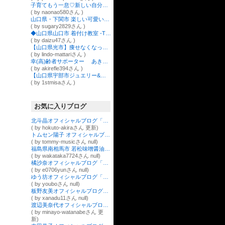
子育てもう一息♡新しい自分を探して挑戦中‼︎ ＠山口 下関
( by naonao580さん )
山口県・下関市 楽しい可愛いを詰め込んだ手作りお教室 アイシングクッキーロゼットアロマストーン 「sugary」シュガリー
( by sugary2829さん )
◆山口県山口市 着付け教室 -TRaum -
( by daizu47さん )
【山口県光市】痩せなくなった大人女子のための体質改善★リンド
( by lindo-mattariさん )
幸(高)齢者サポーター あきやまかずえ
( by akirefle394さん )
【山口県宇部市ジュエリー&ファッション・セレクトショップ】【1stmisa】ファーストミサ
( by 1stmisaさん )
お気に入りブログ
北斗晶オフィシャルブログ「そこのけそこのけ鬼嫁が通る」Powered by Ameba
( by hokuto-akiraさん 更新)
トムセン陽子 オフィシャルブログ Powered by Ameba
( by tommy-musicさん null)
福島県南相馬市 若松味噌醤油店のブログ「店長ニコニコ日記」
( by wakataka7724さん null)
橘沙奈オフィシャルブログ「Sana Official Blog」Powered by Ameba
( by e0706yunさん null)
ゆう坊オフィシャルブログ「ゆう坊の傾き日記」Powered by Ameba
( by youboさん null)
板野友美オフィシャルブログ「TOMO」Powered by アメブロ
( by xanadu11さん null)
渡辺美奈代オフィシャルブログ「Minayo Land」Powered by Ameba
( by minayo-watanabeさん 更
新)