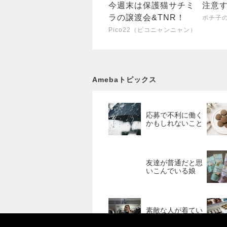
今週末は保護猫サチミ
注意
ラの譲渡会&TNR！
ポチ子の
Pico22（ピコニャンニャン）
Amebaトピックス
応募で不利に働く
かもしれないこと
友達が普通だと思
いこんでいる娘
素敵な人が着てい
て欲しくなった服