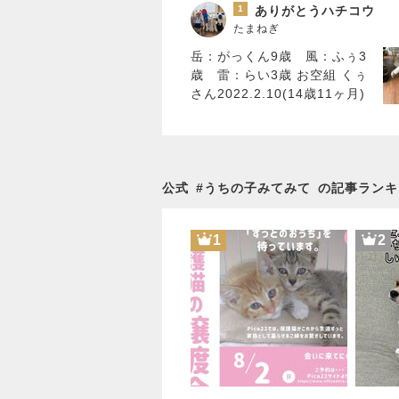
1
ありがとうハチコウ
たまねぎ
岳：がっくん9歳 風：ふぅ3
歳 雷：らい3歳 お空組 くぅ
さん2022.2.10(14歳11ヶ月)
公式
#
うちの子みてみて
の記事ランキ
1
2