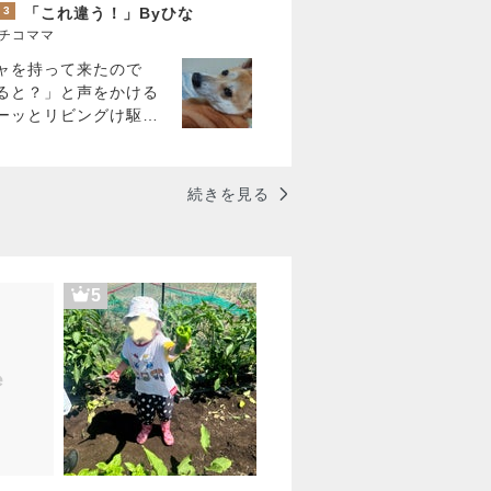
3
「これ違う！」Byひな
チコママ
ャを持って来たので
ると？」と声をかける
ーッとリビングけ駆け
ソファーの上に飛び乗
モチャ、落としてまし
・・い
続きを見る
5