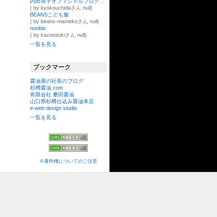
内田恭子オフィシャルブログ「Dear Diary,」Powered by Ameba
( by kyokouchidaさん null)
BEANSこども服
( by beans-mamekoさん null)
nonblo
( by kazetotukiさん null)
一覧を見る
ブックマーク
醤油屋の社長のブログ
杉樽醤油.com
有限会社 桑田醤油
山口県杉樽仕込み醤油本店
e-web design studio
一覧を見る
※著作権についてのご注意