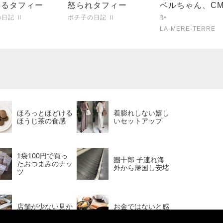
するタフィー
怒られタフィー
ベルちゃん、C
✨️
日記 Ⅱ
ポチ子の日記 Ⅱ
LA-MERE-TERRE
ほろっとほどける
着膨れしない嬉し
ほうじ茶の食感
いセットアップ
1袋100円で買っ
團十郎 子連れ海
たおつまみのナッ
外から帰国し安堵
ツ
店舗が少ない見か
お金ではないと感
けたら買うおやつ
謝している時間