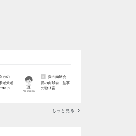
寮長タカの奮闘日記
愛の肉球会 監事
5
家老犬老
愛の肉球会 監事
rra-pa
の独り言
の奮闘日
もっと見る