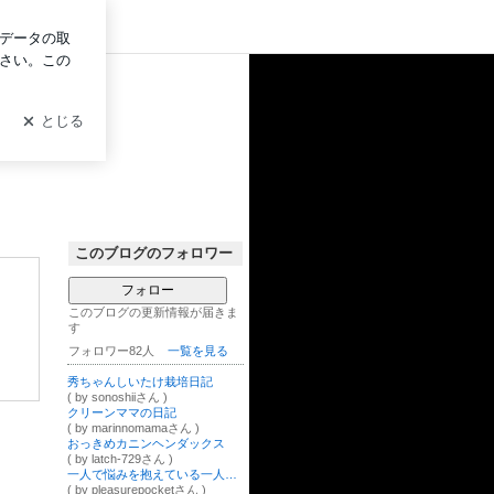
ン
このブログのフォロワー
フォロー
このブログの更新情報が届きま
す
フォロワー82人
一覧を見る
秀ちゃんしいたけ栽培日記
( by sonoshiiさん )
クリーンママの日記
( by marinnomamaさん )
おっきめカニンヘンダックス
( by latch-729さん )
一人で悩みを抱えている一人社長・個人事業主専門ビジネスコーチ
( by pleasurepocketさん )