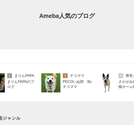
Ameba人気のブログ
まりんPAPA
チコママ
2
3
4
まりんPAPAのブ
PECOいぬ部 By
さかがみ
ログ
チコママ
猫ホームte
寮長タカ
記
活ジャンル