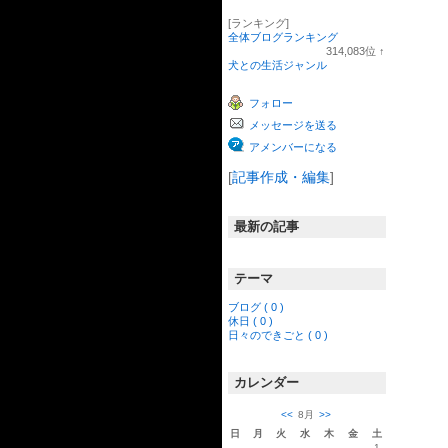
[ランキング]
全体ブログランキング
314,083
位
↑
ラ
犬との生活ジャンル
ン
キ
フォロー
ン
グ
メッセージを送る
上
昇
アメンバーになる
[
記事作成・編集
]
最新の記事
テーマ
ブログ ( 0 )
休日 ( 0 )
日々のできごと ( 0 )
カレンダー
<<
8月
>>
日
月
火
水
木
金
土
1