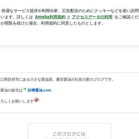
らとランチ
新規登録
ログイ
芸能人ブログ
人気ブログ
山口県防府市にある小さな醤油屋、桑田醤油の社長の妻のブログです。
お醤油の販売は
杉樽醤油.com
よろしくお願いします