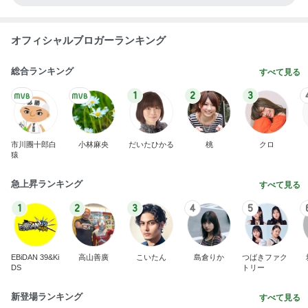
オフィシャルブロガーランキング
総合ランキング
すべて見る
1
2
3
市川團十郎白
小林麻央
だいたひかる
桃
クロ
猿
急上昇ランキング
すべて見る
1
2
3
4
5
EBiDAN 39&Ki
高山善廣
こいたん
島倉りか
つばきファク
DS
トリー
新登場ランキング
すべて見る