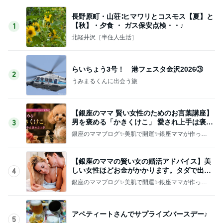
長野原町・山荘∶ヒマワリとコスモス【夏】と
【秋】・夕食 ・ ガス保安点検・・♪
1
北軽井沢［半住人生活］
らいちょう3号！ 港フェスタ金沢2026③
2
うみまるくんに出会う旅
【銀座のママ 賢い女性のためのお言葉講座】
男を褒める「かきくけこ」 愛され上手は褒め
3
方上手
銀座のママブログ✨美肌で開運✨銀座ママが作った
化粧品✨銀座クラブ高嶋25歳で開店✨高嶋りえ子
お着物でエルメス バーキン コーデ
【銀座のママの賢い女の婚活アドバイス】美
しい女性ほどお金がかかります。タダで出会
4
えると思うなよ
銀座のママブログ✨美肌で開運✨銀座ママが作った
化粧品✨銀座クラブ高嶋25歳で開店✨高嶋りえ子
お着物でエルメス バーキン コーデ
アペティートさんでサプライズバースデー♪
5