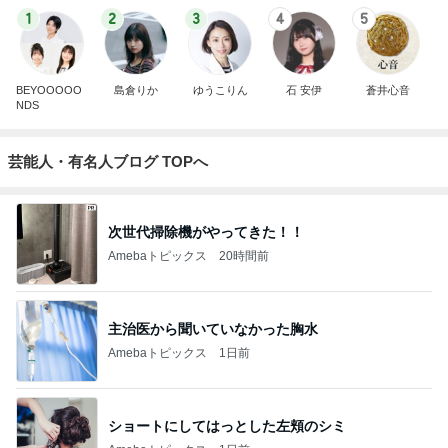
1
2
3
4
5
BEYOOOOO
島倉りか
ゆうこりん
石 安伊
蒼井心音
NDS
芸能人・有名人ブログ TOPへ
次世代掃除機がやってきた！！
Amebaトピックス
20時間前
主治医から聞いていなかった胸水
Amebaトピックス
1日前
ショートにしてはっとした左頬のシミ