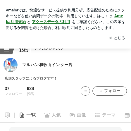
マルハン和歌山インター店
アプリをダウンロードして
ブログの更新通知
を受け取りまし
開く
ょう。
ranking
アラカンジャンル
195
マルハン和歌山インター店
店舗スタッフによるブログです！
37
928
フォロー
フォロワー
投稿
一覧
人気
画像
テーマ