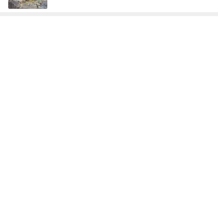
次世代掃除機がやってきた！！
Amebaトピックス
20時間前
かとうかず子 薬をなくし慌てて戻る
Amebaトピックス
1日前
30代後半の不調のシンプルな理由
Amebaトピックス
1日前