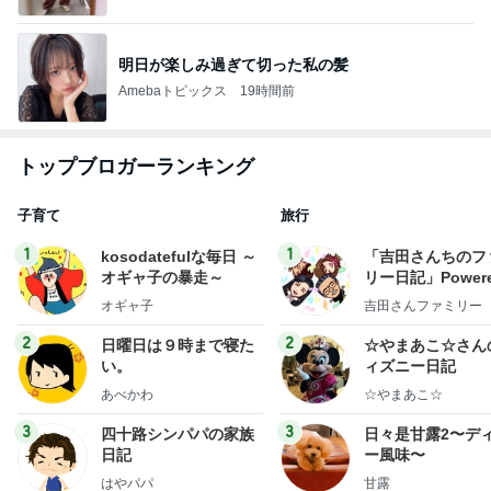
明日が楽しみ過ぎて切った私の髪
Amebaトピックス
19時間前
トップブロガーランキング
子育て
旅行
1
1
kosodatefulな毎日 ～
「吉田さんちのフ
オギャ子の暴走～
リー日記」Powere
y Ameba 吉田さ
オギャ子
吉田さんファミリー
ミリーオフィシャ
ログ
2
2
日曜日は９時まで寝た
☆やまあこ☆さん
い。
ィズニー日記
あべかわ
☆やまあこ☆
3
3
四十路シンパパの家族
日々是甘露2〜デ
日記
ー風味〜
はやパパ
甘露