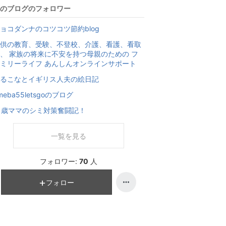
のブログのフォロワー
ョコダンナのコツコツ節約blog
供の教育、受験、不登校、介護、看護、看取
、 家族の将来に不安を持つ母親のための フ
ミリーライフ あんしんオンラインサポート
るこなとイギリス人夫の絵日記
meba55letsgoのブログ
1歳ママのシミ対策奮闘記！
一覧を見る
フォロワー:
70
人
フォロー