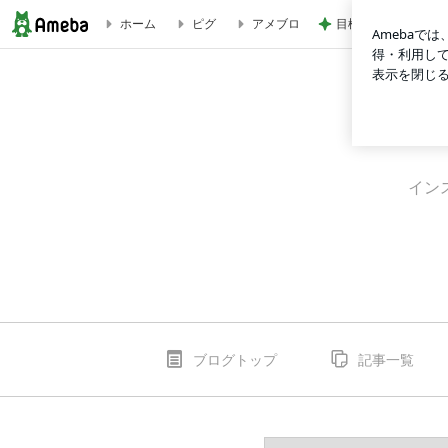
目標だった丸亀の山
ホーム
ピグ
アメブロ
お札が折れないコンパクト財布 | まるこのお買い物ブログ
イン
ブログトップ
記事一覧