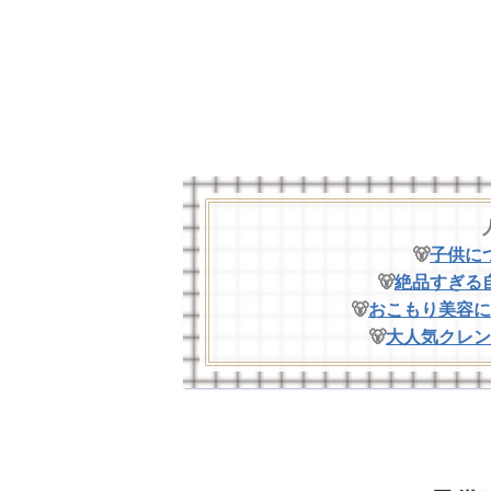
ド入れ 
型 サ
ーズ 
しゃれ
🐻
子供に
🐻
絶品すぎる
🐻
おこもり美容に
🐻
大人気クレン