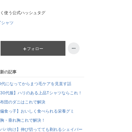
キ
く使う公式ハッシュタグ
ン
グ
Tシャツ
上
昇
フォロー
新の記事
0代になってからまつ毛ケアを見直す話
30代服】ハリのある上品Tシャツならこれ！
布団のダニはこれで解決
偏食っ子】おいしく食べられる栄養グミ
胸・垂れ胸これで解決！
パパ向け】伸び切ってても剃れるシェイバー