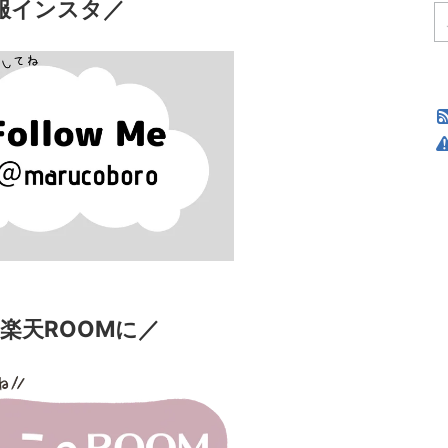
服インスタ／
楽天ROOMに／