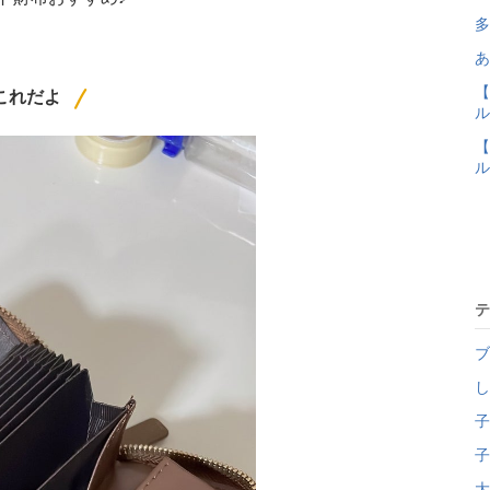
多
あ
【
これだよ
ル
【
ル
テ
ブ
し
子
子
大