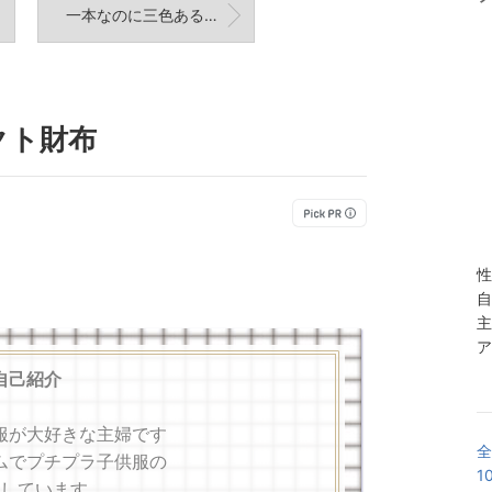
一本なのに三色ある衝撃だった口紅
クト財布
性
自
主
ア
自己紹介
服が大好きな主婦です
全
ムでプチプラ子供服の
1
しています。