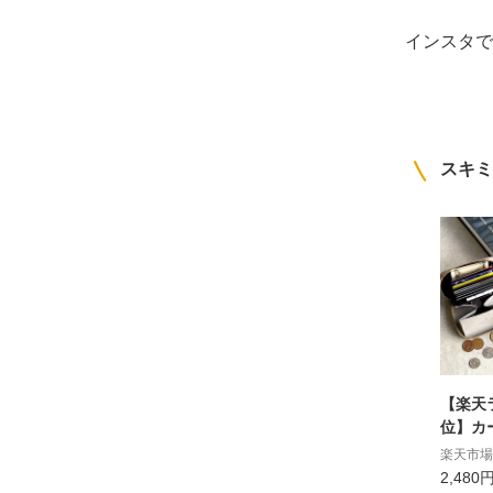
インスタで
スキミ
【楽天
位】カ
財布 
楽天市場
グ防止
2,480