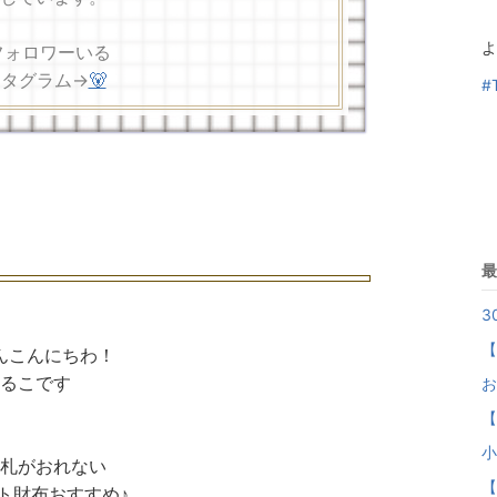
よ
万フォロワーいる
スタグラム→
🐻
#
最
3
【
んこんにちわ！
るこです
お
【
小
札がおれない
【
ト財布おすすめ♪