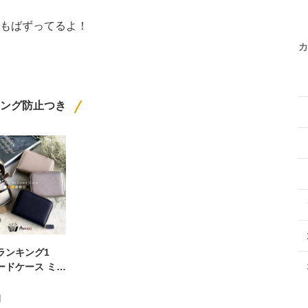
もばずってるよ！
カ
ング防止つき
ランキング1
ードケース ミニ
大容量 スキミン
 じゃばら カー
円