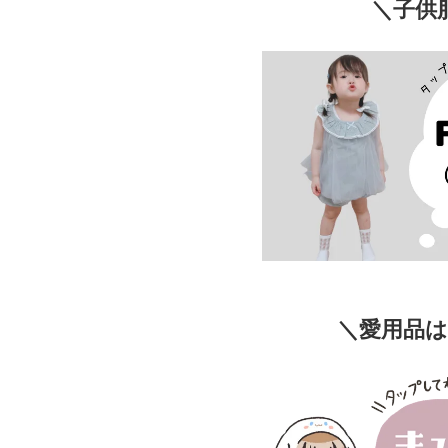
＼子供
＼愛用品は