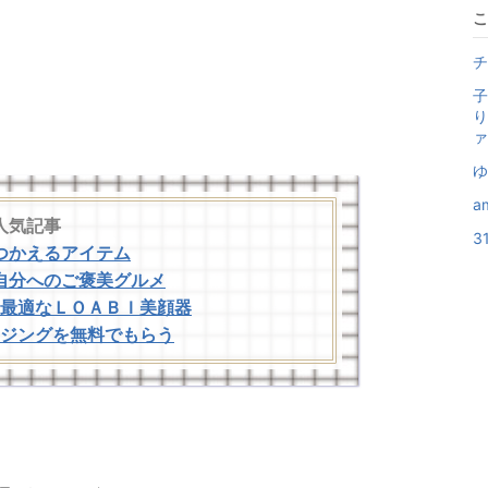
小銭入れ BOX
こ
フィアーノ ベロ
コインケース お
チ
 ギフト
子
り
ァ
ゆ
a
人気記事
3
つかえるアイテム
自分へのご褒美グルメ
最適なＬＯＡＢＩ美顔器
ジングを無料でもらう