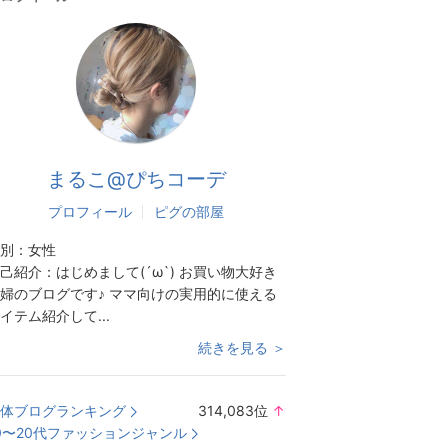
まるこ@ぴちコーデ
プロフィール
ピグの部屋
別：
女性
己紹介：
はじめまして(´ω`) お買い物大好き
婦のブログです♪ ママ向けの実用的に使える
イテム紹介して...
続きを見る ＞
体ブログランキング
314,083
位
↑
ラ
0〜20代ファッションジャンル
ン