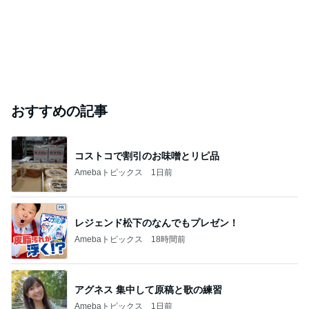
このハッシュタグの記事を見る
芸能人・有名人ブログ TOPへ
｢庶民的｣北川景子のプライベートに反響
Amebaトピックス
1日前
ありがとうございます
市川團十郎白猿オフィシャルB
2日前
辻希美の長女 ｢プロ顔負け｣のお菓子公開
Amebaトピックス
1日前