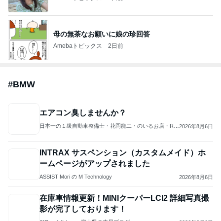
斎藤元彦がぶらぶら動画のアップを止めた
Bank of Dreamの公営競技はどこへ行く
8日前
ジャンルランキング
ディズニーレポ
5,120人参加中
1
「吉田さんちのファミリー日記」Powered by Ameb
a 吉田さんファミリーオフィシャルブログ
吉田さんファミリー
2
マカロンのclub disney♡
マカロン
3
☆やまあこ☆さんのディズニー日記
☆やまあこ☆
4
5
6
7
8