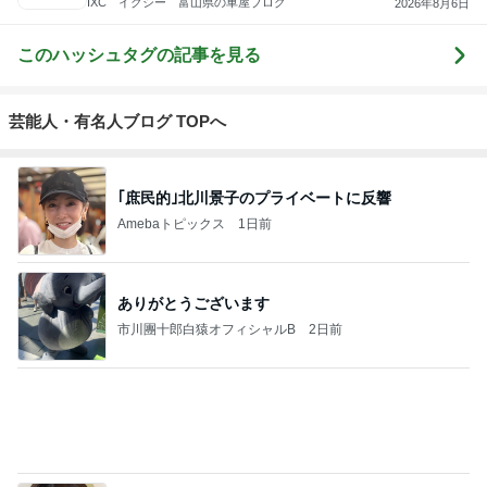
日々是甘露2〜
れこたんのデ
I＆Cママ 我
ととちゃんの
田舎暮らし40
ディズニー風
ィズニー大好
が家のディズ
イマジネーシ
代主婦の日常
Ꭰ
味〜
き♡孫4人
ニー♡ブログ
ョンタイム
もっと見る
だいた 息子が食べたい鮭の買い出し
Amebaトピックス
19時間前
だいた 冷凍庫がスッカスカな理由
Amebaトピックス
2日前