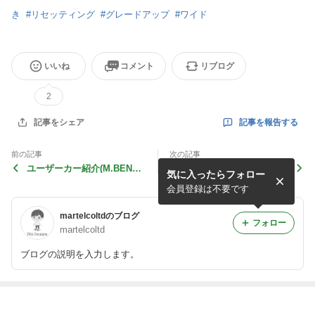
き
#
リセッティング
#
グレードアップ
#
ワイド
いいね
コメント
リブログ
2
記事を報告する
記事をシェア
前の記事
次の記事
ユーザーカー紹介(M.BENZ
ユーザーカー紹介(AUDI RS
気に入ったらフォロー
W212 E400)
3)
会員登録は不要です
martelcoltdのブログ
フォロー
martelcoltd
ブログの説明を入力します。
最近の画像つき記事