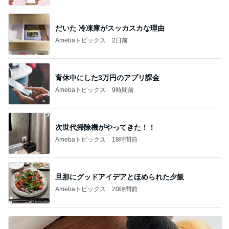
広島原爆の日 市長の言葉に動揺する総理
ブルーサファイア
1日前
息子が毎回注文するびくドンの〆
Amebaトピックス
1日前
斎藤元彦がぶらぶら動画のアップを止めた
Bank of Dreamの公営競技はどこへ行く
8日前
白玉団子で作るフルーツポンチ
Amebaトピックス
2日前