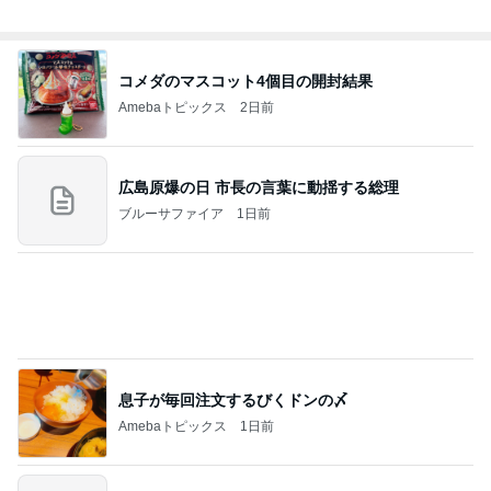
夫とファミレスで晩ごはん
武東由美オフィシャルブログ「MOTOちゃんと
21時間前
のはっぴぃな毎日」Powered by Ameba
韓国アイドル愛用のコスメの紹介
Amebaトピックス
1日前
同じ夢
四コマ戦士 パパ戦記
10日前