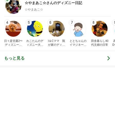
フ】
2
2
リトルミニマリストの
母さんは今日も世
ビューティコラム The
やく
little minimalist's bea
あねっさ／anessa
藤緒 ミルカ
uty colum
3
3
美人になれる、たくさ
白柴 『きなこ』 
んの魔法
楽ブログ
hiromi
ひろ☆みき
もっと見る
オフィシャルブロガーランキング
総合ランキング
すべて見る
1
2
3
市川團十郎白
小林麻央
だいたひかる
桃
クロ
猿