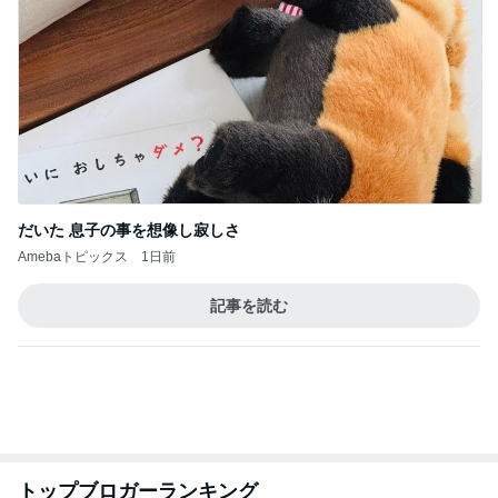
７人待ち
沢田聖子オフィシャルブログ「In My Heartな旅日
2日前
記」by Ameba
予想以上の映画第二弾の入場特典
Amebaトピックス
1日前
ありがとうございます
市川團十郎白猿オフィシャルB
2日前