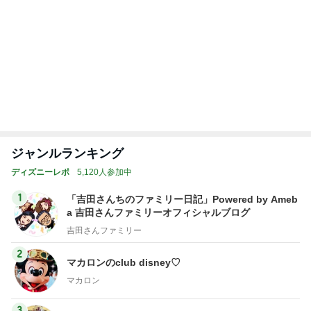
だいた 息子の事を想像し寂しさ
Amebaトピックス
1日前
記事を読む
トップブロガーランキング
美容
ペット
1
1
（旧アカウント）エマ
しろとくろしろ
ブログ【アラフォー会
たまねぎ
社売却セカンドライ
エマの日記