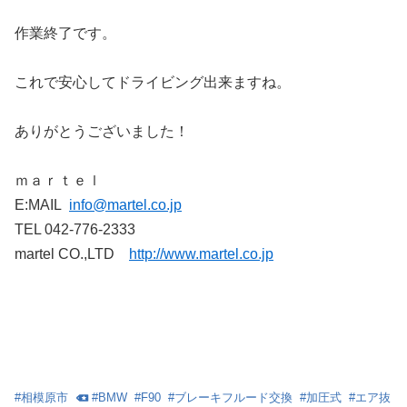
作業終了です。
これで安心してドライビング出来ますね。
ありがとうございました！
ｍａｒｔｅｌ
E:MAIL
info@martel.co.jp
TEL 042-776-2333
martel CO.,LTD
http://www.martel.co.jp
#
相模原市
#
BMW
#
F90
#
ブレーキフルード交換
#
加圧式
#
エア抜