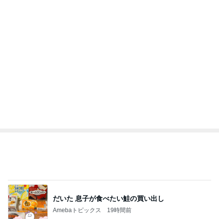
急上昇ランキング
すべて見る
1
2
3
4
5
デーモン閣下
片岡愛之助
林下清志(ビッ
沢田聖子
金沢克彦
グダディ)
新登場ランキング
すべて見る
1
2
3
4
5
BEYOOOOO
島倉りか
ゆうこりん
石 安伊
蒼井心音
NDS
コメダのマスコット4個目の開封結果
Amebaトピックス
2日前