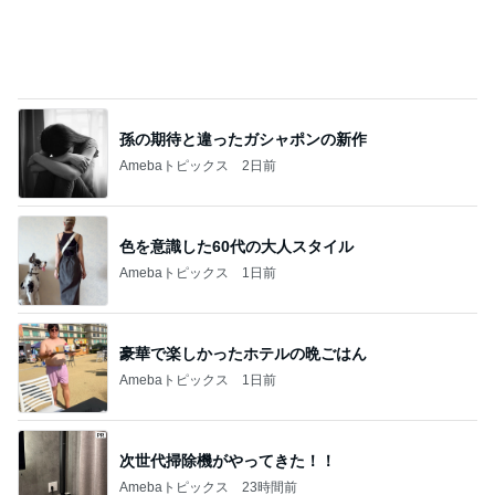
あちこちに出現した蝉の穴と抜け殻
Amebaトピックス
1日前
斎藤元彦がぶらぶら動画のアップを止めた
Bank of Dreamの公営競技はどこへ行く
8日前
コメダの紅茶風味の季節限定ケーキ
Amebaトピックス
2日前
ありがとうございます
市川團十郎白猿オフィシャルB
2日前