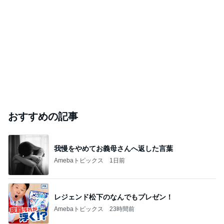
エアコン臭しませんか？
日本一の１級自動車整備士・花岡龍二・のいるお店・Rｰ
2026年8月6日
TYPEなブログ
このハッシュタグの記事を見る
芸能人・有名人ブログ TOPへ
｢元こども店長｣加藤清史郎 喜びの報告
Amebaトピックス
1日前
ありがとうございます
市川團十郎白猿オフィシャルB
2日前
元TOKIO 山口 新居地公開に｢謙虚な部屋｣