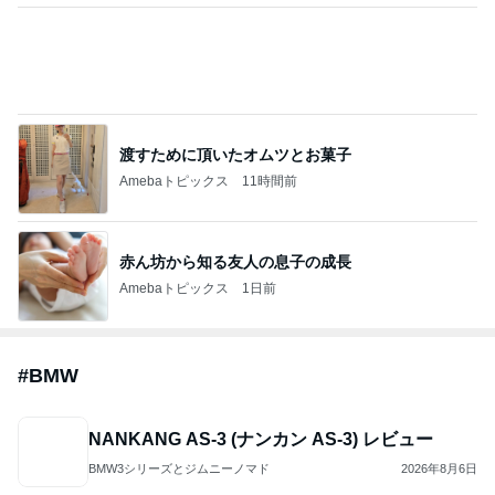
Amebaトピックス
1日前
斎藤元彦がぶらぶら動画のアップを止めた
Bank of Dreamの公営競技はどこへ行く
8日前
ジャンルランキング
映画レビュー
7,028人参加中
1
連ドラについてじっくり語るブログ
ドラマミタロー
2
ゲーム感想、レビューなどなど趣味に関するまとめ
こだまもとる
3
アンパンマン先生の映画講座
アンパンマン先生の映画講座