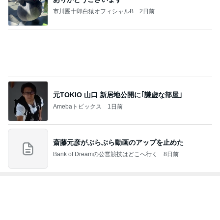
Amebaトピックス
1日前
次世代掃除機がやってきた！！
Amebaトピックス
23時間前
義母からのお祓いした水が8箱
Amebaトピックス
1日前