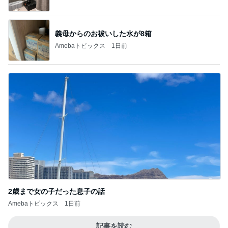
デザートより食後酒を楽しむ大人
Amebaトピックス
2日前
７人待ち
沢田聖子オフィシャルブログ「In My Heartな旅日
2日前
記」by Ameba