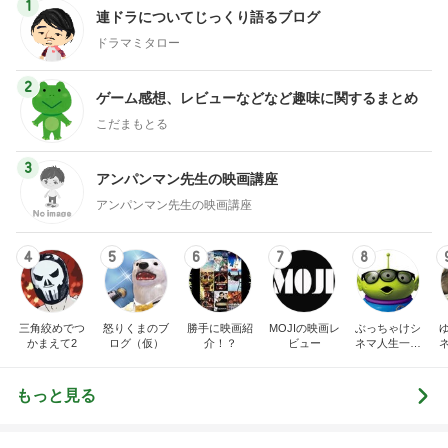
楽ブログ
んの魔法
ひろ☆みき
hiromi
もっと見る
オフィシャルブロガーランキング
総合ランキング
すべて見る
1
2
3
市川團十郎白
小林麻央
だいたひかる
桃
クロ
猿
急上昇ランキング
すべて見る
1
2
3
4
5