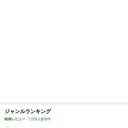
2歳まで女の子だった息子の話
Amebaトピックス
1日前
記事を読む
トップブロガーランキング
ペット
美容
1
1
（旧アカウント）
しろとくろしろ
ブログ【アラフォ
たまねぎ
社売却セカンドラ
エマの日記
フ】
2
2
母さんは今日も世話を
リトルミニマリス
やく
ビューティコラム 
little minimalist'
藤緒 ミルカ
あねっさ／anessa
uty colum
3
3
白柴 『きなこ』 のお気
美人になれる、た