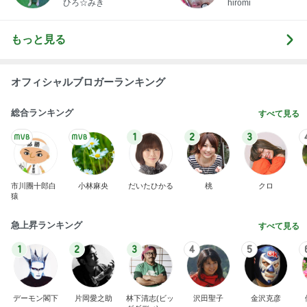
川崎希 感謝を込めたポストカード
Amebaトピックス
1日前
夫とファミレスで晩ごはん
武東由美オフィシャルブログ「MOTOちゃんとのは
1日前
っぴぃな毎日」Powered by Ameba