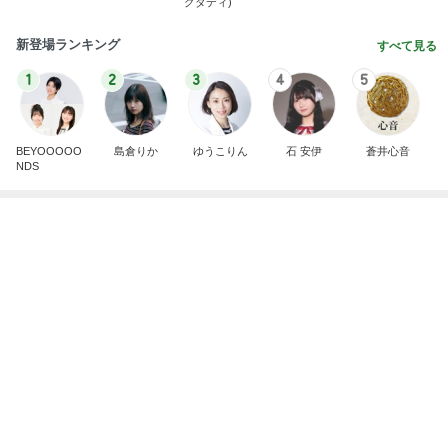
娘が小さい時に重宝したフック
Amebaトピックス
1日前
同じ夢
四コマ戦士 パパ戦記
10日前
計算された美味しさの和出汁カレー
Amebaトピックス
1日前
学生
日本人
7日前