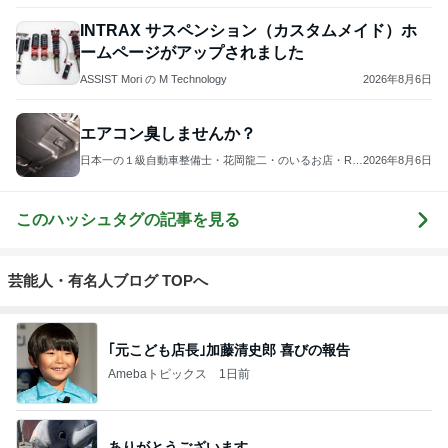
4
5
6
7
8
三角絞めでつ
怒りくまのブ
勝手に映画紹
MOJIの映画レ
ぶっちゃけシ
かまえて2
ログ（仮）
介！？
ビュー
ネマ人生一直
線！❁
もっと見る
孫の期待と違ったガシャポンの新作
Amebaトピックス
2日前
色を意識した60代の大人スタイル
Amebaトピックス
1日前
豪華で楽しかったホテルの晩ごはん