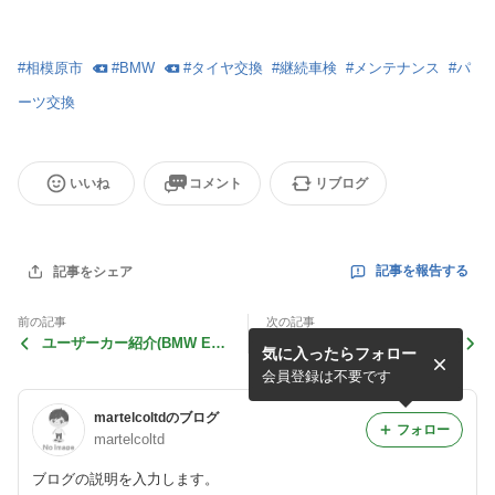
#
相模原市
#
BMW
#
タイヤ交換
#
継続車検
#
メンテナンス
#
パ
ーツ交換
いいね
コメント
リブログ
記事を報告する
記事をシェア
前の記事
次の記事
ユーザーカー紹介(BMW E60
ユーザーカー紹介(AUDI A6
気に入ったらフォロー
525i M-SPORT)
allroad quattro)
会員登録は不要です
martelcoltdのブログ
フォロー
martelcoltd
ブログの説明を入力します。