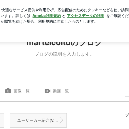
ーキサプライズ
芸能人ブログ
人気ブログ
新規登録
tdのブログ
martelcoltdのブログ
ブログの説明を入力します。
画像一覧
動画一覧
プ
ユーザーカー紹介(V.W GOLF 7.5R)