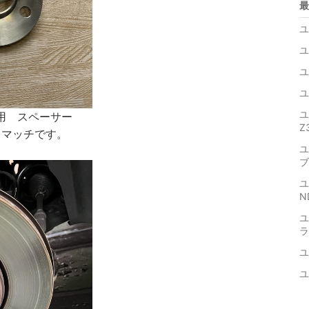
最
ユ
ユ
ユ
ユ
ユ
) 用 スペーサー
Z
トマッチです。
ユ
ブ
ユ
N
ユ
ラ
ユ
ユ