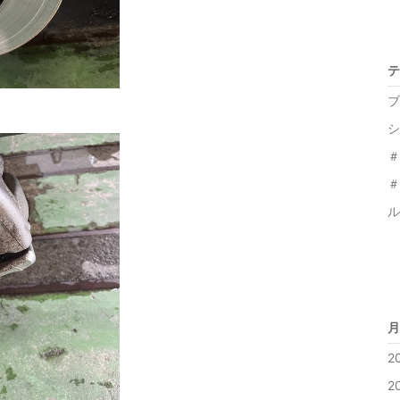
テ
ブ
シ
＃
＃
ル
月
2
2