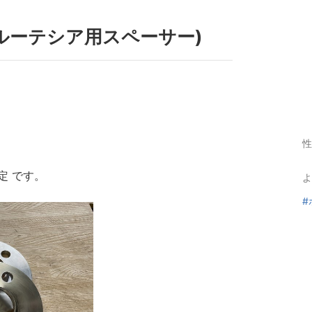
ルーテシア用スペーサー)
性
定 です。
よ
#