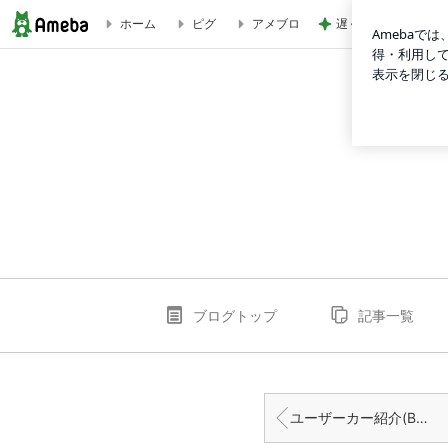
遅くなった誕生日ケ
ホーム
ピグ
アメブロ
新設定商品紹介(ルノールーテシア用スペーサー) | martelcol
ブログトップ
記事一覧
ユーザーカー紹介(BMW G21 318i M-SPORTS)