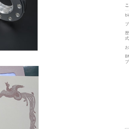
こ
b
ブ
歴
式
お
。
B
ブ