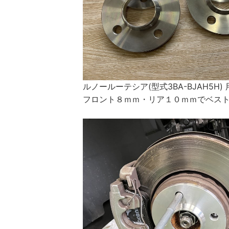
ルノールーテシア(型式3BA-BJAH5H
フロント８ｍｍ・リア１０ｍｍでベス